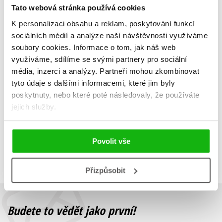
Tato webová stránka používá cookies
K personalizaci obsahu a reklam, poskytování funkcí
sociálních médií a analýze naší návštěvnosti využíváme
Santiago, má lásko
soubory cookies.
Informace o tom, jak náš web
Adéla Elbel
,
Michal Rožek
využíváme, sdílíme se svými partnery pro sociální
319 Kč
399 Kč
média, inzerci a analýzy.
Partneři mohou zkombinovat
tyto údaje s dalšími informacemi, které jim byly
Do košíku
poskytnuty, nebo které poté následovaly, že používáte
jejich služby.
Zobrazuji 1 až 1 z celkem 1 záznamů
Zobraz záznamů
Povolit vše
Předchozí
1
Další
Přizpůsobit
Budete to vědět jako první!