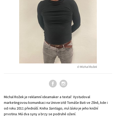
Young adult (SK)
Zahraniční literatura
Zdraví a životní styl
Všechny tituly
© Michal Rožek
Michal Rožek je reklamní ideamaker a textař. Vystudoval
marketingovou komunikaci na Univerzitě Tomáše Bati ve Zlíně, kde i
od roku 2011 přednáší. Kniha
Santiago, má lásko
je jeho knižní
prvotina. Má dva syny a brzy se podruhé ožení.