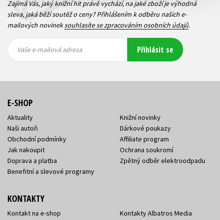
Zajímá Vás, jaký knižní hit právě vychází, na jaké zboží je výhodná
sleva, jaká běží soutěž o ceny? Přihlášením k odběru našich e-
mailových novinek
souhlasíte se zpracováním osobních údajů
.
Vaše e-
Vaše e-
Přihlásit se
mailová
mailová
Vaše e-mailová adresa
adresa
adresa
E-SHOP
Aktuality
Knižní novinky
Naši autoři
Dárkové poukazy
Obchodní podmínky
Affiliate program
Jak nakoupit
Ochrana soukromí
Doprava a platba
Zpětný odběr elektroodpadu
Benefitní a slevové programy
KONTAKTY
Kontakt na e-shop
Kontakty Albatros Media