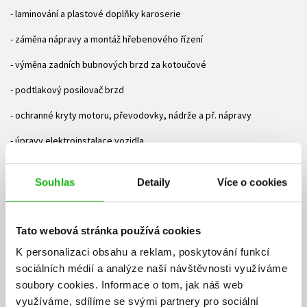
- laminování a plastové doplňky karoserie
- záměna nápravy a montáž hřebenového řízení
- výměna zadních bubnových brzd za kotoučové
- podtlakový posilovač brzd
- ochranné kryty motoru, převodovky, nádrže a př. nápravy
- úpravy elektroinstalace vozidla
- snížení hmotnosti vozidla
Souhlas
Detaily
Více o cookies
- úpravy pro běžný silniční provoz
- přestavba na sportovní historické vozidlo a na repliku
Tato webová stránka používá cookies
- popis a fotografie upravených vozidel
K personalizaci obsahu a reklam, poskytování funkcí
Ke stažení
sociálních médií a analýze naší návštěvnosti využíváme
soubory cookies.
Informace o tom, jak náš web
využíváme, sdílíme se svými partnery pro sociální
Obsah.pdf
PDF