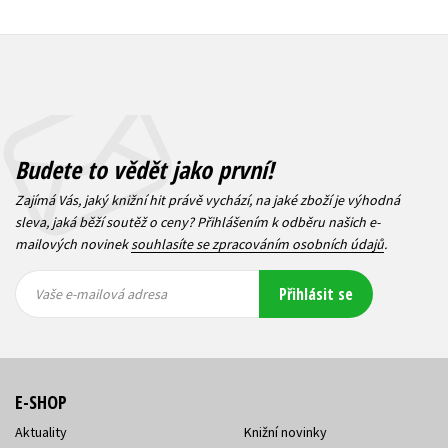
Budete to vědět jako první!
Zajímá Vás, jaký knižní hit právě vychází, na jaké zboží je výhodná
sleva, jaká běží soutěž o ceny? Přihlášením k odběru našich e-
mailových novinek
souhlasíte se zpracováním osobních údajů
.
Vaše e-
Vaše e-
Přihlásit se
mailová
mailová
Vaše e-mailová adresa
adresa
adresa
E-SHOP
Aktuality
Knižní novinky