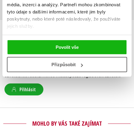
média, inzerci a analýzy.
Partneři mohou zkombinovat
tyto údaje s dalšími informacemi, které jim byly
poskytnuty, nebo které poté následovaly, že používáte
jejich služby.
HODNOCENÍ ČTENÁŘŮ
Povolit vše
V současné době nejsou vytvořena žádná uživatelská hodnocení.
Vaše hodnocení
Přizpůsobit
Uživatelskou recenzi mohou vkládat pouze registrovaní uživatelé
Přihlásit
MOHLO BY VÁS TAKÉ ZAJÍMAT