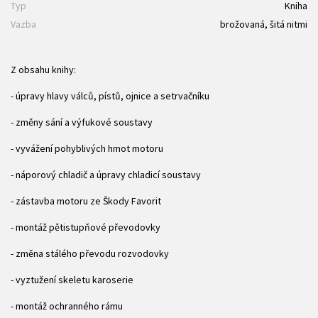
Typ
Kniha
Vazba
brožovaná, šitá nitmi
Z obsahu knihy:
- úpravy hlavy válců, pístů, ojnice a setrvačníku
- změny sání a výfukové soustavy
- vyvážení pohyblivých hmot motoru
- náporový chladič a úpravy chladicí soustavy
- zástavba motoru ze Škody Favorit
- montáž pětistupňové převodovky
- změna stálého převodu rozvodovky
- vyztužení skeletu karoserie
- montáž ochranného rámu