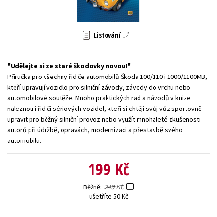
Young adult (SK)
Zahraniční literatura
Zdraví a životní styl
Listování
Všechny tituly
Udělejte si ze staré škodovky novou!
Příručka pro všechny řidiče automobilů Škoda 100/110 i 1000/1100MB,
kteří upravují vozidlo pro silniční závody, závody do vrchu nebo
automobilové soutěže. Mnoho praktických rad a návodů v knize
naleznou i řidiči sériových vozidel, kteří si chtějí svůj vůz sportovně
upravit pro běžný silniční provoz nebo využít mnohaleté zkušenosti
autorů při údržbě, opravách, modernizaci a přestavbě svého
automobilu.
199 Kč
249 Kč
Běžně
ušetříte 50 Kč