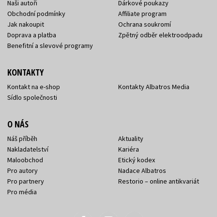
Naši autoři
Dárkové poukazy
Obchodní podmínky
Affiliate program
Jak nakoupit
Ochrana soukromí
Doprava a platba
Zpětný odběr elektroodpadu
Benefitní a slevové programy
KONTAKTY
Kontakt na e-shop
Kontakty Albatros Media
Sídlo společnosti
O NÁS
Náš příběh
Aktuality
Nakladatelství
Kariéra
Maloobchod
Etický kodex
Pro autory
Nadace Albatros
Pro partnery
Restorio – online antikvariát
Pro média