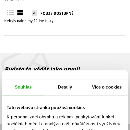
Young adult (SK)
Zahraniční literatura
Zdraví a životní styl
POUZE DOSTUPNÉ
Nebyly nalezeny žádné tituly
Všechny tituly
Budete to vědět jako první!
Zajímá Vás, jaký knižní hit právě vychází, na jaké zboží je výhodná
sleva, jaká běží soutěž o ceny? Přihlášením k odběru našich e-
Souhlas
Detaily
Více o cookies
mailových novinek
souhlasíte se zpracováním osobních údajů
.
Vaše e-
Vaše e-
Přihlásit se
mailová
mailová
Vaše e-mailová adresa
Tato webová stránka používá cookies
adresa
adresa
K personalizaci obsahu a reklam, poskytování funkcí
sociálních médií a analýze naší návštěvnosti využíváme