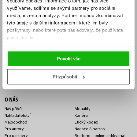
soubory cookies.
Informace o tom, jak náš web
E-SHOP
využíváme, sdílíme se svými partnery pro sociální
média, inzerci a analýzy.
Partneři mohou zkombinovat
Aktuality
Knižní novinky
tyto údaje s dalšími informacemi, které jim byly
Naši autoři
Dárkové poukazy
Obchodní podmínky
Affiliate program
poskytnuty, nebo které poté následovaly, že používáte
Jak nakoupit
Ochrana soukromí
jejich služby.
Doprava a platba
Zpětný odběr elektroodpadu
Benefitní a slevové programy
Povolit vše
KONTAKTY
Kontakt na e-shop
Kontakty Albatros Media
Přizpůsobit
Sídlo společnosti
O NÁS
Náš příběh
Aktuality
Nakladatelství
Kariéra
Maloobchod
Etický kodex
Pro autory
Nadace Albatros
Pro partnery
Restorio – online antikvariát