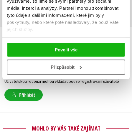
využíváme, sdílíme se svými partnery pro sociální
Obsah.pdf
Ukázka.pdf
PDF
PDF
média, inzerci a analýzy.
Partneři mohou zkombinovat
tyto údaje s dalšími informacemi, které jim byly
poskytnuty, nebo které poté následovaly, že používáte
jejich služby.
HODNOCENÍ ČTENÁŘŮ
Povolit vše
V současné době nejsou vytvořena žádná uživatelská hodnocení.
Přizpůsobit
Vaše hodnocení
Uživatelskou recenzi mohou vkládat pouze registrovaní uživatelé
Přihlásit
MOHLO BY VÁS TAKÉ ZAJÍMAT