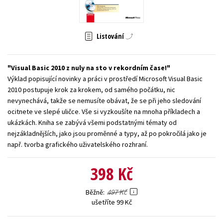
Young adult (SK)
Zahraniční literatura
Zdraví a životní styl
Listování
Všechny tituly
Visual Basic 2010 z nuly na sto v rekordním čase!
Výklad popisující novinky a práci v prostředí Microsoft Visual Basic
2010 postupuje krok za krokem, od samého počátku, nic
nevynechává, takže se nemusíte obávat, že se při jeho sledování
ocitnete ve slepé uličce. Vše si vyzkoušíte na mnoha příkladech a
ukázkách. Kniha se zabývá všemi podstatnými tématy od
nejzákladnějších, jako jsou proměnné a typy, až po pokročilá jako je
např. tvorba grafického uživatelského rozhraní.
398 Kč
497 Kč
Běžně
ušetříte 99 Kč