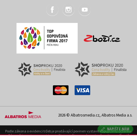
2026 © Albatrosmedia.cz, Albatros Media a.s.
NAPIŠTE NÁM
Podle zákona o evidenci tržeb je prodávající povinen vystavit kupujícímu účtenku.
Zároveň je povinen zaevidovat přijatou tržbu u správce daně on-line; v případě