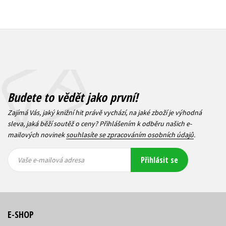
Budete to vědět jako první!
Zajímá Vás, jaký knižní hit právě vychází, na jaké zboží je výhodná
sleva, jaká běží soutěž o ceny? Přihlášením k odběru našich e-
mailových novinek
souhlasíte se zpracováním osobních údajů
.
Vaše e-
Vaše e-
Přihlásit se
mailová
mailová
Vaše e-mailová adresa
adresa
adresa
E-SHOP