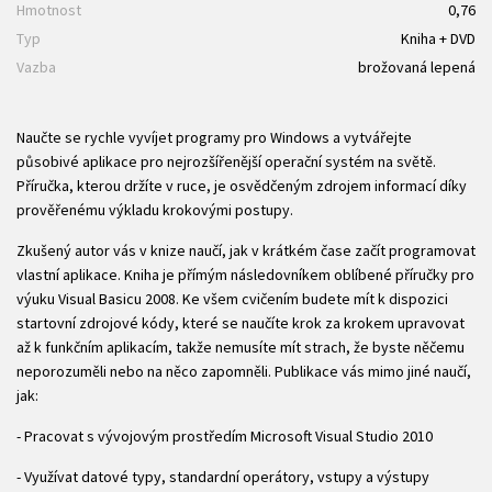
Hmotnost
0,76
Typ
Kniha + DVD
Vazba
brožovaná lepená
Naučte se rychle vyvíjet programy pro Windows a vytvářejte
působivé aplikace pro nejrozšířenější operační systém na světě.
Příručka, kterou držíte v ruce, je osvědčeným zdrojem informací díky
prověřenému výkladu krokovými postupy.
Zkušený autor vás v knize naučí, jak v krátkém čase začít programovat
vlastní aplikace. Kniha je přímým následovníkem oblíbené příručky pro
výuku Visual Basicu 2008. Ke všem cvičením budete mít k dispozici
startovní zdrojové kódy, které se naučíte krok za krokem upravovat
až k funkčním aplikacím, takže nemusíte mít strach, že byste něčemu
neporozuměli nebo na něco zapomněli. Publikace vás mimo jiné naučí,
jak:
- Pracovat s vývojovým prostředím Microsoft Visual Studio 2010
- Využívat datové typy, standardní operátory, vstupy a výstupy