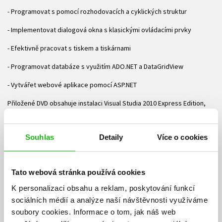
- Programovat s pomocí rozhodovacích a cyklických struktur
- Implementovat dialogová okna s klasickými ovládacími prvky
- Efektivně pracovat s tiskem a tiskárnami
- Programovat databáze s využitím ADO.NET a DataGridView
- Vytvářet webové aplikace pomocí ASP.NET
Přiložené DVD obsahuje instalaci Visual Studia 2010 Express Edition,
platformu .NET 4.0 a všechny zdrojové kódy z knihy citlivě
lokalizované do češtiny. O autorovi:
Souhlas
Detaily
Více o cookies
Michael Halvorson napsal přes 35 knih o programování v jazyce Visual
Basic, se kterým má mnohaleté zkušenosti. Všechny jeho publikace,
které vyšly česky, se ihned staly bestsellery. Zejména Microsoft
Tato webová stránka používá cookies
Visual Basic 6.0 Professional Krok za krokem nebo Microsoft Visual
Basic 2008 Krok za krokem.
K personalizaci obsahu a reklam, poskytování funkcí
sociálních médií a analýze naší návštěvnosti využíváme
Ke stažení
soubory cookies.
Informace o tom, jak náš web