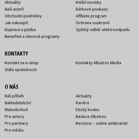
Aktuality
Knižní novinky
Naši autoři
Dárkové poukazy
Obchodní podmínky
Affiliate program
Jak nakoupit
Ochrana soukromí
Doprava a platba
Zpětný odběr elektroodpadu
Benefitní a slevové programy
KONTAKTY
Kontakt na e-shop
Kontakty Albatros Media
Sídlo společnosti
O NÁS
Náš příběh
Aktuality
Nakladatelství
Kariéra
Maloobchod
Etický kodex
Pro autory
Nadace Albatros
Pro partnery
Restorio – online antikvariát
Pro média