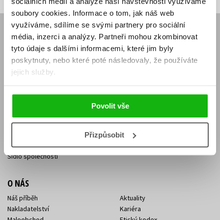
sociálních médií a analýze naší návštěvnosti využíváme
soubory cookies.
Informace o tom, jak náš web
využíváme, sdílíme se svými partnery pro sociální
E-SHOP
média, inzerci a analýzy.
Partneři mohou zkombinovat
tyto údaje s dalšími informacemi, které jim byly
Aktuality
Knižní novinky
Naši autoři
Dárkové poukazy
poskytnuty, nebo které poté následovaly, že používáte
Obchodní podmínky
Affiliate program
jejich služby.
Jak nakoupit
Ochrana soukromí
Doprava a platba
Zpětný odběr elektroodpadu
Benefitní a slevové programy
Povolit vše
KONTAKTY
Přizpůsobit
Kontakt na e-shop
Kontakty Albatros Media
Sídlo společnosti
O NÁS
Náš příběh
Aktuality
Nakladatelství
Kariéra
Maloobchod
Etický kodex