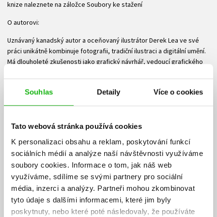
knize naleznete na záložce Soubory ke stažení
O autorovi:
Uznávaný kanadský autor a oceňovaný ilustrátor Derek Lea ve své
práci unikátně kombinuje fotografii, tradiční ilustraci a digitální umění.
Má dlouholeté zkušenosti jako grafický návrhář, vedoucí grafického
týmu a ilustrátor na volné noze. Je autorem několika knih a řady
článků zaměřených na Adobe Photoshop a Adobe Illustrator.
Souhlas
Detaily
Více o cookies
Ke stažení
Tato webová stránka používá cookies
Obsah.pdf
Kapitola 1.zip
Kapitola 2.zip
PDF
ZIP
ZIP
K personalizaci obsahu a reklam, poskytování funkcí
Kapitola 3.zip
Kapitola 4.zip
ZIP
ZIP
sociálních médií a analýze naší návštěvnosti využíváme
soubory cookies.
Informace o tom, jak náš web
Kapitola 5.zip
Kapitola 6.zip
ZIP
ZIP
využíváme, sdílíme se svými partnery pro sociální
média, inzerci a analýzy.
Partneři mohou zkombinovat
Kapitola 7.zip
Kapitola 8.zip
ZIP
ZIP
tyto údaje s dalšími informacemi, které jim byly
poskytnuty, nebo které poté následovaly, že používáte