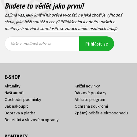
Budete to vědět jako první!
Zajímá Vás, jaký knižní hit právě vychází, na jaké zboží je výhodná
sleva, jaká běží soutěž o ceny? Přihlášením k odběru našich e-
mailových novinek
souhlasíte se zpracováním osobních údajů
.
Vaše e-
Vaše e-
Přihlásit se
mailová
mailová
Vaše e-mailová adresa
adresa
adresa
E-SHOP
Aktuality
Knižní novinky
Naši autoři
Dárkové poukazy
Obchodní podmínky
Affiliate program
Jak nakoupit
Ochrana soukromí
Doprava a platba
Zpětný odběr elektroodpadu
Benefitní a slevové programy
KONTAKTY