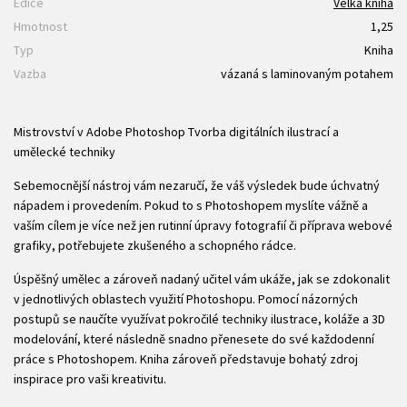
Edice
Velká kniha
Hmotnost
1,25
Typ
Kniha
Vazba
vázaná s laminovaným potahem
Mistrovství v Adobe Photoshop Tvorba digitálních ilustrací a
umělecké techniky
Sebemocnější nástroj vám nezaručí, že váš výsledek bude úchvatný
nápadem i provedením. Pokud to s Photoshopem myslíte vážně a
vaším cílem je více než jen rutinní úpravy fotografií či příprava webové
grafiky, potřebujete zkušeného a schopného rádce.
Úspěšný umělec a zároveň nadaný učitel vám ukáže, jak se zdokonalit
v jednotlivých oblastech využití Photoshopu. Pomocí názorných
postupů se naučíte využívat pokročilé techniky ilustrace, koláže a 3D
modelování, které následně snadno přenesete do své každodenní
práce s Photoshopem. Kniha zároveň představuje bohatý zdroj
inspirace pro vaši kreativitu.