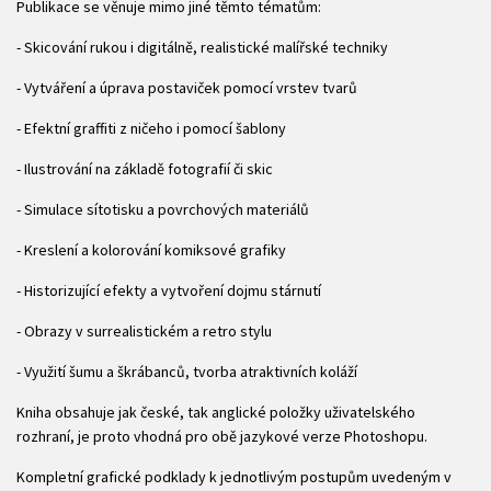
Publikace se věnuje mimo jiné těmto tématům:
- Skicování rukou i digitálně, realistické malířské techniky
- Vytváření a úprava postaviček pomocí vrstev tvarů
- Efektní graffiti z ničeho i pomocí šablony
- Ilustrování na základě fotografií či skic
- Simulace sítotisku a povrchových materiálů
- Kreslení a kolorování komiksové grafiky
- Historizující efekty a vytvoření dojmu stárnutí
- Obrazy v surrealistickém a retro stylu
- Využití šumu a škrábanců, tvorba atraktivních koláží
Kniha obsahuje jak české, tak anglické položky uživatelského
rozhraní, je proto vhodná pro obě jazykové verze Photoshopu.
Kompletní grafické podklady k jednotlivým postupům uvedeným v