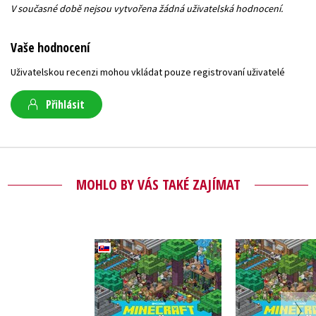
V současné době nejsou vytvořena žádná uživatelská hodnocení.
Vaše hodnocení
Uživatelskou recenzi mohou vkládat pouze registrovaní uživatelé
Přihlásit
MOHLO BY VÁS TAKÉ ZAJÍMAT
Minecraft - Chyťte
Minecraft
creepera a ďalších
creepera 
mobov (slovensky)
mob
Kolektiv
Kolekt