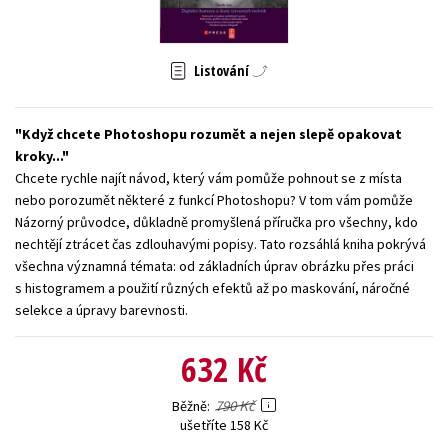
Young adult (SK)
Zahraniční literatura
Zdraví a životní styl
Listování
Všechny tituly
Když chcete Photoshopu rozumět a nejen slepě opakovat
kroky...
Chcete rychle najít návod, který vám pomůže pohnout se z místa
nebo porozumět některé z funkcí Photoshopu? V tom vám pomůže
Názorný průvodce, důkladně promyšlená příručka pro všechny, kdo
nechtějí ztrácet čas zdlouhavými popisy. Tato rozsáhlá kniha pokrývá
všechna významná témata: od základních úprav obrázku přes práci
s histogramem a použití různých efektů až po maskování, náročné
selekce a úpravy barevnosti.
632 Kč
790 Kč
Běžně
ušetříte 158 Kč