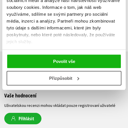
319 Kč
sociálních médií a analýze naší návštěvnosti využíváme
3
soubory cookies.
Informace o tom, jak náš web
využíváme, sdílíme se svými partnery pro sociální
média, inzerci a analýzy.
Partneři mohou zkombinovat
tyto údaje s dalšími informacemi, které jim byly
poskytnuty, nebo které poté následovaly, že používáte
jejich služby.
Povolit vše
HODNOCENÍ ČTENÁŘŮ
Přizpůsobit
V současné době nejsou vytvořena žádná uživatelská hodnocení.
Vaše hodnocení
Uživatelskou recenzi mohou vkládat pouze registrovaní uživatelé
Přihlásit