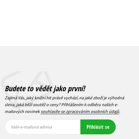
Budete to vědět jako první!
Zajímá Vás, jaký knižní hit právě vychází, na jaké zboží je výhodná
sleva, jaká běží soutěž o ceny? Přihlášením k odběru našich e-
mailových novinek
souhlasíte se zpracováním osobních údajů
.
Vaše e-
Vaše e-
Přihlásit se
mailová
mailová
Vaše e-mailová adresa
adresa
adresa