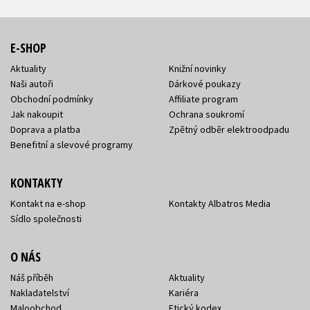
E-SHOP
Aktuality
Knižní novinky
Naši autoři
Dárkové poukazy
Obchodní podmínky
Affiliate program
Jak nakoupit
Ochrana soukromí
Doprava a platba
Zpětný odběr elektroodpadu
Benefitní a slevové programy
KONTAKTY
Kontakt na e-shop
Kontakty Albatros Media
Sídlo společnosti
O NÁS
Náš příběh
Aktuality
Nakladatelství
Kariéra
Maloobchod
Etický kodex