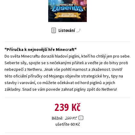
Young adult (SK)
Zahraniční literatura
Zdraví a životní styl
Všechny tituly
Listování
Příručka k nejnovější hře Minecraft
Do světa Minecraftu dorazili hladoví piglini, kteří ho chtějí jen pro sebe.
Seberte síly, spojte se s nečekanými přáteli a veďte je do bitvy proti
nebezpečí z Netheru. Jinak vše pohltí marnost a zkaženost. Uvnitř
této oficiální příručky od Mojangu objevíte strategické hry, tipy na
stavby i varování, co můžete očekávat od hord piglinů a jejich
základny. Snad se vám povede zahnat pigliny zpět do Netheru!
239 Kč
299 Kč
Běžně
ušetříte 60 Kč