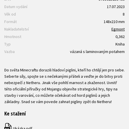
Datum vydání
17.07.2023
Věk od
8
Formát
148x210 mm
Nakladatelství
Egmont
Hmotnost
0,362
Typ
Kniha
Vazba
vázaná s laminovaným potahem
Do světa Minecraftu dorazili hladoví piglini, kteří ho chtějí jen pro sebe.
Seberte síly, spojte se s nečekanými přáteli a veďte je do bitvy proti
nebezpečí z Netheru. Jinak vše pohltí marnost a zkaženost. Uvnitř
této oficiální příručky od Mojangu objevíte strategické hry, tipy na
stavby i varování, co můžete očekávat od hord piglinů a jejich
základny. Snad se vám povede zahnat pigliny zpět do Netheru!
Ke stažení
Ukázka.pdf
PDF