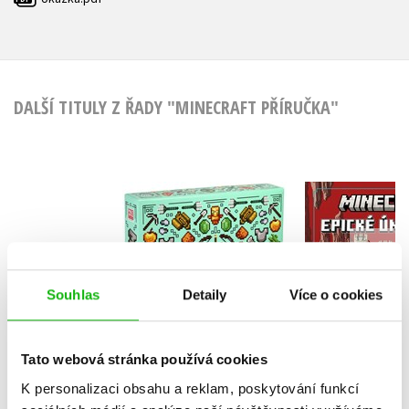
DALŠÍ TITULY Z ŘADY "MINECRAFT PŘÍRUČKA"
Minecraft 
Minecraft - Dárková
úniko
kolekce pro přežití
Kolekt
Kolektiv
Souhlas
Detaily
Více o cookies
Tato webová stránka používá cookies
Do košíku
Do košík
K personalizaci obsahu a reklam, poskytování funkcí
479 Kč
599 Kč