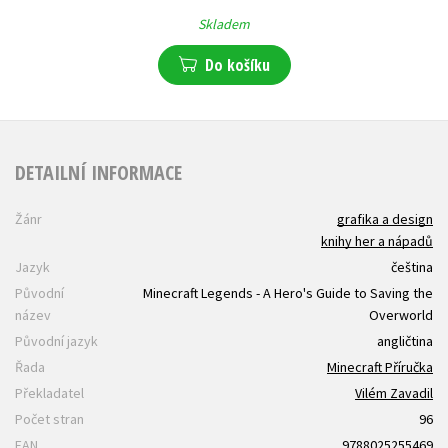
Skladem
Do košíku
DETAILNÍ INFORMACE
Žánr
grafika a design
knihy her a nápadů
Jazyk
čeština
Původní
Minecraft Legends - A Hero's Guide to Saving the
název
Overworld
Původní jazyk
angličtina
Řada
Minecraft Příručka
Překladatel
Vilém Zavadil
Počet stran
96
EAN
9788025255469