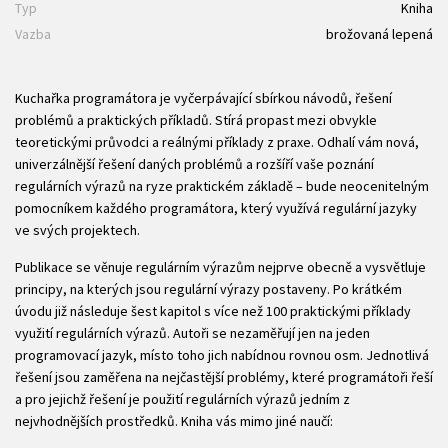
Typ
Kniha
Vazba
brožovaná lepená
Kuchařka programátora je vyčerpávající sbírkou návodů, řešení
problémů a praktických příkladů. Stírá propast mezi obvykle
teoretickými průvodci a reálnými příklady z praxe. Odhalí vám nová,
univerzálnější řešení daných problémů a rozšíří vaše poznání
regulárních výrazů na ryze praktickém základě – bude neocenitelným
pomocníkem každého programátora, který využívá regulární jazyky
ve svých projektech.
Publikace se věnuje regulárním výrazům nejprve obecně a vysvětluje
principy, na kterých jsou regulární výrazy postaveny. Po krátkém
úvodu již následuje šest kapitol s více než 100 praktickými příklady
využití regulárních výrazů. Autoři se nezaměřují jen na jeden
programovací jazyk, místo toho jich nabídnou rovnou osm. Jednotlivá
řešení jsou zaměřena na nejčastější problémy, které programátoři řeší
a pro jejichž řešení je použití regulárních výrazů jedním z
nejvhodnějších prostředků. Kniha vás mimo jiné naučí: