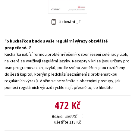
Young adult (SK)
Zahraniční literatura
Zdraví a životní styl
Listování
Všechny tituly
S kuchařkou budou vaše regulární výrazy obzvláště
propečené...
Kuchařka nabízí formou problém-řešení-rozbor řešení celé řady úloh,
na které se využívají regulární jazyky. Recepty v knize jsou určeny pro
osm programovacích jazyků, podle svého zaměření jsou rozděleny
do šesti kapitol, kterým předchází seznámení s problematikou
regulárních výrazů. V něm se seznámíte s obecnými postupy, jak
pomocí regulárních výrazů rychle najít přesně to, co hledáte.
472 Kč
590 Kč
Běžně
ušetříte 118 Kč