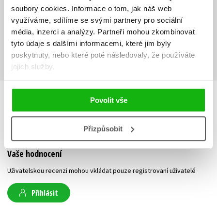
JavaScriptu.
soubory cookies.
Informace o tom, jak náš web
využíváme, sdílíme se svými partnery pro sociální
Ke stažení
média, inzerci a analýzy.
Partneři mohou zkombinovat
tyto údaje s dalšími informacemi, které jim byly
Obsah.pdf
Ukázka.pdf
PDF
PDF
poskytnuty, nebo které poté následovaly, že používáte
jejich služby.
Povolit vše
HODNOCENÍ ČTENÁŘŮ
V současné době nejsou vytvořena žádná uživatelská hodnocení.
Přizpůsobit
Vaše hodnocení
Uživatelskou recenzi mohou vkládat pouze registrovaní uživatelé
Přihlásit