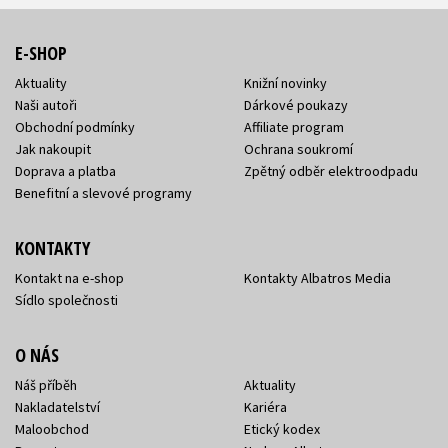
E-SHOP
Aktuality
Knižní novinky
Naši autoři
Dárkové poukazy
Obchodní podmínky
Affiliate program
Jak nakoupit
Ochrana soukromí
Doprava a platba
Zpětný odběr elektroodpadu
Benefitní a slevové programy
KONTAKTY
Kontakt na e-shop
Kontakty Albatros Media
Sídlo společnosti
O NÁS
Náš příběh
Aktuality
Nakladatelství
Kariéra
Maloobchod
Etický kodex