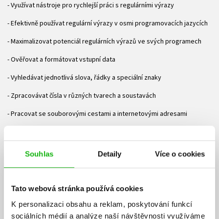
- Využívat nástroje pro rychlejší práci s regulárními výrazy
- Efektivně používat regulární výrazy v osmi programovacích jazycích
- Maximalizovat potenciál regulárních výrazů ve svých programech
- Ověřovat a formátovat vstupní data
- Vyhledávat jednotlivá slova, řádky a speciální znaky
- Zpracovávat čísla v různých tvarech a soustavách
- Pracovat se souborovými cestami a internetovými adresami
Určeno pro C#, Javu, JavaScript, PHP, Perl, Python, Ruby a VB.NET O
autorech:
Souhlas
Detaily
Více o cookies
Jan Goyvaerts je vývojářem softwaru pracujícího s regulárními výrazy.
Navrhl a vyvinul jeden z nejlepších nástrojů pro práci s regulárními
výrazy, program RegexBuddy.
Tato webová stránka používá cookies
Steven Levithan se problematikou regulárních výrazů zabývá již
K personalizaci obsahu a reklam, poskytování funkcí
několik let, patří mezi špičkové experty na regulární výrazy v
sociálních médií a analýze naší návštěvnosti využíváme