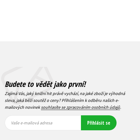
Budete to vědět jako první!
Zajímá Vás, jaký knižní hit právě vychází, na jaké zboží je výhodná
sleva, jaká běží soutěž o ceny? Přihlášením k odběru našich e-
mailových novinek
souhlasíte se zpracováním osobních údajů
.
Vaše e-
Vaše e-
Přihlásit se
mailová
mailová
Vaše e-mailová adresa
adresa
adresa