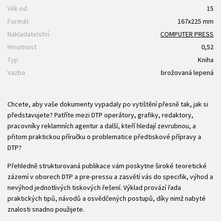
Věk od
15
Formát
167x225 mm
Nakladatelství
COMPUTER PRESS
Hmotnost
0,52
Typ
Kniha
Vazba
brožovaná lepená
Chcete, aby vaše dokumenty vypadaly po vytištění přesně tak, jak si
představujete? Patříte mezi DTP operátory, grafiky, redaktory,
pracovníky reklamních agentur a další, kteří hledají zevrubnou, a
přitom praktickou příručku o problematice předtiskové přípravy a
DTP?
Přehledně strukturovaná publikace vám poskytne široké teoretické
zázemí v oborech DTP a pre-pressu a zasvětí vás do specifik, výhod a
nevýhod jednotlivých tiskových řešení. Výklad provází řada
praktických tipů, návodů a osvědčených postupů, díky nimž nabyté
znalosti snadno použijete.