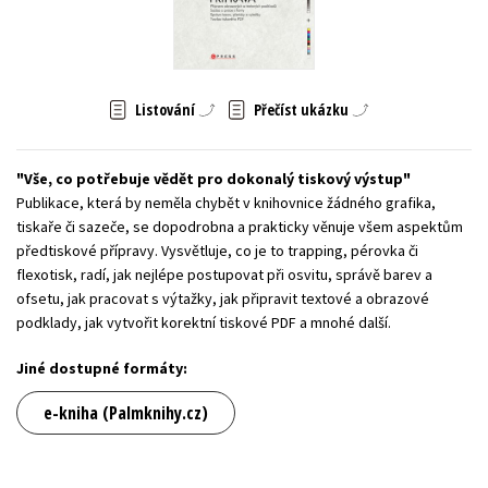
Young adult (SK)
Zahraniční literatura
Zdraví a životní styl
Všechny tituly
Listování
Přečíst ukázku
Vše, co potřebuje vědět pro dokonalý tiskový výstup
Publikace, která by neměla chybět v knihovnice žádného grafika,
tiskaře či sazeče, se dopodrobna a prakticky věnuje všem aspektům
předtiskové přípravy. Vysvětluje, co je to trapping, pérovka či
flexotisk, radí, jak nejlépe postupovat při osvitu, správě barev a
ofsetu, jak pracovat s výtažky, jak připravit textové a obrazové
podklady, jak vytvořit korektní tiskové PDF a mnohé další.
Jiné dostupné formáty:
e-kniha (Palmknihy.cz)