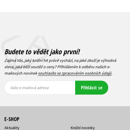
Budete to vědět jako první!
Zajímá Vás, jaký knižní hit právě vychází, na jaké zboží je výhodná
sleva, jaká běží soutěž o ceny? Přihlášením k odběru našich e-
mailových novinek
souhlasíte se zpracováním osobních údajů
.
Vaše e-
Vaše e-
Přihlásit se
mailová
mailová
Vaše e-mailová adresa
adresa
adresa
E-SHOP
Aktuality
Knižní novinky