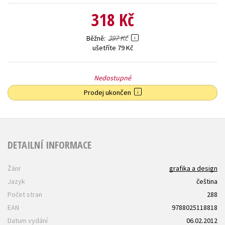
318 Kč
397 Kč
Běžně
ušetříte 79 Kč
Nedostupné
Prodej ukončen
DETAILNÍ INFORMACE
Žánr
grafika a design
Jazyk
čeština
Počet stran
288
EAN
9788025118818
Datum vydání
06.02.2012