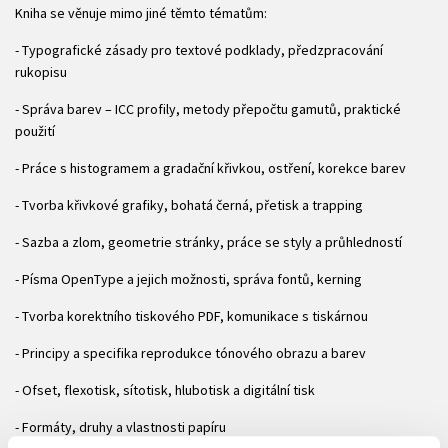
Kniha se věnuje mimo jiné těmto tématům:
- Typografické zásady pro textové podklady, předzpracování
rukopisu
- Správa barev – ICC profily, metody přepočtu gamutů, praktické
použití
- Práce s histogramem a gradační křivkou, ostření, korekce barev
- Tvorba křivkové grafiky, bohatá černá, přetisk a trapping
- Sazba a zlom, geometrie stránky, práce se styly a průhledností
- Písma OpenType a jejich možnosti, správa fontů, kerning
- Tvorba korektního tiskového PDF, komunikace s tiskárnou
- Principy a specifika reprodukce tónového obrazu a barev
- Ofset, flexotisk, sítotisk, hlubotisk a digitální tisk
- Formáty, druhy a vlastnosti papíru