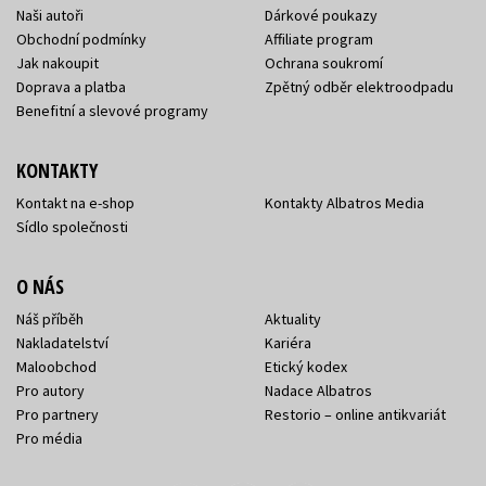
Naši autoři
Dárkové poukazy
Obchodní podmínky
Affiliate program
Jak nakoupit
Ochrana soukromí
Doprava a platba
Zpětný odběr elektroodpadu
Benefitní a slevové programy
KONTAKTY
Kontakt na e-shop
Kontakty Albatros Media
Sídlo společnosti
O NÁS
Náš příběh
Aktuality
Nakladatelství
Kariéra
Maloobchod
Etický kodex
Pro autory
Nadace Albatros
Pro partnery
Restorio – online antikvariát
Pro média