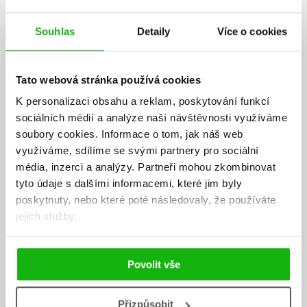
- Vliv dokončovacího zpracování na předtiskovou přípravu, knižní
vazby
Souhlas
Detaily
Více o cookies
Publikace obsahuje více než 500 obrázků, z toho více než 100
plnobarevných. Všechny postupy jsou ilustrovány na grafických
Tato webová stránka používá cookies
aplikacích sady Adobe Creative Suite 3. Nechybí ani slovníček
důležitých pojmů.
K personalizaci obsahu a reklam, poskytování funkcí
sociálních médií a analýze naší návštěvnosti využíváme
O autorce:
soubory cookies.
Informace o tom, jak náš web
Zdenka Dvořáková
využíváme, sdílíme se svými partnery pro sociální
média, inzerci a analýzy.
Partneři mohou zkombinovat
vystudovala střední a následně vyšší odbornou školu grafickou se
tyto údaje s dalšími informacemi, které jim byly
zaměřením na polygrafii a zpracování tiskovin. V současnosti pracuje
poskytnuty, nebo které poté následovaly, že používáte
jako DTP operátorka v programech sady Adobe Creative Suite,
jejich služby.
QuarkXPress a Adobe FrameMaker. Tuto knihu podle vlastních slov
napsala proto, že postrádala příručku, která by obsahovala všechny
podstatné, a přitom často obtížně dostupné informace z oboru.
Povolit vše
Ke stažení
Přizpůsobit