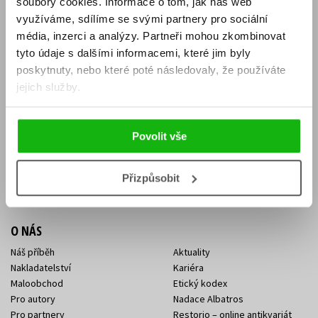
soubory cookies.
Informace o tom, jak náš web
E-SHOP
využíváme, sdílíme se svými partnery pro sociální
média, inzerci a analýzy.
Partneři mohou zkombinovat
Aktuality
Knižní novinky
tyto údaje s dalšími informacemi, které jim byly
Naši autoři
Dárkové poukazy
Obchodní podmínky
Affiliate program
poskytnuty, nebo které poté následovaly, že používáte
Jak nakoupit
Ochrana soukromí
jejich služby.
Doprava a platba
Zpětný odběr elektroodpadu
Benefitní a slevové programy
Povolit vše
KONTAKTY
Kontakt na e-shop
Kontakty Albatros Media
Přizpůsobit
Sídlo společnosti
O NÁS
Náš příběh
Aktuality
Nakladatelství
Kariéra
Maloobchod
Etický kodex
Pro autory
Nadace Albatros
Pro partnery
Restorio – online antikvariát