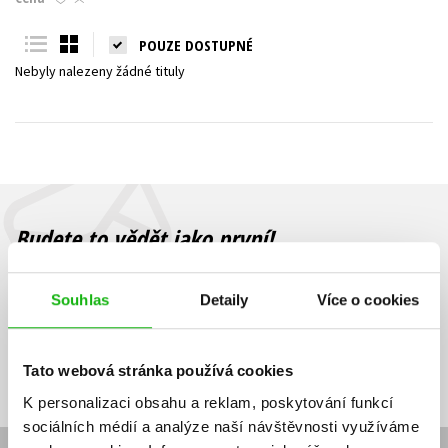
Young adult (SK)
Zahraniční literatura
Zdraví a životní styl
POUZE DOSTUPNÉ
Nebyly nalezeny žádné tituly
Všechny tituly
Budete to vědět jako první!
Zajímá Vás, jaký knižní hit právě vychází, na jaké zboží je výhodná
sleva, jaká běží soutěž o ceny? Přihlášením k odběru našich e-
Souhlas
Detaily
Více o cookies
mailových novinek
souhlasíte se zpracováním osobních údajů
.
Vaše e-
Vaše e-
Přihlásit se
mailová
mailová
Vaše e-mailová adresa
Tato webová stránka používá cookies
adresa
adresa
K personalizaci obsahu a reklam, poskytování funkcí
sociálních médií a analýze naší návštěvnosti využíváme