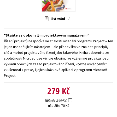
Young adult (SK)
Zahraniční literatura
Zdraví a životní styl
Listování
Všechny tituly
Staňte se dokonalým projektovým manažerem!
Řízení projektů nespočívá ve znalosti ovládání programu Project – ten
je jen usnadňujícím nástrojem – ale především ve znalosti principů,
cílů a metod projektového řízení jako takového. Kniha odborníka ze
společnosti Microsoft se věnuje obojímu ve vzájemné provázanosti:
výkladu obecných zásad projektového řízení, včetně osvědčených
zkušeností z praxe, i jejich ukázkové aplikaci v programu Microsoft
Project.
279 Kč
349 Kč
Běžně
ušetříte 70 Kč