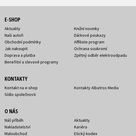
E-SHOP
Aktuality
Knižní novinky
Naši autoři
Dárkové poukazy
Obchodní podmínky
Affiliate program
Jak nakoupit
Ochrana soukromí
Doprava a platba
Zpětný odběr elektroodpadu
Benefitní a slevové programy
KONTAKTY
Kontakt na e-shop
Kontakty Albatros Media
Sídlo společnosti
O NÁS
Náš příběh
Aktuality
Nakladatelství
Kariéra
Maloobchod
Etický kodex