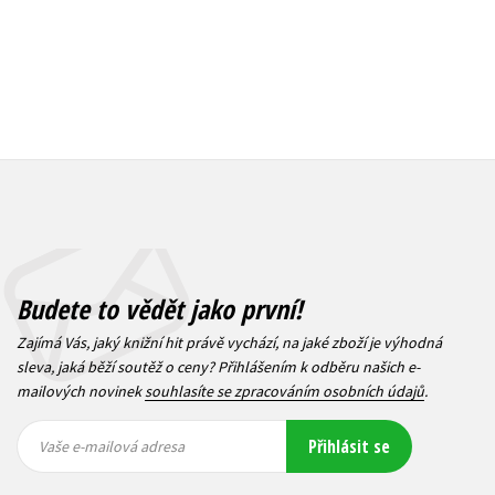
Budete to vědět jako první!
Zajímá Vás, jaký knižní hit právě vychází, na jaké zboží je výhodná
sleva, jaká běží soutěž o ceny? Přihlášením k odběru našich e-
mailových novinek
souhlasíte se zpracováním osobních údajů
.
Vaše e-
Vaše e-
Přihlásit se
mailová
mailová
Vaše e-mailová adresa
adresa
adresa