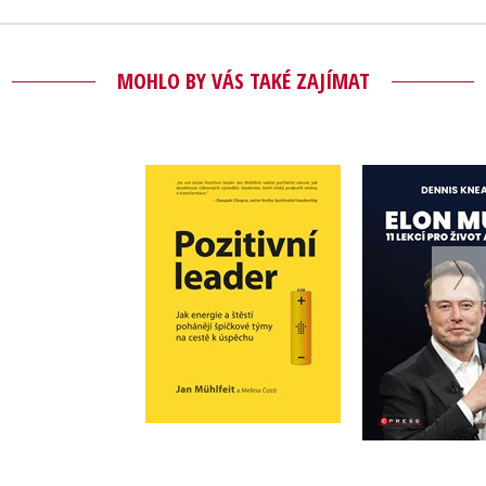
MOHLO BY VÁS TAKÉ ZAJÍMAT
Elon Musk: 
Pozitivní leader
pro život 
Jan Mühlfeit
Dennis K
Do košíku
Do košík
399 Kč
499 Kč
399 Kč
4