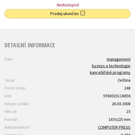
Nedostupné
Prodej ukončen
DETAILNÍ INFORMACE
Žánr
management
byznys a technologie
kancelářské programy
Jazyk
čeština
Počet stran
248
EAN
9788025118856
Datum vydání
26.03.2008
Věk od
15
Formát
167x225 mm
Nakladatelství
COMPUTER PRESS
Hmotnost
0,386