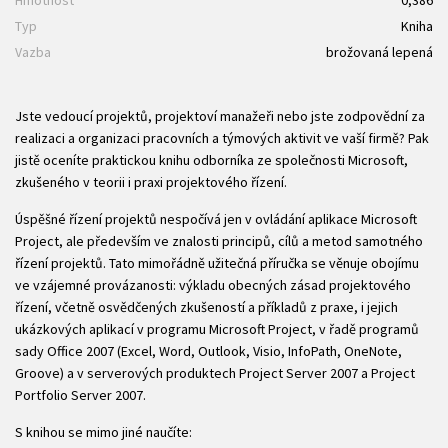
Typ
Kniha
Vazba
brožovaná lepená
Jste vedoucí projektů, projektoví manažeři nebo jste zodpovědní za
realizaci a organizaci pracovních a týmových aktivit ve vaší firmě? Pak
jistě oceníte praktickou knihu odborníka ze společnosti Microsoft,
zkušeného v teorii i praxi projektového řízení.
Úspěšné řízení projektů nespočívá jen v ovládání aplikace Microsoft
Project, ale především ve znalosti principů, cílů a metod samotného
řízení projektů. Tato mimořádně užitečná příručka se věnuje obojímu
ve vzájemné provázanosti: výkladu obecných zásad projektového
řízení, včetně osvědčených zkušeností a příkladů z praxe, i jejich
ukázkových aplikací v programu Microsoft Project, v řadě programů
sady Office 2007 (Excel, Word, Outlook, Visio, InfoPath, OneNote,
Groove) a v serverových produktech Project Server 2007 a Project
Portfolio Server 2007.
S knihou se mimo jiné naučíte: