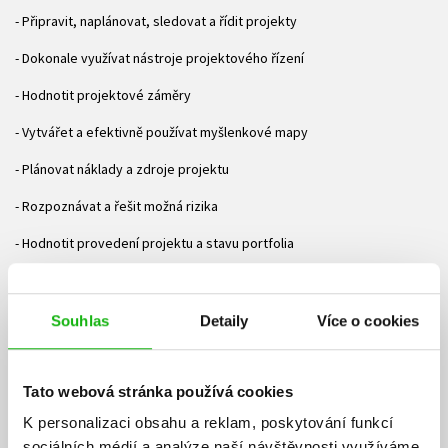
- Připravit, naplánovat, sledovat a řídit projekty
- Dokonale využívat nástroje projektového řízení
- Hodnotit projektové záměry
- Vytvářet a efektivně používat myšlenkové mapy
- Plánovat náklady a zdroje projektu
- Rozpoznávat a řešit možná rizika
- Hodnotit provedení projektu a stavu portfolia
O autorovi:
Drahoslav Dvořák
Souhlas
Detaily
Více o cookies
objevil svět řízení projektů při studiu na vysoké škole. První možnost
konfrontovat teorii s praxí dostal ve firmě Datron. Projektům se nyní
Tato webová stránka používá cookies
věnuje naplno při práci se zákazníky společnosti Microsoft, výuce na
Škoda Auto Vysoká škola i v osobním životě. Během své praxe
K personalizaci obsahu a reklam, poskytování funkcí
načerpal bohaté zkušenosti, které se v knize snaží maximálně
sociálních médií a analýze naší návštěvnosti využíváme