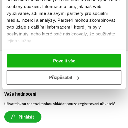
zohlednit.
soubory cookies.
Informace o tom, jak náš web
využíváme, sdílíme se svými partnery pro sociální
Ke stažení
média, inzerci a analýzy.
Partneři mohou zkombinovat
tyto údaje s dalšími informacemi, které jim byly
Obsah.pdf
Ukázka.pdf
PDF
PDF
poskytnuty, nebo které poté následovaly, že používáte
jejich služby.
Povolit vše
HODNOCENÍ ČTENÁŘŮ
Přizpůsobit
V současné době nejsou vytvořena žádná uživatelská hodnocení.
Vaše hodnocení
Uživatelskou recenzi mohou vkládat pouze registrovaní uživatelé
Přihlásit