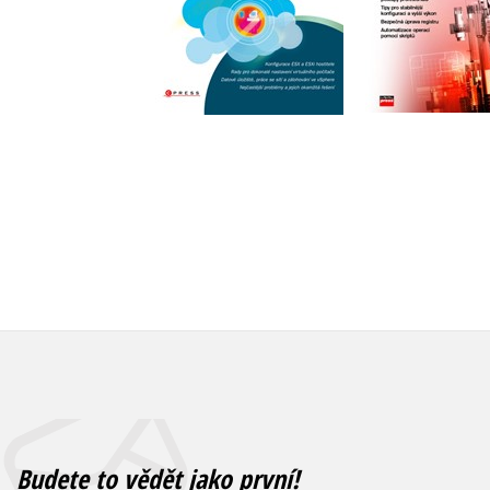
Do košíku
279 Kč
349 Kč
Do košík
312 Kč
3
Budete to vědět jako první!