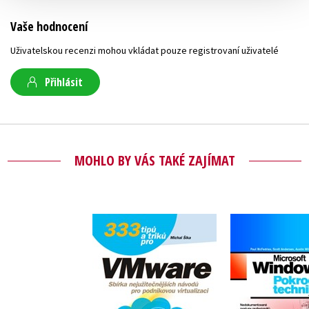
Vaše hodnocení
Uživatelskou recenzi mohou vkládat pouze registrovaní uživatelé
Přihlásit
MOHLO BY VÁS TAKÉ ZAJÍMAT
Microsoft 
XP
333 tipů a triků pro
VMware
,
Paul McF
,
Scott An
Michal Šika
,
Austin W
Geoff Wi