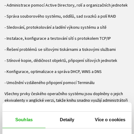
- Administrace pomocí Active Directory, rolí a organizačních jednotek
- Správa souborového systému, oddílů, sad svazků a polí RAID
- Sledování, protokolování a ladění výkonu systému a sítě
- Instalace, konfigurace a testování sítí s protokolem TCP/IP
- Řešení problémů se síťovými tiskárnami a tiskovými službami
- Stínové kopie, dědičnost objektů, připojení síťových jednotek
- Konfigurace, optimalizace a správa DHCP, WINS a DNS
- Umožnění vzdáleného připojení pomocí Terminálu
Všechny prvky českého operačního systému jsou doplněny o jejich
ekvivalenty v anglické verzi, takže knihu snadno využijí administrátoři
obou jazykových mutací Windows Serveru 2003.
Knihy z edice Kapesní rádce administrátora se vyznačují snadnou
Souhlas
Detaily
Více o cookies
orientací v jednotlivých tématech, praktických tipech, upozorněních a
příkladech řešení konkrétních problémů, s nimiž se při administraci