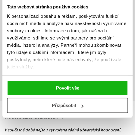
můžete setkat.
Tato webová stránka používá cookies
O autorovi:
K personalizaci obsahu a reklam, poskytování funkcí
sociálních médií a analýze naší návštěvnosti využíváme
William Stanek má více než dvacetiletou bohatou praxi v oblasti
soubory cookies.
Informace o tom, jak náš web
pokročilého programování a vývoje. Je autorem více než 25 knih a
využíváme, sdílíme se svými partnery pro sociální
hlavním autorem edice Kapesní rádce administrátora nakladatelství
média, inzerci a analýzy.
Partneři mohou zkombinovat
Microsoft Press. Jeho praktické rady již pomohli milionům
programátorů, vývojářů a síťových techniků na celém světě.
tyto údaje s dalšími informacemi, které jim byly
poskytnuty, nebo které poté následovaly, že používáte
Ke stažení
jejich služby.
Obsah.pdf
PDF
Povolit vše
Přizpůsobit
HODNOCENÍ ČTENÁŘŮ
V současné době nejsou vytvořena žádná uživatelská hodnocení.