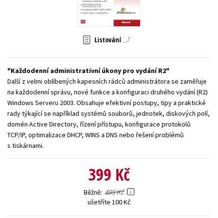
Young adult (SK)
Zahraniční literatura
Zdraví a životní styl
Všechny tituly
Listování
Každodenní administrativní úkony pro vydání R2
Další z velmi oblíbených kapesních rádců administrátora se zaměřuje
na každodenní správu, nové funkce a konfiguraci druhého vydání (R2)
Windows Serveru 2003. Obsahuje efektivní postupy, tipy a praktické
rady týkající se například systémů souborů, jednotek, diskových polí,
domén Active Directory, řízení přístupu, konfigurace protokolů
TCP/IP, optimalizace DHCP, WINS a DNS nebo řešení problémů
s tiskárnami.
399 Kč
499 Kč
Běžně
ušetříte 100 Kč