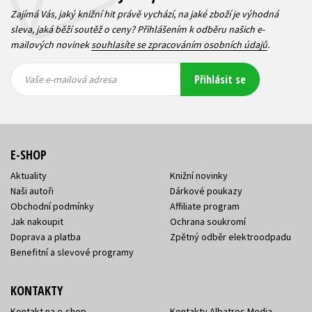
Zajímá Vás, jaký knižní hit právě vychází, na jaké zboží je výhodná
sleva, jaká běží soutěž o ceny? Přihlášením k odběru našich e-
mailových novinek
souhlasíte se zpracováním osobních údajů
.
Vaše e-
Vaše e-
Přihlásit se
mailová
mailová
Vaše e-mailová adresa
adresa
adresa
E-SHOP
Aktuality
Knižní novinky
Naši autoři
Dárkové poukazy
Obchodní podmínky
Affiliate program
Jak nakoupit
Ochrana soukromí
Doprava a platba
Zpětný odběr elektroodpadu
Benefitní a slevové programy
KONTAKTY
Kontakt na e-shop
Kontakty Albatros Media