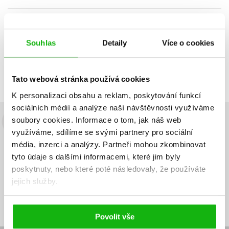
Zobrazuji 1 až 2 z celkem 2 záznamů
Zobraz záznamů
Předchozí
1
Další
Souhlas
Detaily
Více o cookies
Tato webová stránka používá cookies
K personalizaci obsahu a reklam, poskytování funkcí
sociálních médií a analýze naší návštěvnosti využíváme
soubory cookies.
Informace o tom, jak náš web
Budete to vědět jako první!
využíváme, sdílíme se svými partnery pro sociální
média, inzerci a analýzy.
Partneři mohou zkombinovat
Zajímá Vás, jaký knižní hit právě vychází, na jaké zboží je výhodná
sleva, jaká běží soutěž o ceny? Přihlášením k odběru našich e-
tyto údaje s dalšími informacemi, které jim byly
mailových novinek
souhlasíte se zpracováním osobních údajů
.
poskytnuty, nebo které poté následovaly, že používáte
jejich služby.
Vaše e-
Vaše e-
Přihlásit se
mailová
mailová
Vaše e-mailová adresa
adresa
adresa
Povolit vše