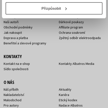
Přizpůsobit
E-SHOP
Aktuality
Knižní novinky
Naši autoři
Dárkové poukazy
Obchodní podmínky
Affiliate program
Jak nakoupit
Ochrana soukromí
Doprava a platba
Zpětný odběr elektroodpadu
Benefitní a slevové programy
KONTAKTY
Kontakt na e-shop
Kontakty Albatros Media
Sídlo společnosti
O NÁS
Náš příběh
Aktuality
Nakladatelství
Kariéra
Maloobchod
Etický kodex
Pro autory
Nadace Albatros