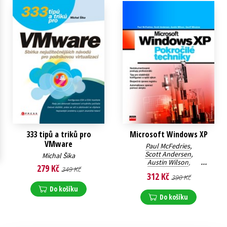
Young adult (SK)
Zahraniční literatura
Zdraví a životní styl
Všechny tituly
333 tipů a triků pro
Microsoft Windows XP
VMware
Paul McFedries
,
Scott Andersen
,
Michal Šika
Austin Wilson
,
279 Kč
349 Kč
Geoff Winslow
312 Kč
390 Kč
Do košíku
Do košíku