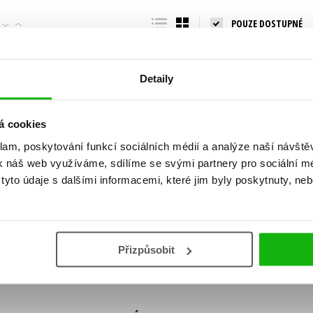
Populárně - naučná pro dospělé
POUZE DOSTUPNÉ
Young adult (SK)
Populárně - naučné pro děti
Zahraniční literatura
Předškoláci
Zdraví a životní styl
Detaily
Příroda a zahrada
á cookies
klam, poskytování funkcí sociálních médií a analýze naší návšt
šechny tituly
k náš web využíváme, sdílíme se svými partnery pro sociální méd
ní!
yto údaje s dalšími informacemi, které jim byly poskytnuty, neb
Vaše e-
Vaše e-
ě vychází, na jaké zboží je výhodná sleva,
mailová
mailová
Vaše e-mailov
adresa
adresa
ášením k odběru našich e-mailových
áním osobních údajů
.
Přizpůsobit