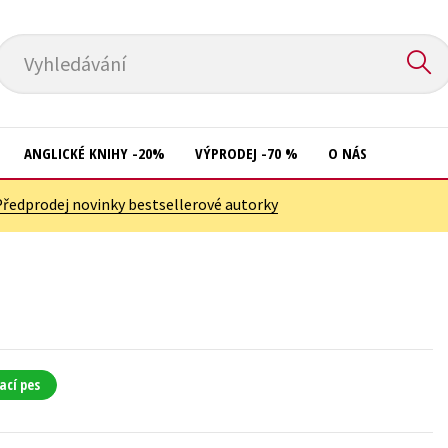
Vyhledávání
ANGLICKÉ KNIHY -20%
VÝPRODEJ -70 %
O NÁS
Předprodej novinky bestsellerové autorky
Přírodní vědy
Křížovky
Společnost, politika
Kuchařky
Technika a věda
New Adult
Učebnice
Ostatní
Umění a kultura
Počítače
ací pes
Výchova a pedagogika
Poezie
Young adult