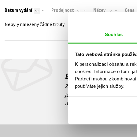
Auto - moto
Datum vydání
Prodejnost
Název
Cena
Jazyky
Beletrie pro děti
Kalendáře
Nebyly nalezeny žádné tituly
Beletrie pro dospělé
Kariéra a osobní rozvoj
Souhlas
Byznys a ekonomie
Komiks
Tato webová stránka použív
K personalizaci obsahu a re
V
cookies.
Informace o tom, ja
Budete to vědět jako prv
Partneři mohou zkombinovat t
Zajímá Vás, jaký knižní hit práv
používáte jejich služby.
jaká běží soutěž o ceny? Přihl
novinek
souhlasíte se zpracov