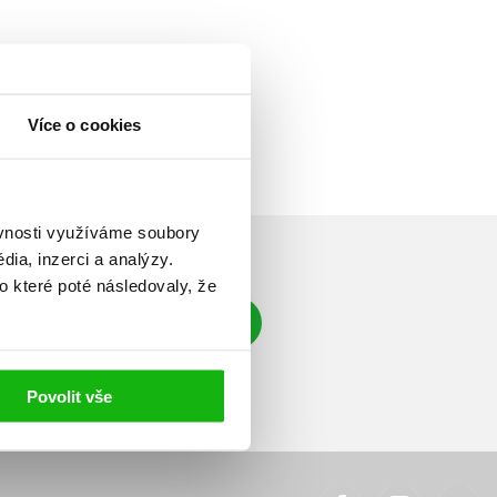
Více o cookies
ěvnosti využíváme soubory
ia, inzerci a analýzy.
o které poté následovaly, že
Přihlásit se
á adresa
Povolit vše