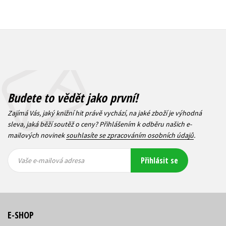
Budete to vědět jako první!
Zajímá Vás, jaký knižní hit právě vychází, na jaké zboží je výhodná
sleva, jaká běží soutěž o ceny? Přihlášením k odběru našich e-
mailových novinek
souhlasíte se zpracováním osobních údajů
.
Vaše e-
Vaše e-
Přihlásit se
mailová
mailová
Vaše e-mailová adresa
adresa
adresa
E-SHOP