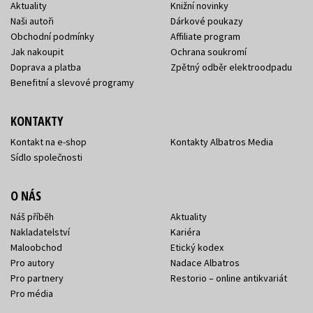
Aktuality
Knižní novinky
Naši autoři
Dárkové poukazy
Obchodní podmínky
Affiliate program
Jak nakoupit
Ochrana soukromí
Doprava a platba
Zpětný odběr elektroodpadu
Benefitní a slevové programy
KONTAKTY
Kontakt na e-shop
Kontakty Albatros Media
Sídlo společnosti
O NÁS
Náš příběh
Aktuality
Nakladatelství
Kariéra
Maloobchod
Etický kodex
Pro autory
Nadace Albatros
Pro partnery
Restorio – online antikvariát
Pro média