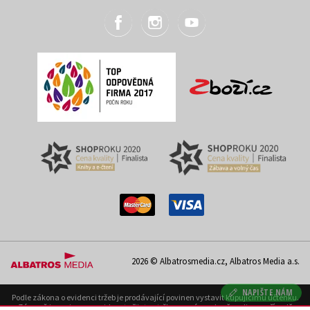
2026 © Albatrosmedia.cz, Albatros Media a.s.
NAPIŠTE NÁM
Podle zákona o evidenci tržeb je prodávající povinen vystavit kupujícímu účtenku.
Zároveň je povinen zaevidovat přijatou tržbu u správce daně on-line; v případě