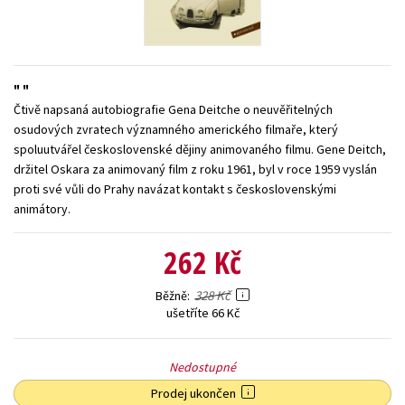
Young adult (SK)
Zahraniční literatura
Zdraví a životní styl
Všechny tituly
Čtivě napsaná autobiografie Gena Deitche o neuvěřitelných
osudových zvratech významného amerického filmaře, který
spoluutvářel československé dějiny animovaného filmu. Gene Deitch,
držitel Oskara za animovaný film z roku 1961, byl v roce 1959 vyslán
proti své vůli do Prahy navázat kontakt s československými
animátory.
262 Kč
328 Kč
Běžně
ušetříte 66 Kč
Nedostupné
Prodej ukončen