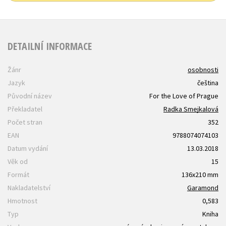
DETAILNÍ INFORMACE
Žánr
osobnosti
Jazyk
čeština
Původní název
For the Love of Prague
Překladatel
Radka Smejkalová
Počet stran
352
EAN
9788074074103
Datum vydání
13.03.2018
Věk od
15
Formát
136x210 mm
Nakladatelství
Garamond
Hmotnost
0,583
Typ
Kniha