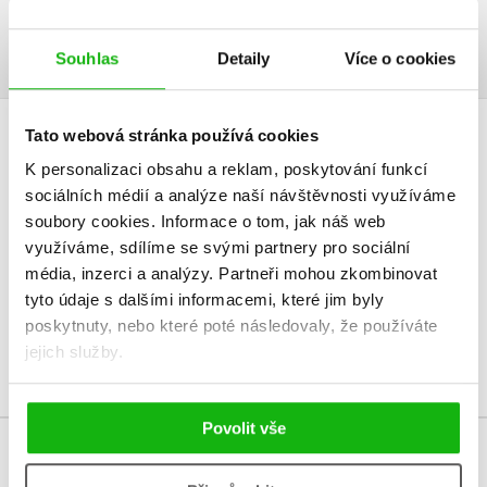
animovanému filmu Hobit, který měl Deitch točit v Praze v době, kdy
Tolkienovo dílo bylo ještě zcela neznámé.
Souhlas
Detaily
Více o cookies
Tato webová stránka používá cookies
HODNOCENÍ ČTENÁŘŮ
K personalizaci obsahu a reklam, poskytování funkcí
sociálních médií a analýze naší návštěvnosti využíváme
V současné době nejsou vytvořena žádná uživatelská hodnocení.
soubory cookies.
Informace o tom, jak náš web
využíváme, sdílíme se svými partnery pro sociální
Vaše hodnocení
média, inzerci a analýzy.
Partneři mohou zkombinovat
tyto údaje s dalšími informacemi, které jim byly
Uživatelskou recenzi mohou vkládat pouze registrovaní uživatelé
poskytnuty, nebo které poté následovaly, že používáte
Přihlásit
jejich služby.
Povolit vše
MOHLO BY VÁS TAKÉ ZAJÍMAT