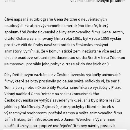
Vazba
vázaná s laminovaným potahem
Čtivě napsaná autobiografie Gena Deitche o neuvěřitelných
osudových zvratech významného amerického filmaře, který
spoluutvářel československé dějiny animovaného filmu. Gene Deitch,
držitel Oskara za animovaný film z roku 1961, byl v roce 1959 vyslán
proti své vůli do Prahy navázat kontakt s československými
animátory. Vymínil si, že v komunistické zemi nezůstane více než 10
dní, ale osudové setkání s producentkou studia Bratři v triku Zdenkou
Najmanovou protáhlo jeho pobyt v Praze až do dnešních dnů.
Díky Deitchovým vazbám se v Československu vyráběly animované
filmy, které se brzy proslavily po celém světě. Málokdo ví, že seriál
Tom a Jerry nebo některé díly Pepka námořníka se vyráběly v Praze.
Vtipný nadhled Gena Deitche na realitu komunistického
Československa se vyhýbá zavedeným klišé, aniž by přitom realitu
jakkoliv přikrášlovaly. Zajímavé je bezpochyby i líčení historek s
významnými osobnostmi pražské Kampy a světa animovaného filmu
Jiřím Trnkou, Jiřím Brdečkou nebo Janem Werichem. Významnou
součástí knihy jsou i poprvé uveřejněné Trnkovy návrhy postav k