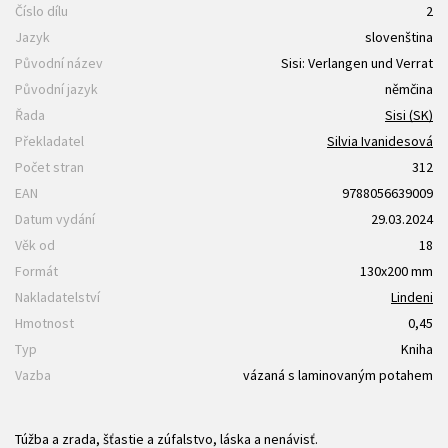
Číslo dílu
2
Jazyk
slovenština
Původní název
Sisi: Verlangen und Verrat
Původní jazyk
němčina
Řada
Sisi (SK)
Překladatel
Silvia Ivanidesová
Počet stran
312
EAN
9788056639009
Datum vydání
29.03.2024
Věk od
18
Formát
130x200 mm
Nakladatelství
Lindeni
Hmotnost
0,45
Typ
Kniha
Vazba
vázaná s laminovaným potahem
Túžba a zrada, šťastie a zúfalstvo, láska a nenávisť.