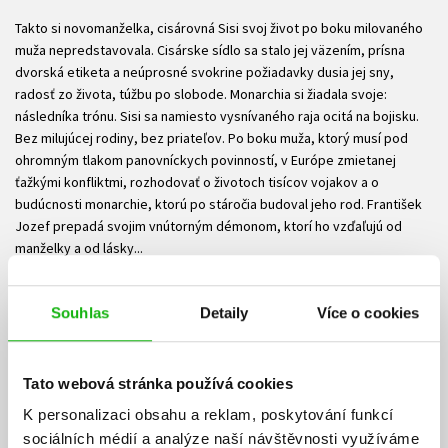
Takto si novomanželka, cisárovná Sisi svoj život po boku milovaného
muža nepredstavovala. Cisárske sídlo sa stalo jej väzením, prísna
dvorská etiketa a neúprosné svokrine požiadavky dusia jej sny,
radosť zo života, túžbu po slobode. Monarchia si žiadala svoje:
následníka trónu. Sisi sa namiesto vysnívaného raja ocitá na bojisku.
Bez milujúcej rodiny, bez priateľov. Po boku muža, ktorý musí pod
ohromným tlakom panovníckych povinností, v Európe zmietanej
ťažkými konfliktmi, rozhodovať o životoch tisícov vojakov a o
budúcnosti monarchie, ktorú po stáročia budoval jeho rod. František
Jozef prepadá svojim vnútorným démonom, ktorí ho vzďaľujú od
manželky a od lásky...
Knižné spracovanie úspešného televízneho seriálu
Souhlas
Detaily
Více o cookies
2. časť
Ke stažení
Tato webová stránka používá cookies
Ukázka.pdf
K personalizaci obsahu a reklam, poskytování funkcí
PDF
sociálních médií a analýze naší návštěvnosti využíváme