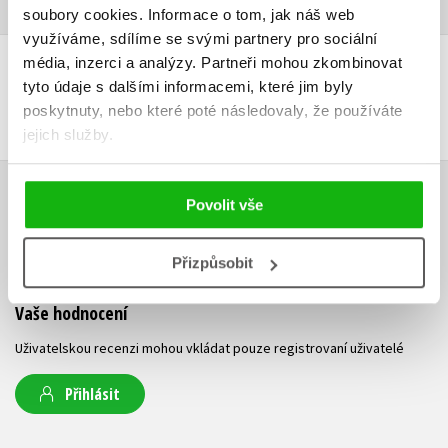
soubory cookies.
Informace o tom, jak náš web
využíváme, sdílíme se svými partnery pro sociální
média, inzerci a analýzy.
Partneři mohou zkombinovat
DALŠÍ TITULY Z ŘADY "SISI (SK)"
tyto údaje s dalšími informacemi, které jim byly
poskytnuty, nebo které poté následovaly, že používáte
jejich služby.
Povolit vše
HODNOCENÍ ČTENÁŘŮ
V současné době nejsou vytvořena žádná uživatelská hodnocení.
Přizpůsobit
Vaše hodnocení
Uživatelskou recenzi mohou vkládat pouze registrovaní uživatelé
Přihlásit