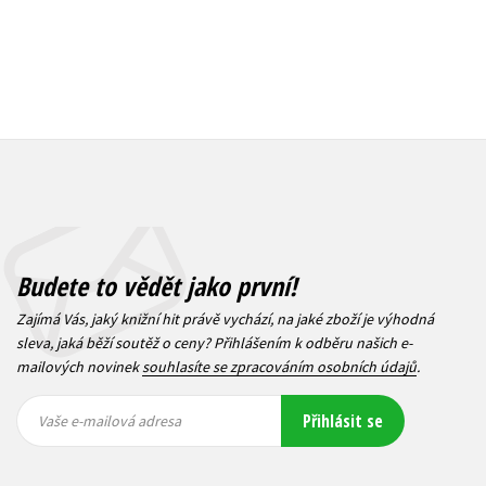
Budete to vědět jako první!
Zajímá Vás, jaký knižní hit právě vychází, na jaké zboží je výhodná
sleva, jaká běží soutěž o ceny? Přihlášením k odběru našich e-
mailových novinek
souhlasíte se zpracováním osobních údajů
.
Vaše e-
Vaše e-
Přihlásit se
mailová
mailová
Vaše e-mailová adresa
adresa
adresa