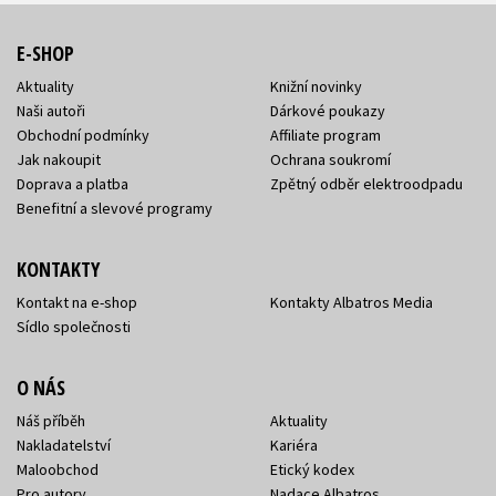
E-SHOP
Aktuality
Knižní novinky
Naši autoři
Dárkové poukazy
Obchodní podmínky
Affiliate program
Jak nakoupit
Ochrana soukromí
Doprava a platba
Zpětný odběr elektroodpadu
Benefitní a slevové programy
KONTAKTY
Kontakt na e-shop
Kontakty Albatros Media
Sídlo společnosti
O NÁS
Náš příběh
Aktuality
Nakladatelství
Kariéra
Maloobchod
Etický kodex
Pro autory
Nadace Albatros