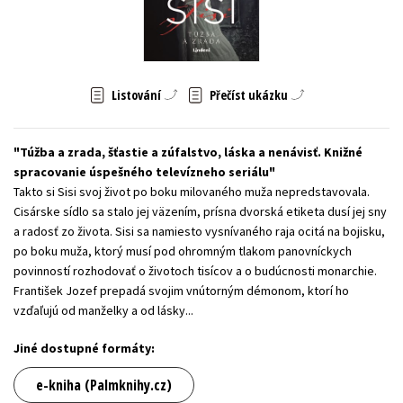
Young adult (SK)
Zahraniční literatura
Zdraví a životní styl
Všechny tituly
Listování
Přečíst ukázku
Túžba a zrada, šťastie a zúfalstvo, láska a nenávisť. Knižné
spracovanie úspešného televízneho seriálu
Takto si Sisi svoj život po boku milovaného muža nepredstavovala.
Cisárske sídlo sa stalo jej väzením, prísna dvorská etiketa dusí jej sny
a radosť zo života. Sisi sa namiesto vysnívaného raja ocitá na bojisku,
po boku muža, ktorý musí pod ohromným tlakom panovníckych
povinností rozhodovať o životoch tisícov a o budúcnosti monarchie.
František Jozef prepadá svojim vnútorným démonom, ktorí ho
vzďaľujú od manželky a od lásky...
Jiné dostupné formáty:
e-kniha (Palmknihy.cz)