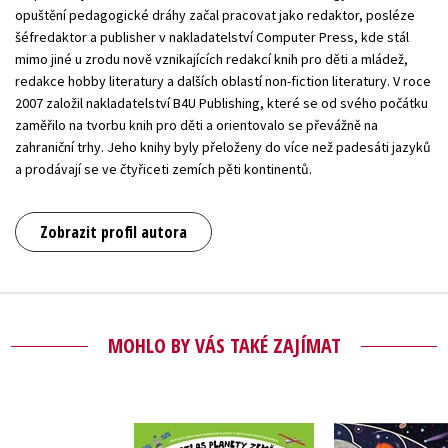
opuštění pedagogické dráhy začal pracovat jako redaktor, posléze
šéfredaktor a publisher v nakladatelství Computer Press, kde stál
mimo jiné u zrodu nově vznikajících redakcí knih pro děti a mládež,
redakce hobby literatury a dalších oblastí non-fiction literatury. V roce
2007 založil nakladatelství B4U Publishing, které se od svého počátku
zaměřilo na tvorbu knih pro děti a orientovalo se převážně na
zahraniční trhy. Jeho knihy byly přeloženy do více než padesáti jazyků
a prodávají se ve čtyřiceti zemích pěti kontinentů.
Zobrazit profil autora
MOHLO BY VÁS TAKÉ ZAJÍMAT
Moje první 