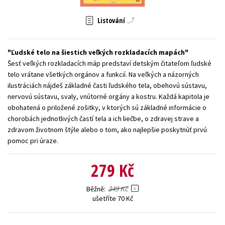
Young adult (SK)
Zahraniční literatura
Zdraví a životní styl
Listování
Všechny tituly
Ľudské telo na šiestich veľkých rozkladacích mapách
Šesť veľkých rozkladacích máp predstaví detským čitateľom ľudské
telo vrátane všetkých orgánov a funkcií. Na veľkých a názorných
ilustráciách nájdeš základné časti ľudského tela, obehovú sústavu,
nervovú sústavu, svaly, vnútorné orgány a kostru. Každá kapitola je
obohatená o priložené zošitky, v ktorých sú základné informácie o
chorobách jednotlivých častí tela a ich liečbe, o zdravej strave a
zdravom životnom štýle alebo o tom, ako najlepšie poskytnúť prvú
pomoc pri úraze.
279 Kč
349 Kč
Běžně
ušetříte 70 Kč