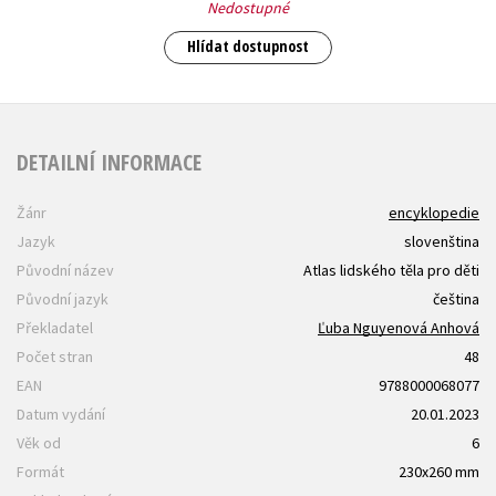
Nedostupné
Hlídat dostupnost
DETAILNÍ INFORMACE
Žánr
encyklopedie
Jazyk
slovenština
Původní název
Atlas lidského těla pro děti
Původní jazyk
čeština
Překladatel
Ľuba Nguyenová Anhová
Počet stran
48
EAN
9788000068077
Datum vydání
20.01.2023
Věk od
6
Formát
230x260 mm