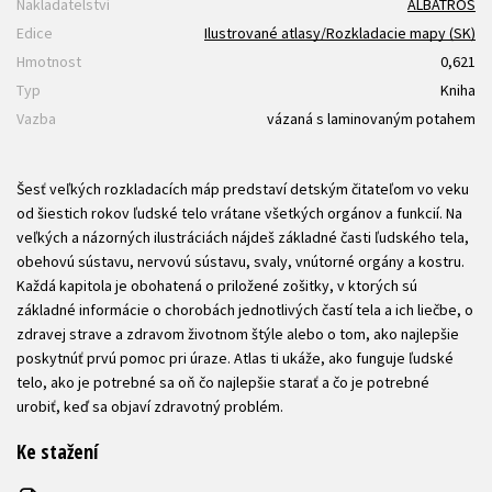
Nakladatelství
ALBATROS
Edice
Ilustrované atlasy/Rozkladacie mapy (SK)
Hmotnost
0,621
Typ
Kniha
Vazba
vázaná s laminovaným potahem
Šesť veľkých rozkladacích máp predstaví detským čitateľom vo veku
od šiestich rokov ľudské telo vrátane všetkých orgánov a funkcií. Na
veľkých a názorných ilustráciách nájdeš základné časti ľudského tela,
obehovú sústavu, nervovú sústavu, svaly, vnútorné orgány a kostru.
Každá kapitola je obohatená o priložené zošitky, v ktorých sú
základné informácie o chorobách jednotlivých častí tela a ich liečbe, o
zdravej strave a zdravom životnom štýle alebo o tom, ako najlepšie
poskytnúť prvú pomoc pri úraze. Atlas ti ukáže, ako funguje ľudské
telo, ako je potrebné sa oň čo najlepšie starať a čo je potrebné
urobiť, keď sa objaví zdravotný problém.
Ke stažení