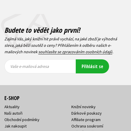
Budete to vědět jako první!
Zajímá Vás, jaký knižní hit právě vychází, na jaké zboží je výhodná
sleva, jaká běží soutěž o ceny? Přihlášením k odběru našich e-
mailových novinek
souhlasíte se zpracováním osobních údajů
.
Vaše e-
Vaše e-
Přihlásit se
mailová
mailová
Vaše e-mailová adresa
adresa
adresa
E-SHOP
Aktuality
Knižní novinky
Naši autoři
Dárkové poukazy
Obchodní podmínky
Affiliate program
Jak nakoupit
Ochrana soukromí