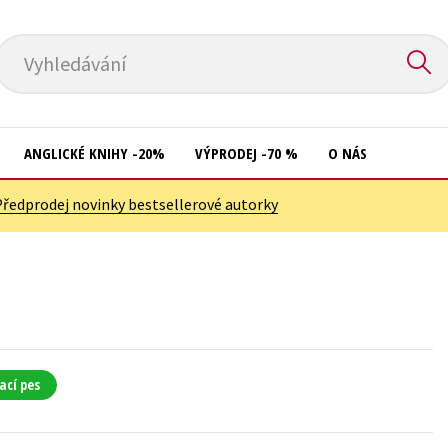
Vyhledávání
ANGLICKÉ KNIHY -20%
VÝPRODEJ -70 %
O NÁS
Předprodej novinky bestsellerové autorky
Přírodní vědy
Křížovky
Společnost, politika
Kuchařky
Technika a věda
New Adult
Učebnice
Ostatní
Umění a kultura
Počítače
ací pes
Výchova a pedagogika
Poezie
Young adult