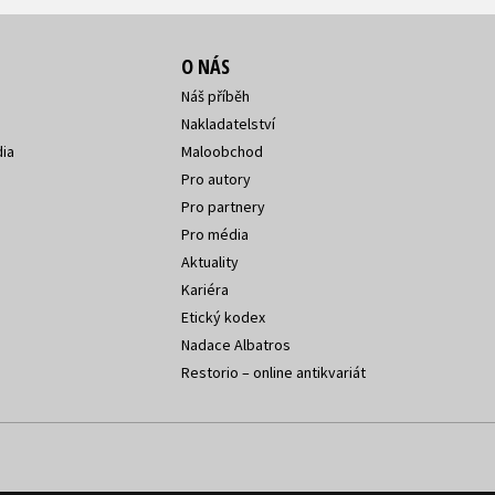
O NÁS
Náš příběh
Nakladatelství
ia
Maloobchod
Pro autory
Pro partnery
Pro média
Aktuality
Kariéra
Etický kodex
Nadace Albatros
Restorio – online antikvariát