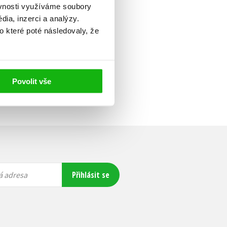
ěvnosti využíváme soubory
ia, inzerci a analýzy.
o které poté následovaly, že
Povolit vše
Přihlásit se
á adresa