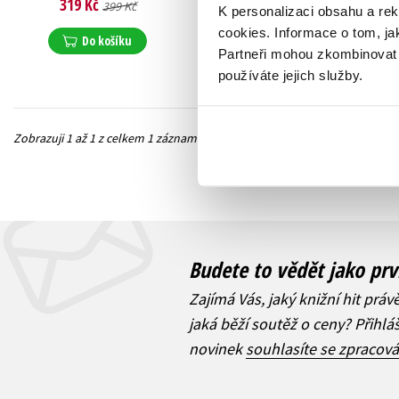
319 Kč
399 Kč
K personalizaci obsahu a re
cookies.
Informace o tom, ja
Do košíku
Partneři mohou zkombinovat t
používáte jejich služby.
Zobrazuji 1 až 1 z celkem 1 záznamů
Předchozí
Budete to vědět jako prv
Zajímá Vás, jaký knižní hit práv
jaká běží soutěž o ceny? Přihl
novinek
souhlasíte se zpracov