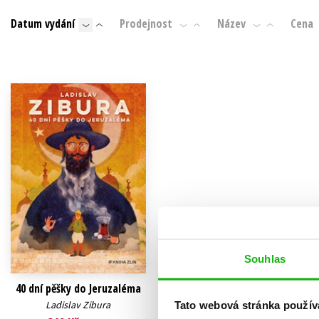
Auto - moto
Datum vydání
Prodejnost
Název
Cena
Jazyky
Beletrie pro děti
Kalendáře
Beletrie pro dospělé
Kariéra a osobní rozvoj
Byznys a ekonomie
Komiks
V
Souhlas
40 dní pěšky do Jeruzaléma
Ladislav Zibura
Tato webová stránka použív