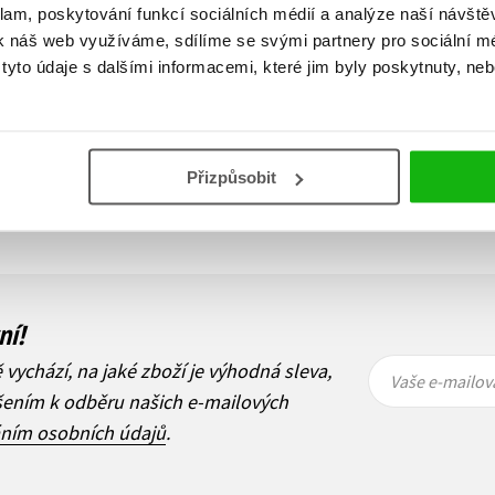
klam, poskytování funkcí sociálních médií a analýze naší návšt
k náš web využíváme, sdílíme se svými partnery pro sociální méd
yto údaje s dalšími informacemi, které jim byly poskytnuty, neb
Zobraz záznamů
Přizpůsobit
1
Další
ní!
Vaše e-
Vaše e-
ě vychází, na jaké zboží je výhodná sleva,
mailová
mailová
Vaše e-mailov
adresa
adresa
ášením k odběru našich e-mailových
áním osobních údajů
.