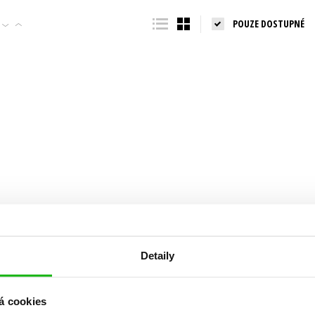
Populárně - naučná pro dospělé
POUZE DOSTUPNÉ
Young adult (SK)
Populárně - naučné pro děti
Zahraniční literatura
Předškoláci
Zdraví a životní styl
Příroda a zahrada
šechny tituly
Detaily
á cookies