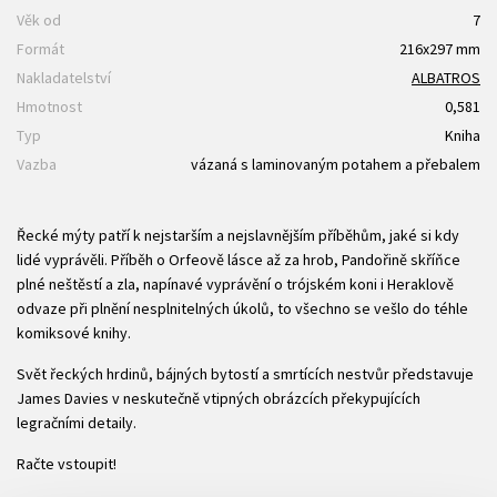
Věk od
7
Formát
216x297 mm
Nakladatelství
ALBATROS
Hmotnost
0,581
Typ
Kniha
Vazba
vázaná s laminovaným potahem a přebalem
Řecké mýty patří k nejstarším a nejslavnějším příběhům, jaké si kdy
lidé vyprávěli. Příběh o Orfeově lásce až za hrob, Pandořině skříňce
plné neštěstí a zla, napínavé vyprávění o trójském koni i Heraklově
odvaze při plnění nesplnitelných úkolů, to všechno se vešlo do téhle
komiksové knihy.
Svět řeckých hrdinů, bájných bytostí a smrtících nestvůr představuje
James Davies v neskutečně vtipných obrázcích překypujících
legračními detaily.
Račte vstoupit!