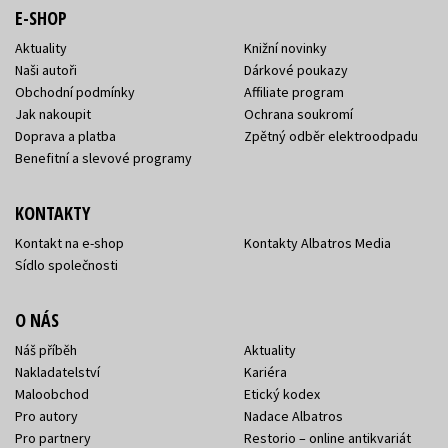
E-SHOP
Aktuality
Knižní novinky
Naši autoři
Dárkové poukazy
Obchodní podmínky
Affiliate program
Jak nakoupit
Ochrana soukromí
Doprava a platba
Zpětný odběr elektroodpadu
Benefitní a slevové programy
KONTAKTY
Kontakt na e-shop
Kontakty Albatros Media
Sídlo společnosti
O NÁS
Náš příběh
Aktuality
Nakladatelství
Kariéra
Maloobchod
Etický kodex
Pro autory
Nadace Albatros
Pro partnery
Restorio – online antikvariát