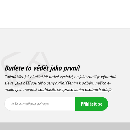
Budete to vědět jako první!
Zajímá Vás, jaký knižní hit právě vychází, na jaké zboží je výhodná
sleva, jaká běží soutěž o ceny? Přihlášením k odběru našich e-
mailových novinek
souhlasíte se zpracováním osobních údajů
.
Vaše e-
Vaše e-
Přihlásit se
mailová
mailová
Vaše e-mailová adresa
adresa
adresa