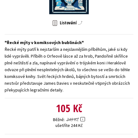
Young adult (SK)
Zahraniční literatura
Zdraví a životní styl
Listování
Všechny tituly
Řecké mýty v komiksových bublinách
Řecké mýty patří k nejstarším a nejslavnějším příběhům, jaké si kdy
lidé vyprávěli. Příběh o Orfeově lásce až za hrob, Pandořině skříňce
plné neštěstí a zla, napínavé vyprávění o trójském koni i Heraklově
odvaze při plnění nesplnitelných úkolů, to všechno se vešlo do téhle
komiksové knihy. Svět řeckých hrdinů, bájných bytostí a smrticích
nestvůr představuje James Davies v neskutečně vtipných obrázcích
překypujících legračními detaily.
105 Kč
349 Kč
Běžně
ušetříte 244 Kč