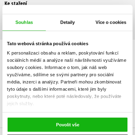
Ke stažení
Ukázka.pdf
PDF
Souhlas
Detaily
Více o cookies
Tato webová stránka používá cookies
K personalizaci obsahu a reklam, poskytování funkcí
HODNOCENÍ ČTENÁŘŮ
sociálních médií a analýze naší návštěvnosti využíváme
soubory cookies.
Informace o tom, jak náš web
V současné době nejsou vytvořena žádná uživatelská hodnocení.
využíváme, sdílíme se svými partnery pro sociální
média, inzerci a analýzy.
Partneři mohou zkombinovat
Vaše hodnocení
tyto údaje s dalšími informacemi, které jim byly
Uživatelskou recenzi mohou vkládat pouze registrovaní uživatelé
poskytnuty, nebo které poté následovaly, že používáte
jejich služby.
Přihlásit
Povolit vše