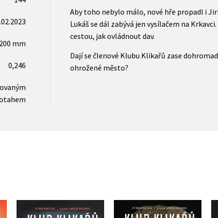
Aby toho nebylo málo, nové hře propadl i Jir
.02.2023
Lukáš se dál zabývá jen vysílačem na Krkavci. 
cestou, jak ovládnout dav.
x200 mm
Dají se členové Klubu Klikařů zase dohromad
0,246
ohrožené město?
novaným
otahem
Klub Klikařů - Zrádný
Klub Klikařů – Bitva v