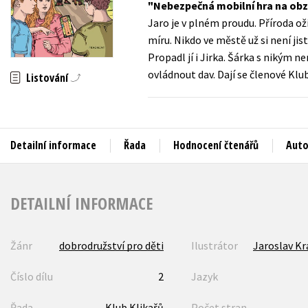
Nebezpečná mobilní hra na obzo
Auto - moto
Jaro je v plném proudu. Příroda o
Jazyky
Beletrie pro děti
míru. Nikdo ve městě už si není ji
Kalendáře
Propadl jí i Jirka. Šárka s nikým n
Beletrie pro dospělé
ovládnout dav. Dají se členové K
Listování
Kariéra a osobní rozvoj
Byznys a ekonomie
Komiks
Detailní informace
Řada
Hodnocení čtenářů
Auto
V
DETAILNÍ INFORMACE
Žánr
dobrodružství pro děti
Ilustrátor
Jaroslav Kr
Číslo dílu
2
Jazyk
Řada
Klub Klikařů
Počet stran