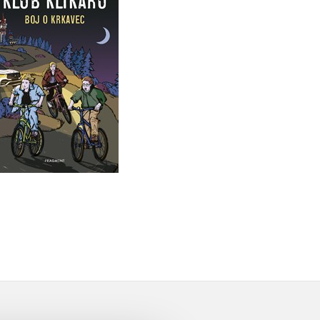
Krkavec
Vít Martin Matějka
Do košíku
239 Kč
299 Kč