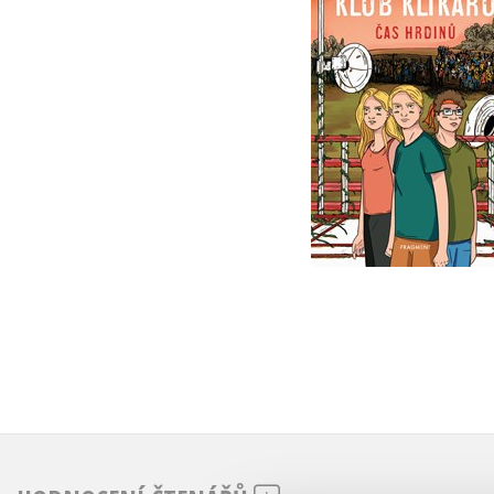
hrdinů
Vít Martin Matějka
Do košíku
239 Kč
299 Kč