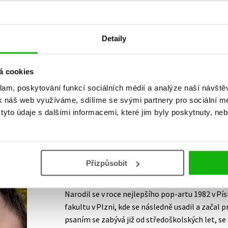
Vaše hodnocení
Detaily
Uživatelskou recenzi mohou vkládat pouze registrovaní uživat
Přihlásit
á cookies
klam, poskytování funkcí sociálních médií a analýze naší návšt
k náš web využíváme, sdílíme se svými partnery pro sociální méd
yto údaje s dalšími informacemi, které jim byly poskytnuty, neb
AUTOR KNIHY
Přizpůsobit
Vít Martin Matějka
Narodil se v roce nejlepšího pop-artu 1982 v Pí
fakultu v Plzni, kde se následně usadil a začal
psaním se zabývá již od středoškolských let, se