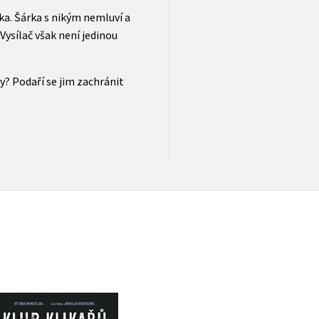
ka. Šárka s nikým nemluví a
Vysílač však není jedinou
y? Podaří se jim zachránit
Klub Klikařů - Boj o