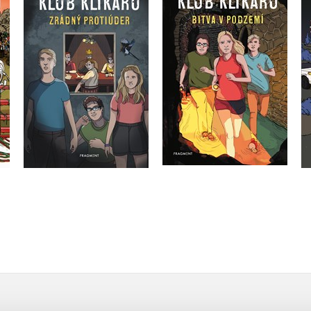
protiúder
podzemí
Vít Martin Matějka
Vít Martin Matějka
Do košíku
Do košíku
239 Kč
299 Kč
239 Kč
299 Kč