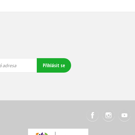
Přihlásit se
á adresa