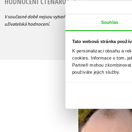
HODNOCENÍ ČTENÁŘŮ
V současné době nejsou vytvořena žádná
Souhlas
uživatelská hodnocení.
Tato webová stránka použív
K personalizaci obsahu a re
cookies.
Informace o tom, ja
Partneři mohou zkombinovat t
používáte jejich služby.