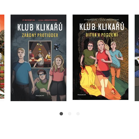
Klub Klikařů - Zrádný
Klub Klikařů – Bitva v
protiúder
podzemí
Vít Martin Matějka
Vít Martin Matějka
Do košíku
Do košíku
239 Kč
299 Kč
239 Kč
299 Kč