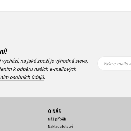
ní!
Vaše e-
Vaše e-
ě vychází, na jaké zboží je výhodná sleva,
mailová
mailová
Vaše e-mailov
adresa
adresa
ášením k odběru našich e-mailových
áním osobních údajů
.
O NÁS
Náš příběh
Nakladatelství