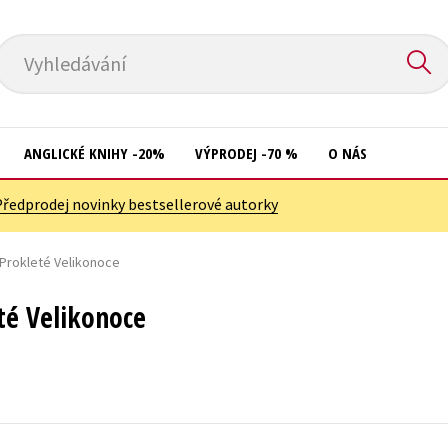
Vyhledávání
ANGLICKÉ KNIHY -20%
VÝPRODEJ -70 %
O NÁS
Předprodej novinky bestsellerové autorky
Přírodní vědy
Křížovky
Společnost, politika
- Prokleté Velikonoce
Kuchařky
Technika a věda
New Adult
eté Velikonoce
Učebnice
Ostatní
Umění a kultura
Počítače
Výchova a pedagogika
Poezie
Young adult