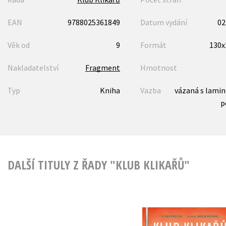
EAN
9788025361849
Datum vydání
02
Věk od
9
Formát
130
Nakladatelství
Fragment
Hmotnost
Typ
Kniha
Vazba
vázaná s lami
p
DALŠÍ TITULY Z ŘADY "KLUB KLIKAŘŮ"
Klub Klikařů - Čas