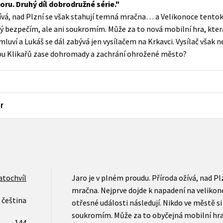
ru. Druhý díl dobrodružné série.
Populárně - naučná pro dospělé
žívá, nad Plzní se však stahují temná mračna… a Velikonoce tentok
Young adult (SK)
Populárně - naučné pro děti
stý bezpečím, ale ani soukromím. Může za to nová mobilní hra, kte
Zahraniční literatura
emluví a Lukáš se dál zabývá jen vysílačem na Krkavci. Vysílač však n
Předškoláci
lubu Klikařů zase dohromady a zachrání ohrožené město?
Zdraví a životní styl
Příroda a zahrada
r
šechny tituly
atochvíl
Jaro je v plném proudu. Příroda ožívá, nad Pl
mračna. Nejprve dojde k napadení na velikonoč
čeština
otřesné události následují. Nikdo ve městě si 
soukromím. Může za to obyčejná mobilní hra,
144