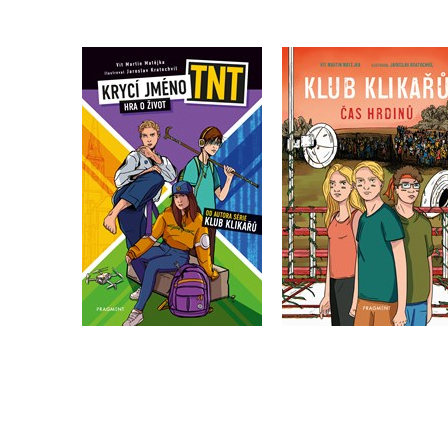
Krycí jméno TNT - Hra o
Klub Klikařů - Čas
život
hrdinů
Vít Martin Matějka
Vít Martin Matějka
Do košíku
Do košíku
239 Kč
239 Kč
299 Kč
299 Kč