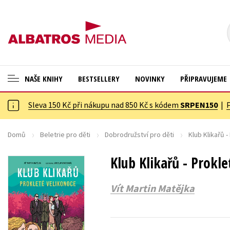
NAŠE KNIHY
BESTSELLERY
NOVINKY
PŘIPRAVUJEME
Sleva 150 Kč při nákupu nad 850 Kč s kódem
SRPEN150
|
ANGLICKÉ KNIHY -20 %
Cestování
VÝPRODEJ -70 %
Dárkové publikace
Domů
Beletrie pro děti
Dobrodružství pro děti
Klub Klikařů 
KNIHY S DÁRKEM
Dárkové zboží
Klub Klikařů - Prokl
ASTERIX S DÁRKEM
Digitální fotografie
Vít Martin Matějka
🎁DÁRKOVÉ PUBLIKACE
Esoterika a duchovní svět
✉️ DÁRKOVÉ POUKAZY
Historie a military
Hobby