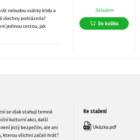
Skladem
rát nebudou svátky klidu a
rá všechny pobláznila?
Do košíku
ení jedinou cestou, jak
239
Kč
s DPH
Ke stažení
zní se však stahují temná
ní kulturní akci, další
Ukázka.pdf
není jistý bezpečím, ale ani
PDF
 kterou všichni začali hrát?