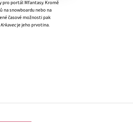
hy pro portál Mfantasy. Kromě
opců na snowboardu nebo na
zené časové možnosti pak
 Krkavec
je jeho prvotina.