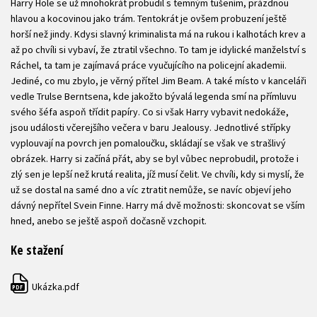
Harry Hole se už mnohokrát probudil s temným tušením, prázdnou
hlavou a kocovinou jako trám. Tentokrát je ovšem probuzení ještě
horší než jindy. Kdysi slavný kriminalista má na rukou i kalhotách krev a
až po chvíli si vybaví, že ztratil všechno. To tam je idylické manželství s
Ráchel, ta tam je zajímavá práce vyučujícího na policejní akademii.
Jediné, co mu zbylo, je věrný přítel Jim Beam. A také místo v kanceláři
vedle Trulse Berntsena, kde jakožto bývalá legenda smí na přímluvu
svého šéfa aspoň třídit papíry. Co si však Harry vybavit nedokáže,
jsou události včerejšího večera v baru Jealousy. Jednotlivé střípky
vyplouvají na povrch jen pomaloučku, skládají se však ve strašlivý
obrázek. Harry si začíná přát, aby se byl vůbec neprobudil, protože i
zlý sen je lepší než krutá realita, jíž musí čelit. Ve chvíli, kdy si myslí, že
už se dostal na samé dno a víc ztratit nemůže, se navíc objeví jeho
dávný nepřítel Svein Finne. Harry má dvě možnosti: skoncovat se vším
hned, anebo se ještě aspoň dočasně vzchopit.
Ke stažení
Ukázka.pdf
PDF