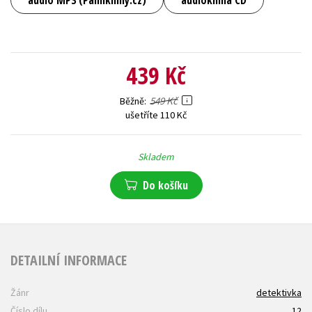
audio MP3 (Palmknihy.cz)
audiokniha CD
439 Kč
549 Kč
Běžně
ušetříte 110 Kč
Skladem
Do košíku
DETAILNÍ INFORMACE
Žánr
detektivka
Číslo dílu
12