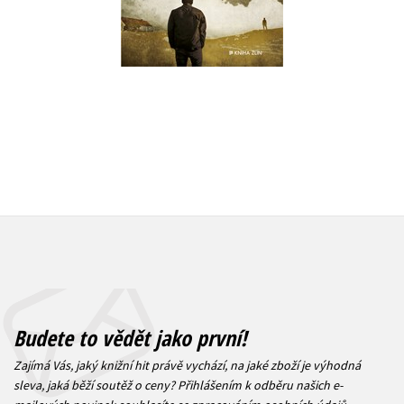
Do košík
439 Kč
549 Kč
439 Kč
5
Budete to vědět jako první!
Zajímá Vás, jaký knižní hit právě vychází, na jaké zboží je výhodná
sleva, jaká běží soutěž o ceny? Přihlášením k odběru našich e-