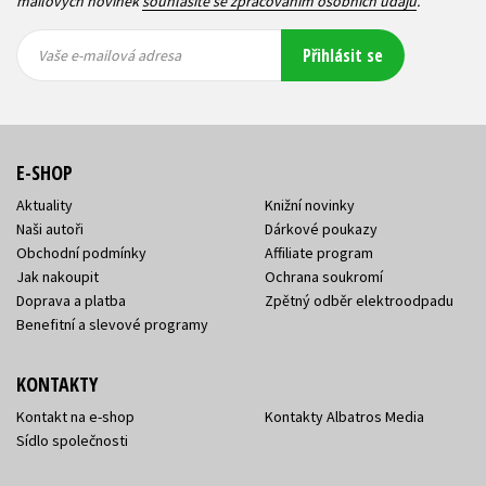
mailových novinek
souhlasíte se zpracováním osobních údajů
.
Vaše e-
Vaše e-
Přihlásit se
mailová
mailová
Vaše e-mailová adresa
adresa
adresa
E-SHOP
Aktuality
Knižní novinky
Naši autoři
Dárkové poukazy
Obchodní podmínky
Affiliate program
Jak nakoupit
Ochrana soukromí
Doprava a platba
Zpětný odběr elektroodpadu
Benefitní a slevové programy
KONTAKTY
Kontakt na e-shop
Kontakty Albatros Media
Sídlo společnosti