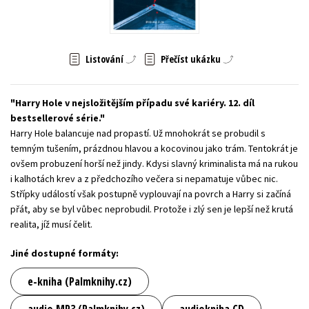
Young adult (SK)
Zahraniční literatura
Zdraví a životní styl
Všechny tituly
Listování
Přečíst ukázku
Harry Hole v nejsložitějším případu své kariéry. 12. díl
bestsellerové série.
Harry Hole balancuje nad propastí. Už mnohokrát se probudil s
temným tušením, prázdnou hlavou a kocovinou jako trám. Tentokrát je
ovšem probuzení horší než jindy. Kdysi slavný kriminalista má na rukou
i kalhotách krev a z předchozího večera si nepamatuje vůbec nic.
Střípky událostí však postupně vyplouvají na povrch a Harry si začíná
přát, aby se byl vůbec neprobudil. Protože i zlý sen je lepší než krutá
realita, jíž musí čelit.
Jiné dostupné formáty:
e-kniha (Palmknihy.cz)