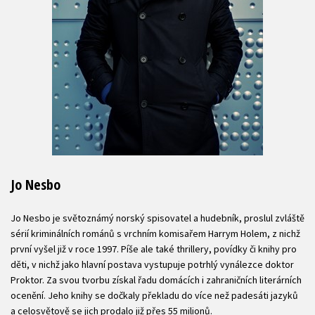
Jo Nesbo
Jo Nesbo je světoznámý norský spisovatel a hudebník, proslul zvláště
sérií kriminálních románů s vrchním komisařem Harrym Holem, z nichž
první vyšel již v roce 1997. Píše ale také thrillery, povídky či knihy pro
děti, v nichž jako hlavní postava vystupuje potrhlý vynálezce doktor
Proktor. Za svou tvorbu získal řadu domácích i zahraničních literárních
ocenění. Jeho knihy se dočkaly překladu do více než padesáti jazyků
a celosvětově se jich prodalo již přes 55 milionů.