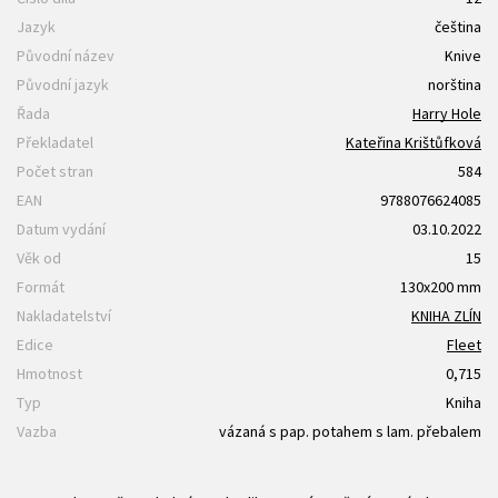
Jazyk
čeština
Původní název
Knive
Původní jazyk
norština
Řada
Harry Hole
Překladatel
Kateřina Krištůfková
Počet stran
584
EAN
9788076624085
Datum vydání
03.10.2022
Věk od
15
Formát
130x200 mm
Nakladatelství
KNIHA ZLÍN
Edice
Fleet
Hmotnost
0,715
Typ
Kniha
Vazba
vázaná s pap. potahem s lam. přebalem