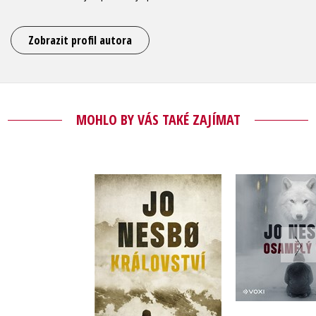
Zobrazit profil autora
MOHLO BY VÁS TAKÉ ZAJÍMAT
Osamělý
Království
(audiok
Jo Nesbo
Jo Ne
Do košíku