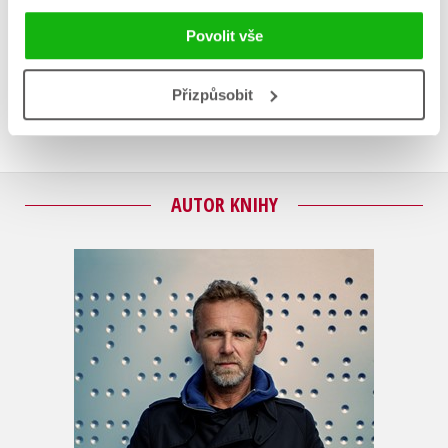
Vaše hodnocení
Povolit vše
Uživatelskou recenzi mohou vkládat pouze registrovaní uživatelé
Přizpůsobit
Přihlásit
AUTOR KNIHY