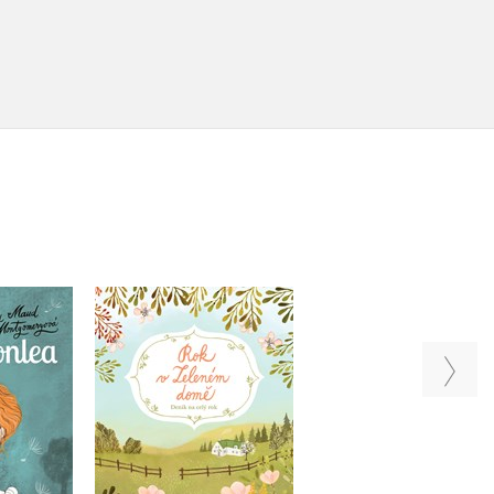
Anna ze Zelenéh
Rok v Zeleném domě
vonlea
domu
,
Kristýna Brunclíková
aud
Lucy Maud
Lucy Maud
ryová
Montgomeryová
Montgomeryová