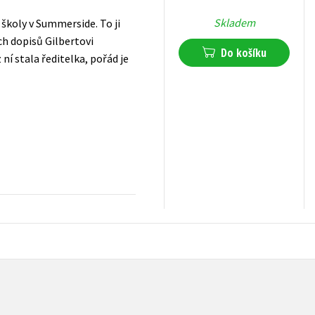
Skladem
 školy v Summerside. To ji
ch dopisů Gilbertovi
Do košíku
 ní stala ředitelka, pořád je
239
Kč
s DPH