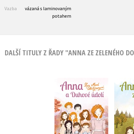
Vazba
vázaná s laminovaným
potahem
DALŠÍ TITULY Z ŘADY "ANNA ZE ZELENÉHO D
Ann
Anna a Duhové údolí
Lucy Maud
Mo
Montgomeryová