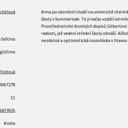
echtlová
Anna po skončení studií na univerzitě otevírá
školy v Summerside. To ji načas vzdálí od mi
Prostřednictvím Anniných dopisů Gilbertovi p
radosti, jež vedení střední školy obnáší. Ačkol
čeština
nezdolná a optimistická rusovláska s hlavou
gličtina
 Foitová
0067278
11
BATROS
Kniha