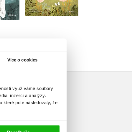
u
Do košíku
Do košíku
99 Kč
319 Kč
239 Kč
399 Kč
299 Kč
Více o cookies
ěvnosti využíváme soubory
ia, inzerci a analýzy.
o které poté následovaly, že
elé