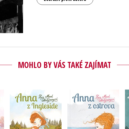
MOHLO BY VÁS TAKÉ ZAJÍMAT
Anna z Ingleside
í
Anna z ostrova
Lucy Maud
Lucy Maud
Montgomeryová
Montgomeryová