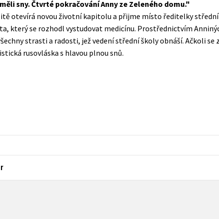
 měli sny. Čtvrté pokračování Anny ze Zeleného domu.
Populárně - naučná pro dospělé
itě otevírá novou životní kapitolu a přijme místo ředitelky střední
Young adult (SK)
Populárně - naučné pro děti
ta, který se rozhodl vystudovat medicínu. Prostřednictvím Anniný
Zahraniční literatura
echny strasti a radosti, jež vedení střední školy obnáší. Ačkoli se z
Předškoláci
stická rusovláska s hlavou plnou snů.
Zdraví a životní styl
Příroda a zahrada
šechny tituly
r