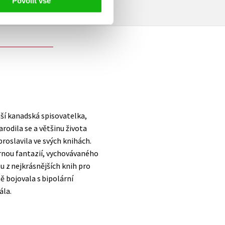
Povolit vše
ší kanadská spisovatelka,
rodila se a většinu života
proslavila ve svých knihách.
rnou fantazií, vychovávaného
u z nejkrásnějších knih pro
ě bojovala s bipolární
ála.