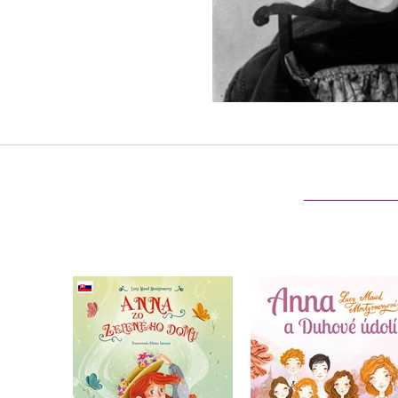
Detská klasika: Anna
zo Zeleného domu
Anna a Duhové údol
(slovensky)
Lucy Maud
Lucy Maud
Montgomeryová
Montgomeryová