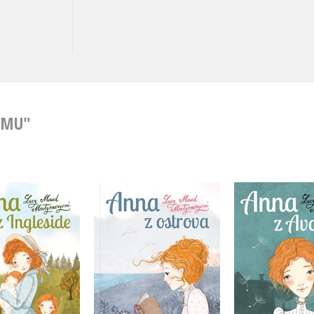
OMU"
a z Ingleside
Anna z ostrova
Anna z A
Lucy Maud
Lucy Maud
Lucy M
ntgomeryová
Montgomeryová
Montgome