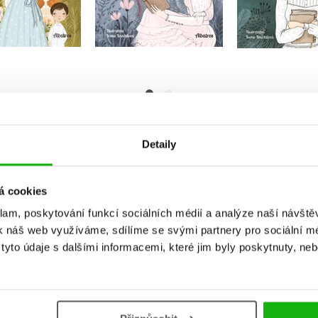
Do košíku
Do košík
Do košíku
239 Kč
239 Kč
299 Kč
2
39 Kč
299 Kč
Detaily
á cookies
klam, poskytování funkcí sociálních médií a analýze naší návšt
k náš web využíváme, sdílíme se svými partnery pro sociální méd
yto údaje s dalšími informacemi, které jim byly poskytnuty, neb
Vaše hodnocení
Uživatelskou recenzi mohou vkládat pouze registrovaní uživat
Přihlásit