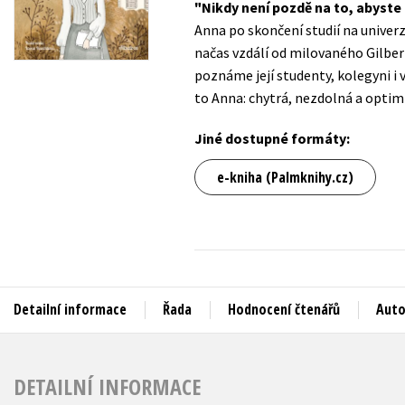
Nikdy není pozdě na to, abyste
Auto - moto
Anna po skončení studií na univerz
Jazyky
Beletrie pro děti
načas vzdálí od milovaného Gilber
Kalendáře
poznáme její studenty, kolegyni i vš
Beletrie pro dospělé
to Anna: chytrá, nezdolná a optimi
Kariéra a osobní rozvoj
Byznys a ekonomie
Komiks
Jiné dostupné formáty:
e-kniha (Palmknihy.cz)
V
Detailní informace
Řada
Hodnocení čtenářů
Auto
DETAILNÍ INFORMACE