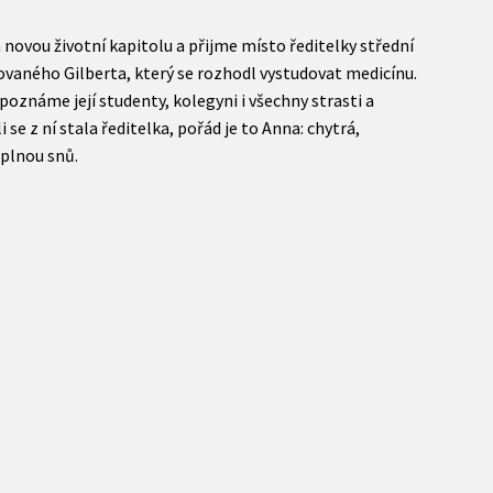
 novou životní kapitolu a přijme místo ředitelky střední
lovaného Gilberta, který se rozhodl vystudovat medicínu.
oznáme její studenty, kolegyni i všechny strasti a
i se z ní stala ředitelka, pořád je to Anna: chytrá,
 plnou snů.