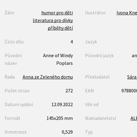
Žánr
humor pro děti
Ilustrátor
Ivona Kn
literatura pro dívky
příběhy dětí
Číslo dílu
4
Jazyk
Původní
Anne of Windy
Původní jazyk
an
název
Poplars
Řada
Anna ze Zeleného domu
Překladatel
Sára
Počet stran
272
EAN
978800
Datum vydání
12.09.2022
Věk od
Formát
145x205 mm
Nakladatelství
AL
Hmotnost
0,529
Typ