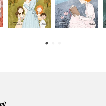
Do košíku
Do košíku
239 Kč
299 Kč
239 Kč
299 Kč
ní!