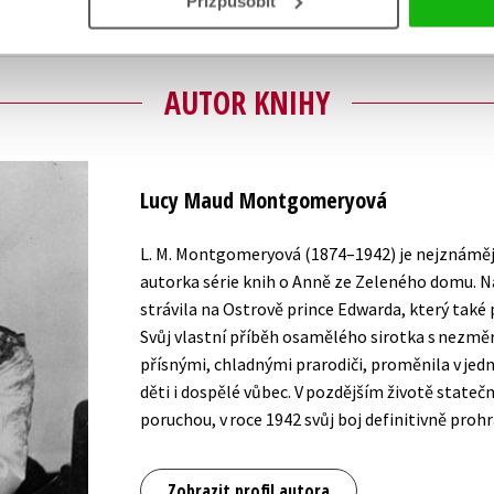
Přizpůsobit
AUTOR KNIHY
Lucy Maud Montgomeryová
L. M. Montgomeryová (1874–1942) je nejznáměj
autorka série knih o Anně ze Zeleného domu. Na
strávila na Ostrově prince Edwarda, který také 
Svůj vlastní příběh osamělého sirotka s nezmě
přísnými, chladnými prarodiči, proměnila v jedn
děti i dospělé vůbec. V pozdějším životě statečn
poruchou, v roce 1942 svůj boj definitivně prohr
Zobrazit profil autora