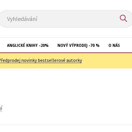
Vyhledávání
ANGLICKÉ KNIHY -20%
NOVÝ VÝPRODEJ -70 %
O NÁS
Předprodej novinky bestsellerové autorky
Přírodní vědy
Křížovky
Společnost, politika
Kuchařky
Technika a věda
New Adult
Učebnice
Ostatní
á
Umění a kultura
Počítače
Výchova a pedagogika
Poezie
Young adult