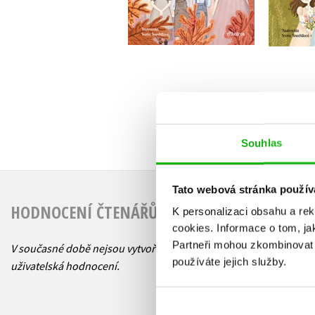
Do košíku
239 Kč
299 Kč
2
Souhlas
Tato webová stránka použív
HODNOCENÍ ČTENÁŘŮ
K personalizaci obsahu a re
cookies.
Informace o tom, ja
Partneři mohou zkombinovat t
V současné době nejsou vytvořena žádná
používáte jejich služby.
uživatelská hodnocení.