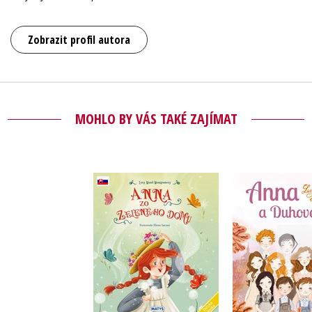
Zobrazit profil autora
MOHLO BY VÁS TAKÉ ZAJÍMAT
Detská klasika: Anna
zo Zeleného domu
Anna a Duho
(slovensky)
Lucy M
Lucy Maud
Montgome
Montgomeryová