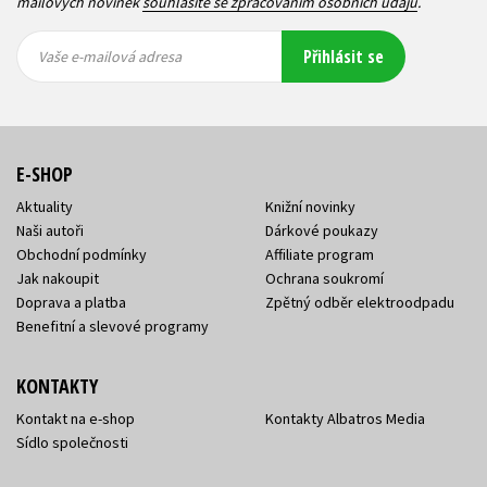
mailových novinek
souhlasíte se zpracováním osobních údajů
.
Vaše e-
Vaše e-
Přihlásit se
mailová
mailová
Vaše e-mailová adresa
adresa
adresa
E-SHOP
Aktuality
Knižní novinky
Naši autoři
Dárkové poukazy
Obchodní podmínky
Affiliate program
Jak nakoupit
Ochrana soukromí
Doprava a platba
Zpětný odběr elektroodpadu
Benefitní a slevové programy
KONTAKTY
Kontakt na e-shop
Kontakty Albatros Media
Sídlo společnosti