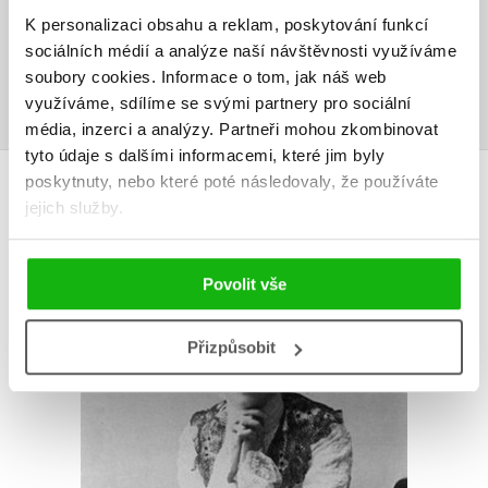
K personalizaci obsahu a reklam, poskytování funkcí
Uživatelskou recenzi mohou vkládat pouze registrovaní uživatelé
sociálních médií a analýze naší návštěvnosti využíváme
soubory cookies.
Informace o tom, jak náš web
Přihlásit
využíváme, sdílíme se svými partnery pro sociální
média, inzerci a analýzy.
Partneři mohou zkombinovat
tyto údaje s dalšími informacemi, které jim byly
AUTOR KNIHY
poskytnuty, nebo které poté následovaly, že používáte
jejich služby.
Povolit vše
Přizpůsobit