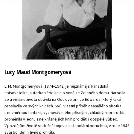
Lucy Maud Montgomeryová
L. M. Montgomeryová (1874–1942) je nejznámější kanadská
spisovatelka, autorka série knih o Anně ze Zeleného domu. Narodila
se a většinu života strávila na Ostrově prince Edwarda, který také
proslavila ve svých knihách. Svůj vlastní příběh osamělého sirotka
s nezměrnou fantazií, vychovávaného přísnými, chladnými prarodiči,
proměnila v jednu z nejkrásnějších knih pro děti i dospělé vůbec.
V pozdějším životě statečně bojovala s bipolární poruchou, v roce 1942
svůj boj definitivně prohrála.