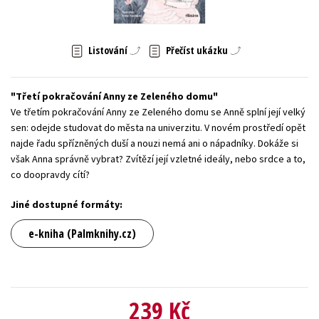
Young adult (SK)
Zahraniční literatura
Zdraví a životní styl
Listování
Přečíst ukázku
Všechny tituly
Třetí pokračování Anny ze Zeleného domu
Ve třetím pokračování Anny ze Zeleného domu se Anně splní její velký
sen: odejde studovat do města na univerzitu. V novém prostředí opět
najde řadu spřízněných duší a nouzi nemá ani o nápadníky. Dokáže si
však Anna správně vybrat? Zvítězí její vzletné ideály, nebo srdce a to,
co doopravdy cítí?
Jiné dostupné formáty:
e-kniha (Palmknihy.cz)
239 Kč