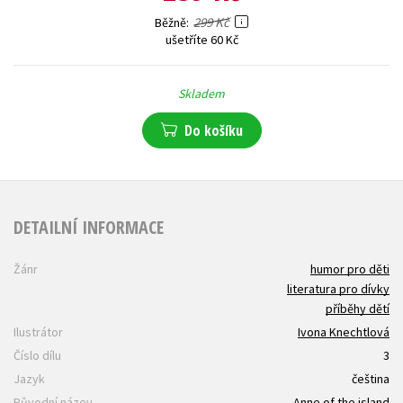
299 Kč
Běžně
ušetříte 60 Kč
Skladem
Do košíku
DETAILNÍ INFORMACE
Žánr
humor pro děti
literatura pro dívky
příběhy dětí
Ilustrátor
Ivona Knechtlová
Číslo dílu
3
Jazyk
čeština
Původní název
Anne of the island