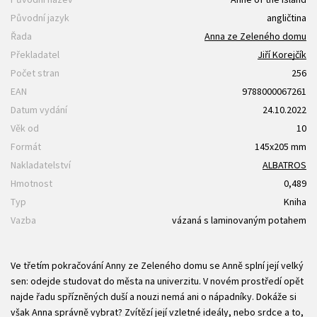
Původní jazyk
angličtina
Řada
Anna ze Zeleného domu
Překladatel
Jiří Korejčík
Počet stran
256
EAN
9788000067261
Datum vydání
24.10.2022
Věk od
10
Formát
145x205 mm
Nakladatelství
ALBATROS
Hmotnost
0,489
Typ
Kniha
Vazba
vázaná s laminovaným potahem
Ve třetím pokračování Anny ze Zeleného domu se Anně splní její velký
sen: odejde studovat do města na univerzitu. V novém prostředí opět
najde řadu spřízněných duší a nouzi nemá ani o nápadníky. Dokáže si
však Anna správně vybrat? Zvítězí její vzletné ideály, nebo srdce a to,