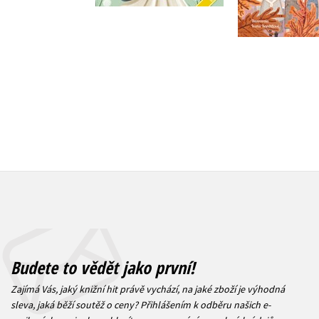
Do košík
Do košíku
239 Kč
2
239 Kč
299 Kč
Budete to vědět jako první!
Zajímá Vás, jaký knižní hit právě vychází, na jaké zboží je výhodná
sleva, jaká běží soutěž o ceny? Přihlášením k odběru našich e-