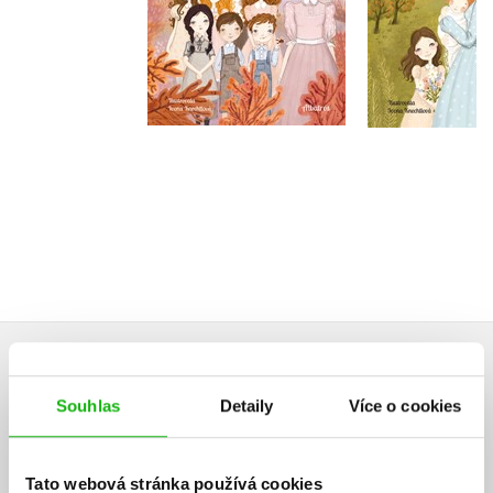
Do košíku
Do košík
239 Kč
299 Kč
239 Kč
2
HODNOCENÍ ČTENÁŘŮ
Souhlas
Detaily
Více o cookies
V současné době nejsou vytvořena žádná uživatelská hodnocení.
Tato webová stránka používá cookies
Vaše hodnocení