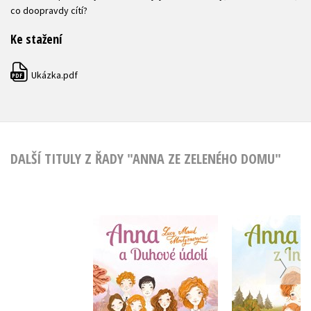
co doopravdy cítí?
Ke stažení
Ukázka.pdf
PDF
DALŠÍ TITULY Z ŘADY "ANNA ZE ZELENÉHO DOMU"
Anna z In
Anna a Duhové údolí
Lucy M
Lucy Maud
Montgome
Montgomeryová