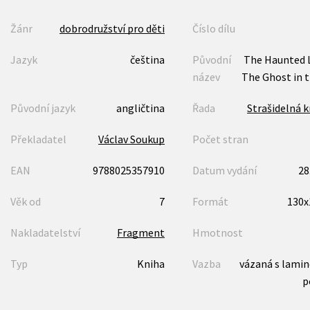
Žánr
dobrodružství pro děti
Číslo dílu
Jazyk
čeština
Původní
The Haunted L
název
The Ghost in t
Původní jazyk
angličtina
Řada
Strašidelná 
Překladatel
Václav Soukup
Počet stran
EAN
9788025357910
Datum vydání
28
Věk od
7
Formát
130
Nakladatelství
Fragment
Hmotnost
Typ
Kniha
Vazba
vázaná s lami
p