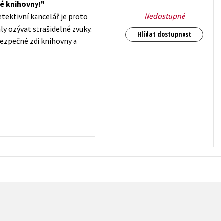
né knihovny!
Nedostupné
etektivní kancelář je proto
ly ozývat strašidelné zvuky.
Hlídat dostupnost
bezpečné zdi knihovny a
159
Kč
s DPH