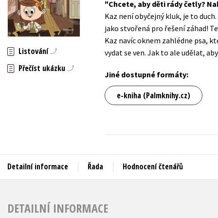
Chcete, aby děti rády četly? Na
Auto - moto
Kaz není obyčejný kluk, je to duch.
Jazyky
Beletrie pro děti
jako stvořená pro řešení záhad! Te
Kalendáře
Kaz navíc oknem zahlédne psa, kte
Beletrie pro dospělé
Listování
vydat se ven. Jak to ale udělat, ab
Kariéra a osobní rozvoj
Byznys a ekonomie
Přečíst ukázku
Komiks
Jiné dostupné formáty:
e-kniha (Palmknihy.cz)
V
Detailní informace
Řada
Hodnocení čtenářů
DETAILNÍ INFORMACE