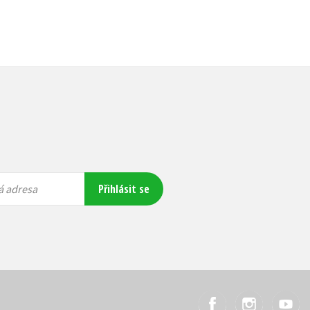
Přihlásit se
á adresa