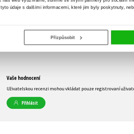
k náš web využíváme, sdílíme se svými partnery pro sociální méd
yto údaje s dalšími informacemi, které jim byly poskytnuty, neb
Přizpůsobit
Vaše hodnocení
Uživatelskou recenzi mohou vkládat pouze registrovaní uživat
Přihlásit