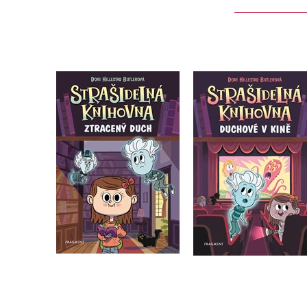
Strašidelná knihovna -
Strašidelná knihovna
Ztracený duch
Duchové v kině
Dori Hillestad Butlerová
Dori Hillestad Butlero
Do košíku
Do košíku
199 Kč
183 Kč
249 Kč
229 Kč