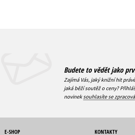
Budete to vědět jako prv
Zajímá Vás, jaký knižní hit práv
jaká běží soutěž o ceny? Přihl
novinek
souhlasíte se zpracov
E-SHOP
KONTAKTY