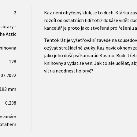
2
Kaz není obyčejný kluk, je to duch. Klárka za
rozdíl od ostatních lidí totiž dokáže vidět duc
ibrary -
kancelář je proto jako stvořená pro řešení z
he Attic
Tentokrát je vyšetřování zavede na sousedovi
knihovna
ozývat strašidelné zvuky. Kaz navíc oknem z
jako jeho duší psí kamarád Kosmo. Bude třeb
128
knihovny a vydat se ven. Jak to ale udělat, 
vítr a neodnesl ho pryč?
.07.2022
x193 mm
0,238
novaným
otahem