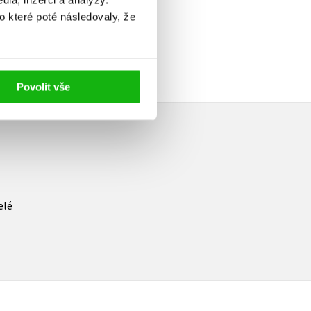
ia, inzerci a analýzy.
o které poté následovaly, že
Povolit vše
elé