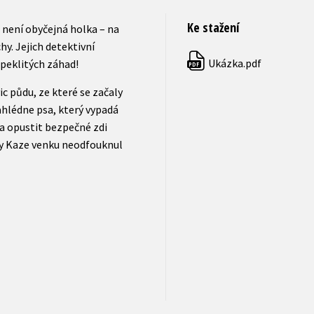
Ke stažení
s není obyčejná holka – na
hy. Jejich detektivní
Ukázka.pdf
apeklitých záhad!
PDF
c půdu, ze které se začaly
ahlédne psa, který vypadá
a opustit bezpečné zdi
aby Kaze venku neodfouknul