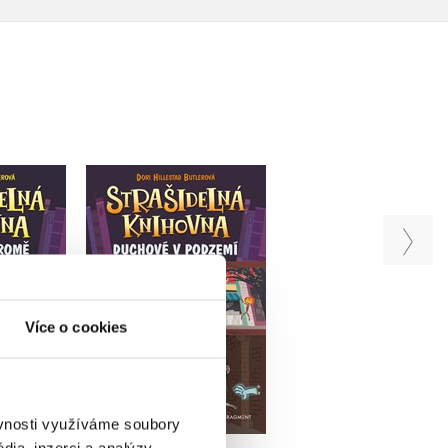
knihovna -
Strašidelná knihovna -
Strašidelná knihovn
stromě
Duchové v podzemí
Duchové v kině
 Butlerová
Dori Hillestad Butlerová
Dori Hillestad Butler
Více o cookies
u
Do košíku
Do košíku
215 Kč
159 Kč
29 Kč
269 Kč
199 Kč
ěvnosti využíváme soubory