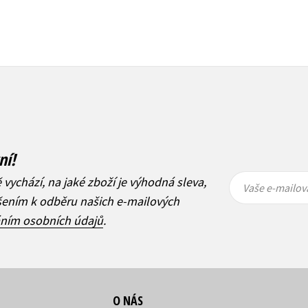
ní!
Vaše e-
Vaše e-
ě vychází, na jaké zboží je výhodná sleva,
mailová
mailová
Vaše e-mailov
adresa
adresa
ášením k odběru našich e-mailových
áním osobních údajů
.
O NÁS