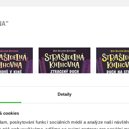
NA"
delná knihovna -
Strašidelná knihovna -
Strašidelná 
chové v kině
Ztracený duch
Duch na 
illestad Butlerová
Dori Hillestad Butlerová
Dori Hillestad
Detaily
Do košíku
Do košíku
Do košík
á cookies
83 Kč
183 Kč
183 Kč
229 Kč
229 Kč
2
klam, poskytování funkcí sociálních médií a analýze naší návšt