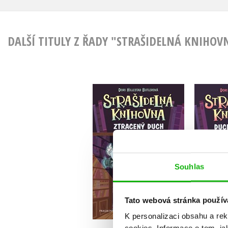
DALŠÍ TITULY Z ŘADY "STRAŠIDELNÁ KNIHOV
Strašidelná knihovna -
Straši
Ztracený duch
Du
Dori Hillestad Butlerová
Dori H
Souhlas
Do košíku
Tato webová stránka použív
199 Kč
1
249 Kč
K personalizaci obsahu a re