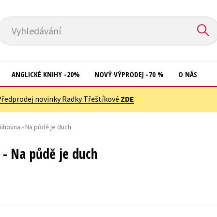
Vyhledávání
ANGLICKÉ KNIHY -20%
NOVÝ VÝPRODEJ -70 %
O NÁS
Předprodej novinky Radky Třeštíkové
ZDE
Přírodní vědy
Křížovky
Společnost, politika
nihovna - Na půdě je duch
Kuchařky
Technika a věda
New Adult
 - Na půdě je duch
Učebnice
Ostatní
Umění a kultura
Počítače
Výchova a pedagogika
Poezie
Young adult