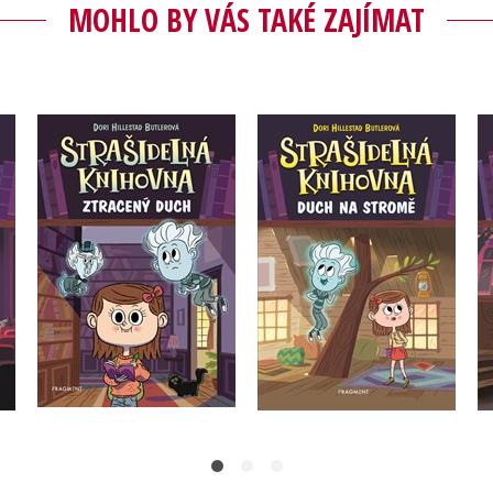
MOHLO BY VÁS TAKÉ ZAJÍMAT
 -
Strašidelná knihovna -
Strašidelná knihovna -
Ztracený duch
Duch na stromě
vá
Dori Hillestad Butlerová
Dori Hillestad Butlerová
Do košíku
Do košíku
183 Kč
183 Kč
229 Kč
229 Kč