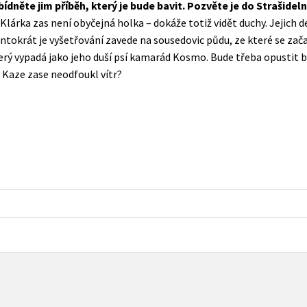
bídněte jim příběh, který je bude bavit. Pozvěte je do Strašidel
Populárně - naučná pro dospělé
 Klárka zas není obyčejná holka – dokáže totiž vidět duchy. Jejich d
Young adult (SK)
Populárně - naučné pro děti
ntokrát je vyšetřování zavede na sousedovic půdu, ze které se zača
Zahraniční literatura
rý vypadá jako jeho duší psí kamarád Kosmo. Bude třeba opustit 
Předškoláci
y Kaze zase neodfoukl vítr?
Zdraví a životní styl
Příroda a zahrada
šechny tituly