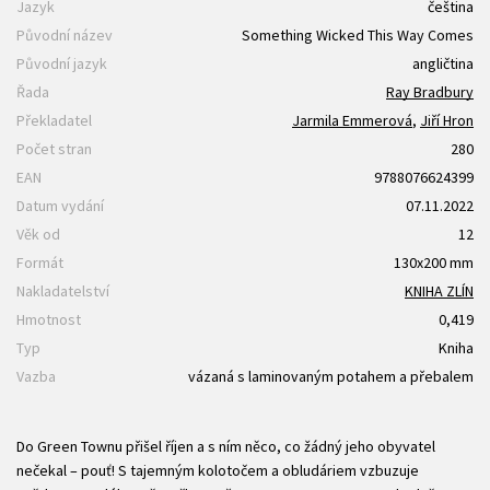
Jazyk
čeština
Původní název
Something Wicked This Way Comes
Původní jazyk
angličtina
Řada
Ray Bradbury
Překladatel
Jarmila Emmerová
,
Jiří Hron
Počet stran
280
EAN
9788076624399
Datum vydání
07.11.2022
Věk od
12
Formát
130x200 mm
Nakladatelství
KNIHA ZLÍN
Hmotnost
0,419
Typ
Kniha
Vazba
vázaná s laminovaným potahem a přebalem
Do Green Townu přišel říjen a s ním něco, co žádný jeho obyvatel
nečekal – pouť! S tajemným kolotočem a obludáriem vzbuzuje