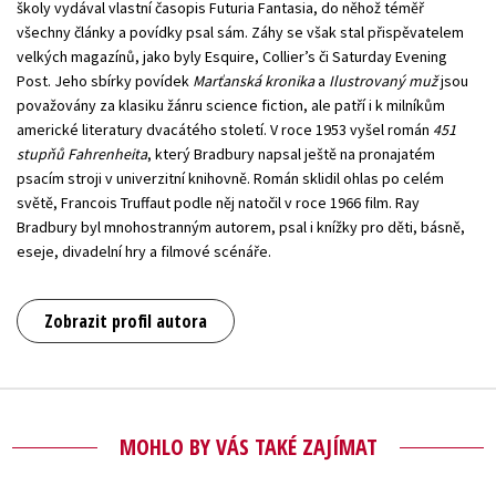
školy vydával vlastní časopis Futuria Fantasia, do něhož téměř
všechny články a povídky psal sám. Záhy se však stal přispěvatelem
velkých magazínů, jako byly Esquire, Collier’s či Saturday Evening
Post. Jeho sbírky povídek
Marťanská kronika
a
Ilustrovaný muž
jsou
považovány za klasiku žánru science fiction, ale patří i k milníkům
americké literatury dvacátého století. V roce 1953 vyšel román
451
stupňů Fahrenheita
, který Bradbury napsal ještě na pronajatém
psacím stroji v univerzitní knihovně. Román sklidil ohlas po celém
světě, Francois Truffaut podle něj natočil v roce 1966 film. Ray
Bradbury byl mnohostranným autorem, psal i knížky pro děti, básně,
eseje, divadelní hry a filmové scénáře.
Zobrazit profil autora
MOHLO BY VÁS TAKÉ ZAJÍMAT