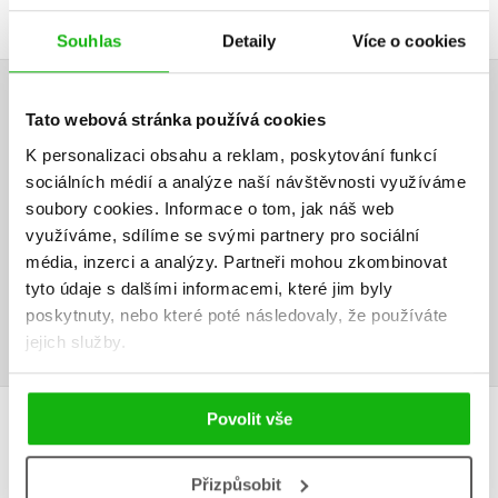
Souhlas
Detaily
Více o cookies
HODNOCENÍ ČTENÁŘŮ
Tato webová stránka používá cookies
K personalizaci obsahu a reklam, poskytování funkcí
V současné době nejsou vytvořena žádná uživatelská hodnocení.
sociálních médií a analýze naší návštěvnosti využíváme
soubory cookies.
Informace o tom, jak náš web
Vaše hodnocení
využíváme, sdílíme se svými partnery pro sociální
média, inzerci a analýzy.
Partneři mohou zkombinovat
Uživatelskou recenzi mohou vkládat pouze registrovaní uživatelé
tyto údaje s dalšími informacemi, které jim byly
poskytnuty, nebo které poté následovaly, že používáte
Přihlásit
jejich služby.
AUTOR KNIHY
Povolit vše
Přizpůsobit