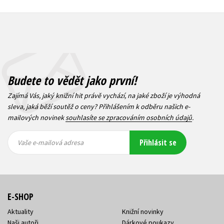
Budete to vědět jako první!
Zajímá Vás, jaký knižní hit právě vychází, na jaké zboží je výhodná
sleva, jaká běží soutěž o ceny? Přihlášením k odběru našich e-
mailových novinek
souhlasíte se zpracováním osobních údajů
.
Vaše e-
Vaše e-
Přihlásit se
mailová
mailová
Vaše e-mailová adresa
adresa
adresa
E-SHOP
Aktuality
Knižní novinky
Naši autoři
Dárkové poukazy