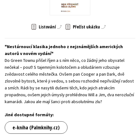
Young adult (SK)
Zahraniční literatura
Zdraví a životní styl
Všechny tituly
Listování
Přečíst ukázku
Nestárnoucí klasika jednoho z nejznámějších amerických
autorů v novém vydání
Do Green Townu přišel říjen a s ním něco, co žádný jeho obyvatel
nečekal – pouť! S tajemným kolotočem a obludáriem vzbuzuje
zvědavost celého městečka. Ovšem pan Cooger a pan Dark, dvě
zlovolné bytosti, které ji vedou, s sebou rozhodně nepřivážejí radost
a smích. Rádi by se nasytili dušemi těch, kdo jejich atrakcím
propadnou, ovšem jejich úmysly prohlédnou Will a Jim, dva nerozluční
kamarádi. Jakou ale mají šanci proti absolutnímu zlu?
Jiné dostupné formáty:
e-kniha (Palmknihy.cz)