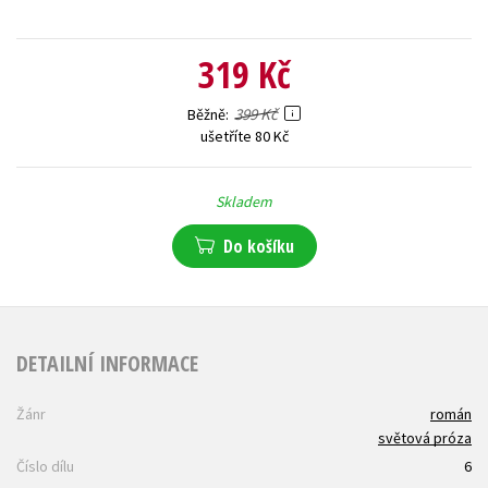
319 Kč
399 Kč
Běžně
ušetříte 80 Kč
Skladem
Do košíku
DETAILNÍ INFORMACE
Žánr
román
světová próza
Číslo dílu
6