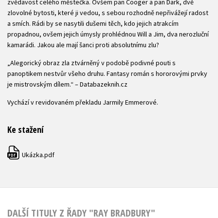
zvědavost celého městečka. Ovšem pan Cooger a pan Dark, dvě
zlovolné bytosti, které ji vedou, s sebou rozhodně nepřivážejí radost
a smích. Rádi by se nasytili dušemi těch, kdo jejich atrakcím
propadnou, ovšem jejich úmysly prohlédnou Will a Jim, dva nerozluční
kamarádi. Jakou ale mají šanci proti absolutnímu zlu?
„Alegorický obraz zla ztvárněný v podobě podivné pouti s
panoptikem nestvůr všeho druhu. Fantasy román s hororovými prvky
je mistrovským dílem.“ – Databazeknih.cz
Vychází v revidovaném překladu Jarmily Emmerové.
Ke stažení
Ukázka.pdf
PDF
DALŠÍ TITULY Z ŘADY "RAY BRADBURY"