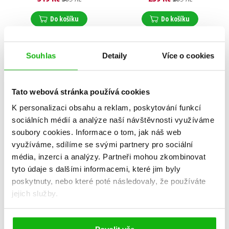
Do košíku
Do košíku
Souhlas
Detaily
Více o cookies
Tato webová stránka používá cookies
K personalizaci obsahu a reklam, poskytování funkcí
sociálních médií a analýze naší návštěvnosti využíváme
soubory cookies.
Informace o tom, jak náš web
využíváme, sdílíme se svými partnery pro sociální
média, inzerci a analýzy.
Partneři mohou zkombinovat
tyto údaje s dalšími informacemi, které jim byly
poskytnuty, nebo které poté následovaly, že používáte
jejich služby.
451 stupňů Fahrenheita
Marťanská kronika
(audiokniha)
Ray Bradbury
Ray Bradbury
279 Kč
349 Kč