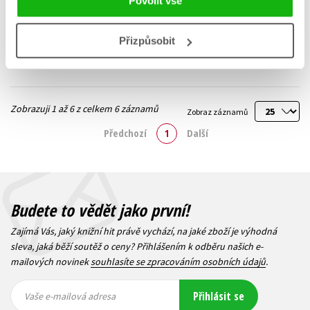
Povolit vše
239 Kč
299 Kč
Do košíku
Do košíku
Přizpůsobit
Zobrazuji 1 až 6 z celkem 6 záznamů
Zobraz záznamů
Předchozí
1
Další
Budete to vědět jako první!
Zajímá Vás, jaký knižní hit právě vychází, na jaké zboží je výhodná
sleva, jaká běží soutěž o ceny? Přihlášením k odběru našich e-
mailových novinek
souhlasíte se zpracováním osobních údajů
.
Vaše e-
Vaše e-
Přihlásit se
mailová
mailová
Vaše e-mailová adresa
adresa
adresa