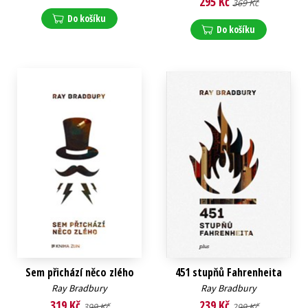
295 Kč
369 Kč
Do košíku
Do košíku
Sem přichází něco zlého
451 stupňů Fahrenheita
Ray Bradbury
Ray Bradbury
319 Kč
239 Kč
399 Kč
299 Kč