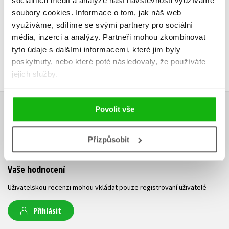
sociálních médií a analýze naší návštěvnosti využíváme
soubory cookies.
Informace o tom, jak náš web
využíváme, sdílíme se svými partnery pro sociální
média, inzerci a analýzy.
Partneři mohou zkombinovat
tyto údaje s dalšími informacemi, které jim byly
poskytnuty, nebo které poté následovaly, že používáte
jejich služby.
Povolit vše
HODNOCENÍ ČTENÁŘŮ
Přizpůsobit
V současné době nejsou vytvořena žádná uživatelská hodnocení.
Vaše hodnocení
Uživatelskou recenzi mohou vkládat pouze registrovaní uživatelé
Přihlásit