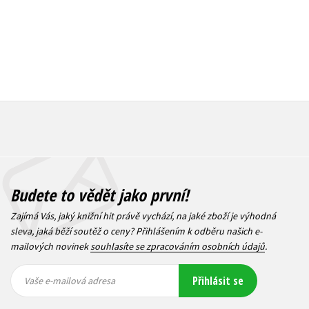
Budete to vědět jako první!
Zajímá Vás, jaký knižní hit právě vychází, na jaké zboží je výhodná
sleva, jaká běží soutěž o ceny? Přihlášením k odběru našich e-
mailových novinek
souhlasíte se zpracováním osobních údajů
.
Vaše e-
Vaše e-
Přihlásit se
mailová
mailová
Vaše e-mailová adresa
adresa
adresa