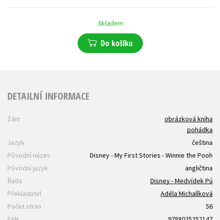
Skladem
Do košíku
DETAILNÍ INFORMACE
Žánr
obrázková kniha
pohádka
Jazyk
čeština
Původní název
Disney - My First Stories - Winnie the Pooh
Původní jazyk
angličtina
Řada
Disney - Medvídek Pú
Překladatel
Adéla Michalíková
Počet stran
56
EAN
9788025252147