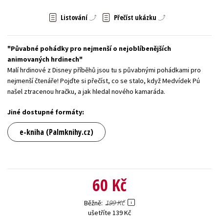
Young adult (SK)
Zahraniční literatura
Zdraví a životní styl
Listování
Přečíst ukázku
Všechny tituly
Půvabné pohádky pro nejmenší o nejoblíbenějších
animovaných hrdinech
Malí hrdinové z Disney příběhů jsou tu s půvabnými pohádkami pro
nejmenší čtenáře! Pojďte si přečíst, co se stalo, když Medvídek Pú
našel ztracenou hračku, a jak hledal nového kamaráda.
Jiné dostupné formáty:
e-kniha (Palmknihy.cz)
60 Kč
199 Kč
Běžně
ušetříte 139 Kč