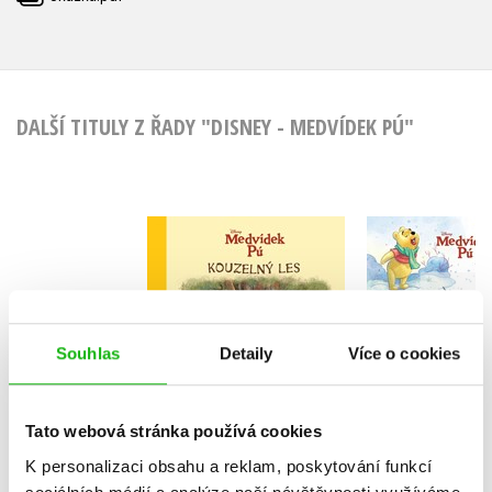
DALŠÍ TITULY Z ŘADY "DISNEY - MEDVÍDEK PÚ"
Medvídek
Medvídek Pú -
Pohádk
Kouzelný les
Stokorcové
Kolektiv
Kolekt
Souhlas
Detaily
Více o cookies
Tato webová stránka používá cookies
Do košíku
Do košík
K personalizaci obsahu a reklam, poskytování funkcí
263 Kč
329 Kč
295 Kč
3