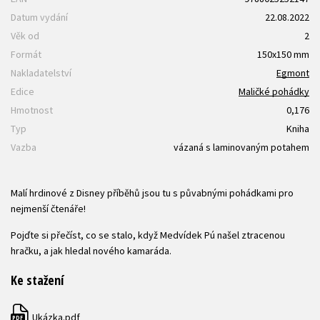
Datum vydání
22.08.2022
Věk od
2
Formát
150x150 mm
Nakladatelství
Egmont
Edice
Maličké pohádky
Hmotnost
0,176
Typ
Kniha
Vazba
vázaná s laminovaným potahem
Malí hrdinové z Disney příběhů jsou tu s půvabnými pohádkami pro
nejmenší čtenáře!
Pojďte si přečíst, co se stalo, když Medvídek Pú našel ztracenou
hračku, a jak hledal nového kamaráda.
Ke stažení
Ukázka.pdf
PDF