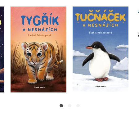
Tučňáček v nesnázích
h
Tygřík v nesnázích
Rachel Delahayeová
Rachel Delahayeová
Do košíku
Do košíku
239 Kč
299 Kč
199 Kč
249 Kč