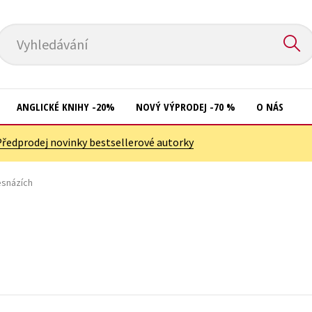
Vyhledávání
ANGLICKÉ KNIHY -20%
NOVÝ VÝPRODEJ -70 %
O NÁS
Předprodej novinky bestsellerové autorky
Přírodní vědy
Křížovky
Společnost, politika
esnázích
Kuchařky
Technika a věda
New Adult
Učebnice
Ostatní
Umění a kultura
Počítače
Výchova a pedagogika
Poezie
Young adult