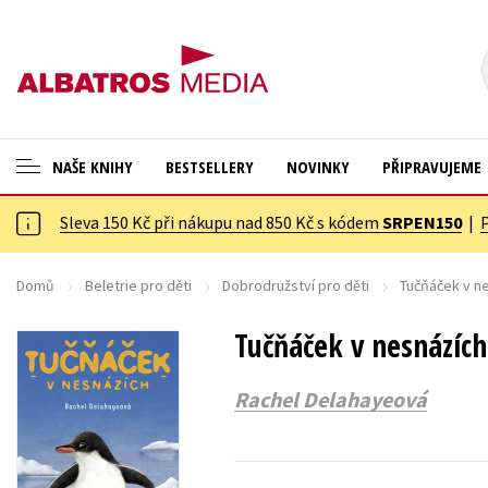
NAŠE KNIHY
BESTSELLERY
NOVINKY
PŘIPRAVUJEME
Sleva 150 Kč při nákupu nad 850 Kč s kódem
SRPEN150
|
ANGLICKÉ KNIHY -20 %
Cestování
NOVÝ VÝPRODEJ -70 %
Dárkové publikace
Domů
Beletrie pro děti
Dobrodružství pro děti
Tučňáček v n
KNIHY S DÁRKEM
Dárkové zboží
Tučňáček v nesnázích
ASTERIX S DÁRKEM
Digitální fotografie
Rachel Delahayeová
🎁DÁRKOVÉ PUBLIKACE
Esoterika a duchovní svět
✉️ DÁRKOVÉ POUKAZY
Historie a military
Hobby