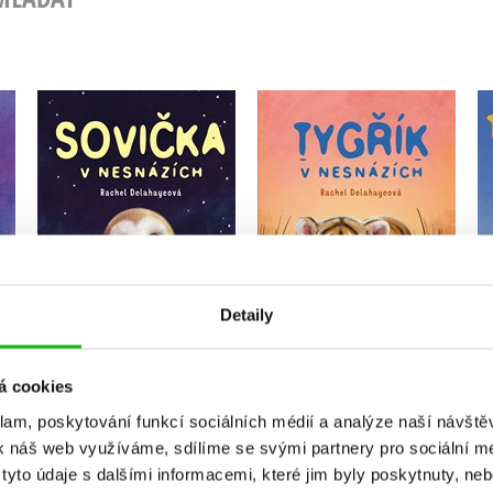
Sovička v nesnázích
Tygřík v nesnázích
Rachel Delahayeová
Rachel Delahayeová
Do košíku
Do košíku
Detaily
239 Kč
239 Kč
299 Kč
299 Kč
á cookies
klam, poskytování funkcí sociálních médií a analýze naší návšt
k náš web využíváme, sdílíme se svými partnery pro sociální méd
yto údaje s dalšími informacemi, které jim byly poskytnuty, neb