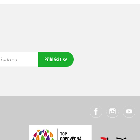
Přihlásit se
á adresa