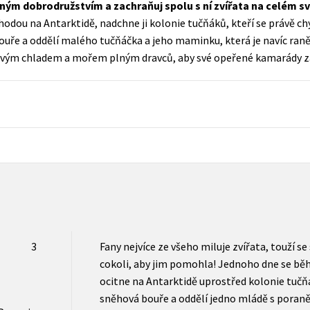
asným dobrodružstvím a zachraňuj spolu s ní zvířata na celém sv
Populárně - naučná pro dospělé
odou na Antarktidě, nadchne ji kolonie tučňáků, kteří se právě chy
Young adult (SK)
Populárně - naučné pro děti
uře a oddělí malého tučňáčka a jeho maminku, která je navíc raně
Zahraniční literatura
zivým chladem a mořem plným dravců, aby své opeřené kamarády z
Předškoláci
Zdraví a životní styl
Příroda a zahrada
šechny tituly
3
Fany nejvíce ze všeho miluje zvířata, touží se
cokoli, aby jim pomohla! Jednoho dne se bě
ocitne na Antarktidě uprostřed kolonie tučň
sněhová bouře a oddělí jedno mládě s poran