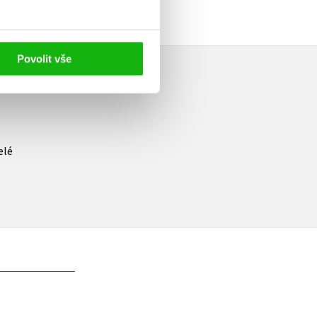
Povolit vše
elé