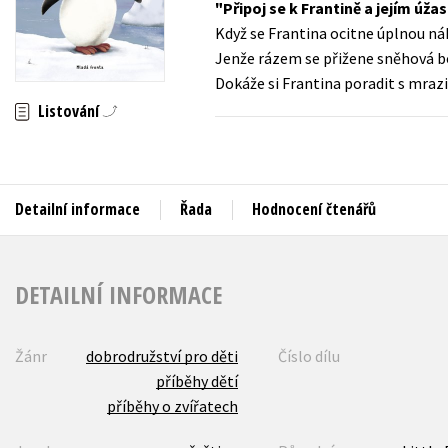
Připoj se k Frantině a jejím úž
Auto - moto
Když se Frantina ocitne úplnou náh
Jazyky
Beletrie pro děti
Jenže rázem se přižene sněhová bo
Kalendáře
Dokáže si Frantina poradit s mra
Beletrie pro dospělé
Listování
Kariéra a osobní rozvoj
Byznys a ekonomie
Komiks
Detailní informace
Řada
Hodnocení čtenářů
V
DETAILNÍ INFORMACE
Žánr
dobrodružství pro děti
Číslo dílu
příběhy dětí
příběhy o zvířatech