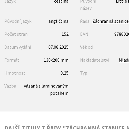
Jazyk
čeština
Původní
Little
název
Původní jazyk
angličtina
Řada
Záchranná stanic
Počet stran
152
EAN
978802
Datum vydání
07.08.2025
Věk od
Formát
130x200 mm
Nakladatelství
Mlad
Hmotnost
0,25
Typ
Vazba
vázaná s laminovaným
potahem
DALŠÍ TITULY Z ŘADY "ZÁCHRANNÁ STANICE