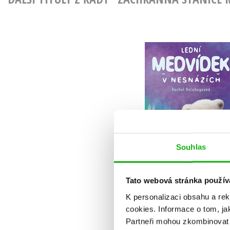
Lední medvídek v
nesnázích
Rachel Delahayeová
Souhlas
Do košíku
239 Kč
299 Kč
Tato webová stránka použív
K personalizaci obsahu a re
cookies.
Informace o tom, ja
Partneři mohou zkombinovat t