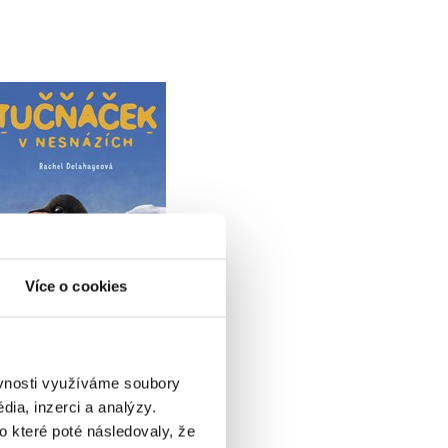
Tučňáček v nesnázích
Rachel Delahayeová
Do košíku
Více o cookies
199 Kč
249 Kč
ěvnosti využíváme soubory
ia, inzerci a analýzy.
o které poté následovaly, že