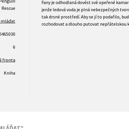
 Penguin
Fany je odhodlaná dovést své opeřené kamarád
Rescue
jenže ledová voda je plná nebezpečných tvorů
tak drsné prostředí. Aby se jí to podařilo, bu
e mláďat
rozhodovat a dlouho putovat nepřátelskou 
0465030
6
á fronta
Kniha
 MLÁĎAT"