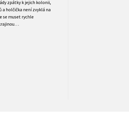
y zpátky k jejich kolonii,
 a holčička není zvyklá na
de se muset rychle
krajinou…