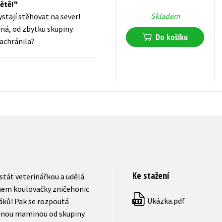
ětě!
Skladem
stají stěhovat na sever!
ná, od zbytku skupiny.
Do košíku
achránila?
239
Kč
s DPH
Ke stažení
 stát veterinářkou a udělá
hem koulovačky zničehonic
Ukázka.pdf
áků! Pak se rozpoutá
PDF
ěnou maminou od skupiny.