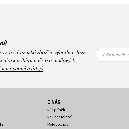
ní!
Vaše e-
Vaše e-
ě vychází, na jaké zboží je výhodná sleva,
mailová
mailová
Vaše e-mailov
adresa
adresa
ášením k odběru našich e-mailových
áním osobních údajů
.
O NÁS
Náš příběh
Nakladatelství
ia
Maloobchod