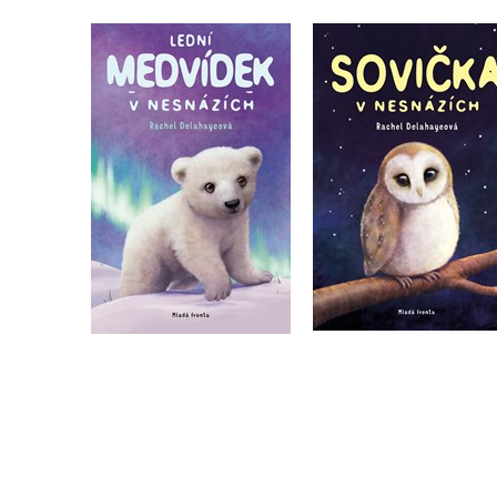
Lední medvídek v
Sovička v nesnázíc
nesnázích
Rachel Delahayeová
Rachel Delahayeová
Do košíku
Do košíku
239 Kč
299 Kč
239 Kč
299 Kč