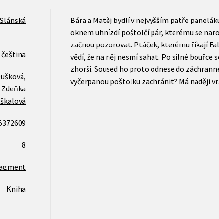
Slánská
Bára a Matěj bydlí v nejvyšším patře paneláku.
oknem uhnízdí poštolčí pár, kterému se naro
začnou pozorovat. Ptáček, kterému říkají Falc
čeština
vědí, že na něj nesmí sahat. Po silné bouřce s
zhorší. Soused ho proto odnese do záchranné
Dušková
,
vyčerpanou poštolku zachránit? Má naději vrá
Zdeňka
škalová
5372609
8
ragment
Kniha