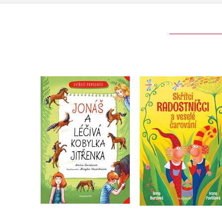
Zvířecí pomocníci -
Skřítci Radostníčci 
Jonáš a léčivá kobylka
veselé čarování
Jitřenka
Anna Burdová
Anna Burdová
Do košíku
Do košíku
239 Kč
299 Kč
215 Kč
269 Kč