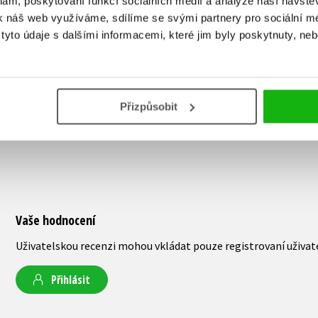
klam, poskytování funkcí sociálních médií a analýze naší návšt
83 Kč
183 Kč
183 Kč
k náš web využíváme, sdílíme se svými partnery pro sociální méd
229 Kč
229 Kč
2
yto údaje s dalšími informacemi, které jim byly poskytnuty, neb
Přizpůsobit
Vaše hodnocení
Uživatelskou recenzi mohou vkládat pouze registrovaní uživat
Přihlásit