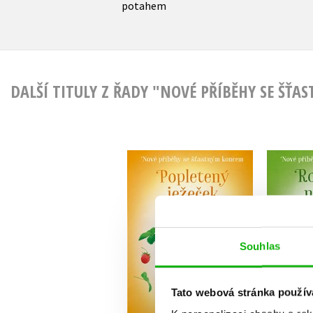
potahem
DALŠÍ TITULY Z ŘADY "NOVÉ PŘÍBĚHY SE ŠŤ
Nové příběhy se
Nov
šťastným koncem –
šťas
Popletený ježeček
Roze
Ladislava Horová
La
Souhlas
Tato webová stránka použív
Do košíku