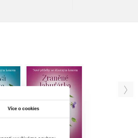
ěhy se
Nové příběhy se
Nové příběhy se
oncem –
šťastným koncem
šťastným koncem –
ištička
Ztracená lasička
Zraněné labuťátko
elšán
Zuzana Pospíšilová
Jana Olivová
Více o cookies
Do košíku
u
Do košíku