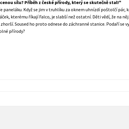
enou sílu? Příběh z české přírody, který se skutečně stal!
Populárně - naučná pro dospělé
ře paneláku. Když se jim v truhlíku za oknem uhnízdí poštolčí pár,
Young adult (SK)
Populárně - naučné pro děti
k, kterému říkají Falco, je slabší než ostatní. Děti vědí, že na ně
Zahraniční literatura
ě zhorší. Soused ho proto odnese do záchranné stanice. Podaří se 
Předškoláci
volné přírody?
Zdraví a životní styl
Příroda a zahrada
šechny tituly