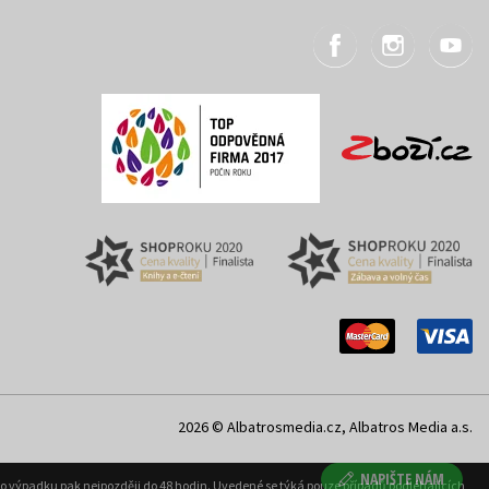
2026 © Albatrosmedia.cz, Albatros Media a.s.
NAPIŠTE NÁM
ého výpadku pak nejpozději do 48 hodin. Uvedené se týká pouze případů podléhajících