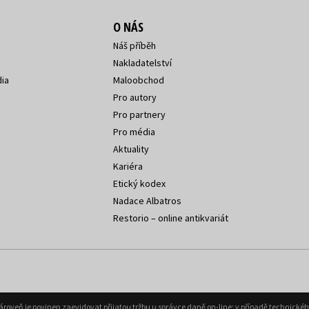
O NÁS
Náš příběh
Nakladatelství
ia
Maloobchod
Pro autory
Pro partnery
Pro média
Aktuality
Kariéra
Etický kodex
Nadace Albatros
Restorio – online antikvariát
Zároveň je povinen zaevidovat přijatou tržbu u správce daně on-line; v případě technick