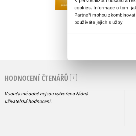
K personalizaci obsahu a re
199 Kč
1
cookies.
Informace o tom, ja
249 Kč
Partneři mohou zkombinovat t
používáte jejich služby.
HODNOCENÍ ČTENÁŘŮ
V současné době nejsou vytvořena žádná
uživatelská hodnocení.