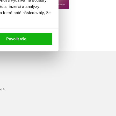
ěvnosti využíváme soubory
183 Kč
229 Kč
183 Kč
ia, inzerci a analýzy.
29 Kč
229 Kč
o které poté následovaly, že
Povolit vše
elé