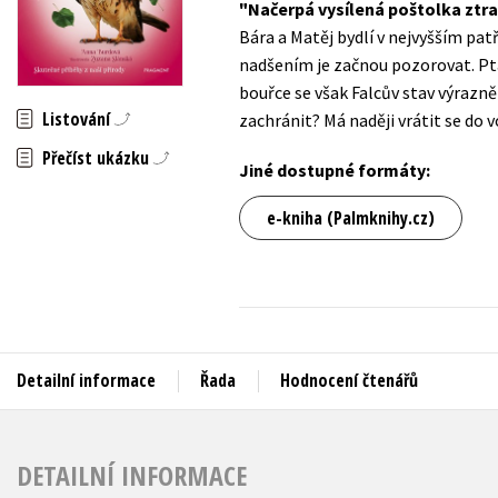
Načerpá vysílená poštolka ztrac
Auto - moto
Bára a Matěj bydlí v nejvyšším pat
Jazyky
Beletrie pro děti
nadšením je začnou pozorovat. Ptáče
Kalendáře
bouřce se však Falcův stav výrazn
Beletrie pro dospělé
Listování
zachránit? Má naději vrátit se do 
Kariéra a osobní rozvoj
Byznys a ekonomie
Přečíst ukázku
Komiks
Jiné dostupné formáty:
e-kniha (Palmknihy.cz)
V
Detailní informace
Řada
Hodnocení čtenářů
DETAILNÍ INFORMACE