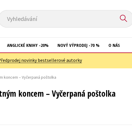
Vyhledávání
ANGLICKÉ KNIHY -20%
NOVÝ VÝPRODEJ -70 %
O NÁS
Předprodej novinky bestsellerové autorky
Přírodní vědy
Křížovky
Společnost, politika
ým koncem – Vyčerpaná poštolka
Kuchařky
Technika a věda
New Adult
stným koncem – Vyčerpaná poštolka
Učebnice
Ostatní
Umění a kultura
Počítače
Výchova a pedagogika
Poezie
Young adult