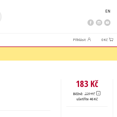
EN
Přihlásit
0 Kč
183 Kč
229 Kč
Běžně
ušetříte 46 Kč