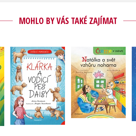
MOHLO BY VÁS TAKÉ ZAJÍMAT
Čteme s radostí –
Zvířecí pomocníci -
a
Natálka a svět vzhůru
Klárka a vodicí pes
nohama
Daisy
Anna Burdová
Anna Burdová
Do košíku
Do košíku
199 Kč
249 Kč
183 Kč
229 Kč