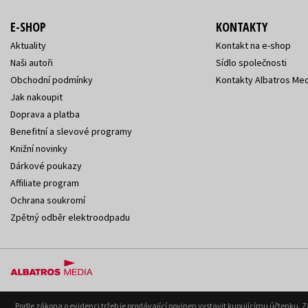
E-SHOP
KONTAKTY
Aktuality
Kontakt na e-shop
Naši autoři
Sídlo společnosti
Obchodní podmínky
Kontakty Albatros Med
Jak nakoupit
Doprava a platba
Benefitní a slevové programy
Knižní novinky
Dárkové poukazy
Affiliate program
Ochrana soukromí
Zpětný odběr elektroodpadu
Podle zákona o evidenci tržeb je prodávající povinen vystavit kupujícímu účtenku. 