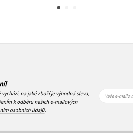
ní!
Vaše e-
Vaše e-
ě vychází, na jaké zboží je výhodná sleva,
mailová
mailová
Vaše e-mailov
adresa
adresa
ášením k odběru našich e-mailových
áním osobních údajů
.