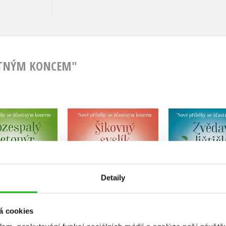
ASTNÝM KONCEM"
é příběhy se
Nové příběhy se
Nové příb
tným koncem –
šťastným koncem –
šťastným k
spalý netopýr
Šikovný syslík
Zvědavá l
dislava Horová
Zuzana Pospíšilová
Michal B
Detaily
á cookies
Do košíku
Do košíku
Do košík