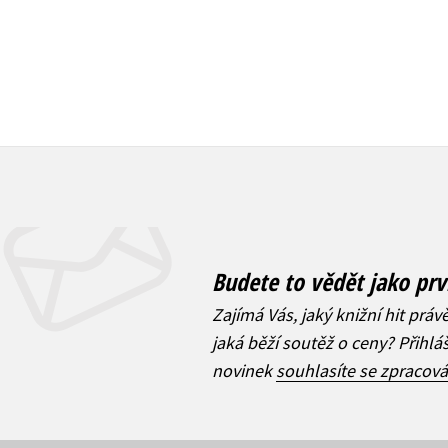
Budete to vědět jako prv
Zajímá Vás, jaký knižní hit práv
jaká běží soutěž o ceny? Přihl
novinek
souhlasíte se zpracov