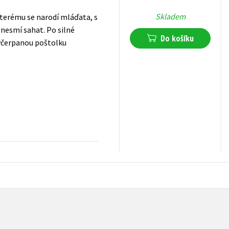
Skladem
 kterému se narodí mláďata, s
j nesmí sahat. Po silné
Do košíku
vyčerpanou poštolku
183
Kč
s DPH