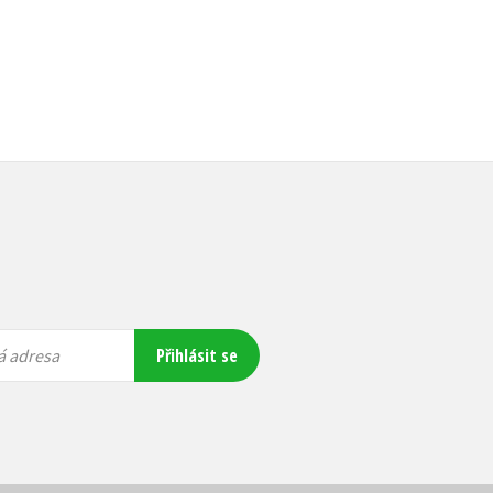
Přihlásit se
á adresa