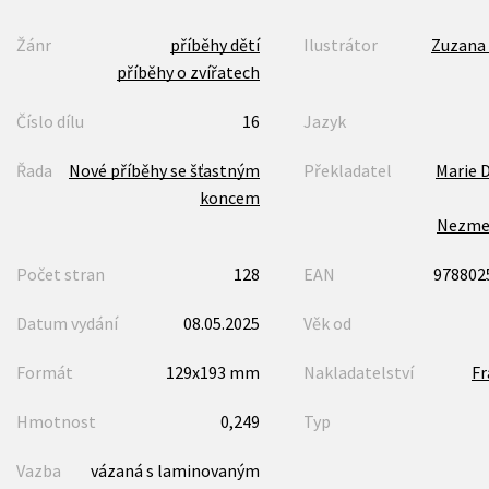
Žánr
příběhy dětí
Ilustrátor
Zuzana 
příběhy o zvířatech
Číslo dílu
16
Jazyk
Řada
Nové příběhy se šťastným
Překladatel
Marie 
koncem
Nezme
Počet stran
128
EAN
978802
Datum vydání
08.05.2025
Věk od
Formát
129x193 mm
Nakladatelství
F
Hmotnost
0,249
Typ
Vazba
vázaná s laminovaným