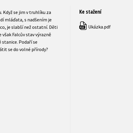
Ke stažení
 Když se jim v truhlíku za
dí mláďata, s nadšením je
Ukázka.pdf
o, je slabší než ostatní. Děti
PDF
e však Falcův stav výrazně
 stanice. Podaří se
tit se do volné přírody?