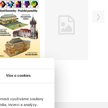
Vystřihovánky -
Vystřihovánky - Slavná
Pražské památky
auta z Kopřivnice
Vladimír Kovářík
Leoš Špachta
Do košíku
Do košíku
279 Kč
279 Kč
349 Kč
349 Kč
Více o cookies
ěvnosti využíváme soubory
ia, inzerci a analýzy.