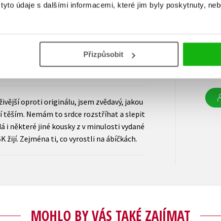
yto údaje s dalšími informacemi, které jim byly poskytnuty, neb
er rovnaka ako s org. Dufam ze sa zacnu
Vaš
Přizpůsobit
atna atd od Richarda Vyškovskeho
Uživ
regi
ivější oproti originálu, jsem zvědavý, jakou
í těším. Nemám to srdce rozstříhat a slepit
á i některé jiné kousky z v minulosti vydané
K žijí. Zejména ti, co vyrostli na ábíčkách.
MOHLO BY VÁS TAKÉ ZAJÍMAT