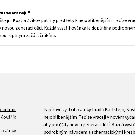
Populárně - naučná pro dospělé
Young adult (SK)
u se vracejí!
Populárně - naučné pro děti
tejn, Kost a Zvíkov patřily před lety k nejoblíbenějším. Teď se vra
Zahraniční literatura
Předškoláci
y novou generaci dětí. Každá vystřihovánka je doplněna podrobn
Zdraví a životní styl
hou i úplným začátečníkům.
Příroda a zahrada
šechny tituly
Vladimír
Papírové vystřihovánky hradů Karlštejn, Kost 
Kovářík
nejoblíbenějším. Teď se vracejí v novém vydá
aby potěšily novou generaci dětí. Každá vyst
ihovánky
podrobným návodem a schematickými kresba