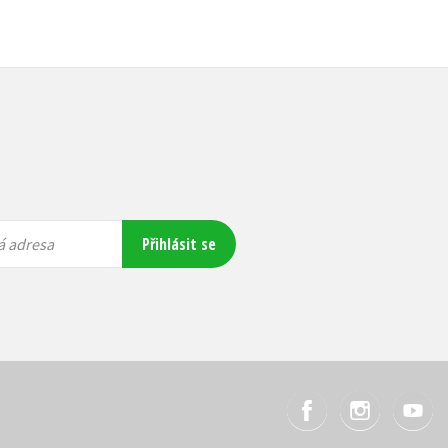
Přihlásit se
á adresa