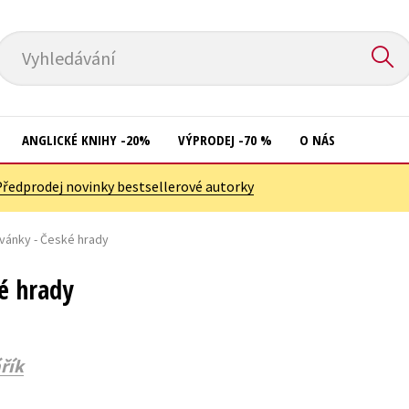
Vyhledávání
ANGLICKÉ KNIHY -20%
VÝPRODEJ -70 %
O NÁS
Předprodej novinky bestsellerové autorky
Přírodní vědy
Křížovky
Společnost, politika
ovánky - České hrady
Kuchařky
Technika a věda
New Adult
é hrady
Učebnice
Ostatní
Umění a kultura
Počítače
řík
Výchova a pedagogika
Poezie
Young adult