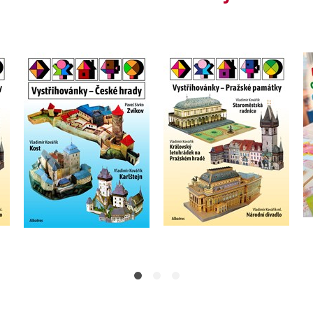
Vystřihovánky -
Pražské památky
Vystřihovánky - České
hrady
Vladimír Kovářík
Do košíku
Do košíku
319 Kč
399 Kč
279 Kč
349 Kč