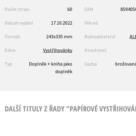
Počet stran
60
EAN
859405
Datum vydání
17.10.2022
Věk od
Formát
243x335 mm
Nakladatelství
AL
Edice
Vystřihovánky
Hmotnost
Typ
Doplněk + kniha jako
Vazba
brožovaná
doplněk
DALŠÍ TITULY Z ŘADY "PAPÍROVÉ VYSTŘIHOV