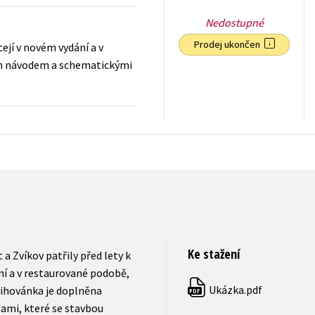
Nedostupné
Prodej ukončen
cejí v novém vydání a v
ým návodem a schematickými
279
Kč
s DPH
Ke stažení
a Zvíkov patřily před lety k
ní a v restaurované podobě,
Ukázka.pdf
řihovánka je doplněna
PDF
mi, které se stavbou