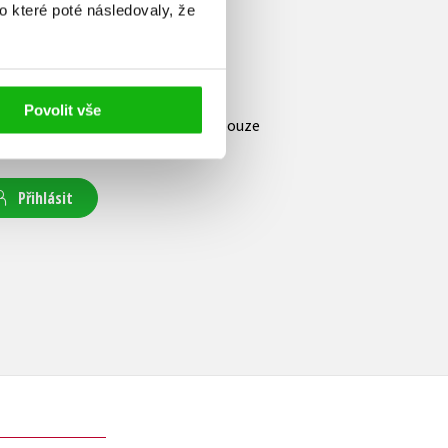
o které poté následovaly, že
e hodnocení
Povolit vše
atelskou recenzi mohou vkládat pouze
strovaní uživatelé
Přihlásit