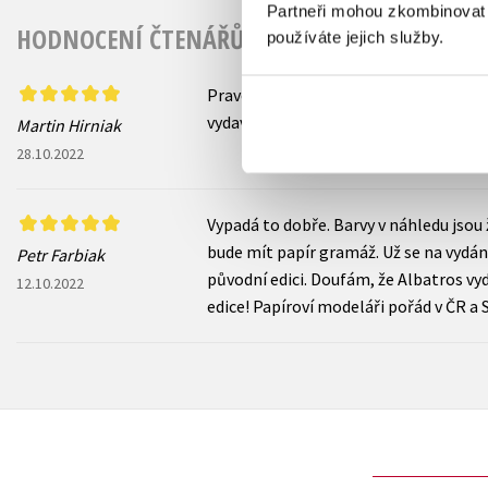
Partneři mohou zkombinovat t
HODNOCENÍ ČTENÁŘŮ
používáte jejich služby.
Prave dorazilo. Kvalita a gramas takm
vydavat aj dalsie. Červena Lehota, Bl
Martin Hirniak
28.10.2022
Vypadá to dobře. Barvy v náhledu jsou ž
bude mít papír gramáž. Už se na vydán
Petr Farbiak
původní edici. Doufám, že Albatros vyd
12.10.2022
edice! Papíroví modeláři pořád v ČR a S