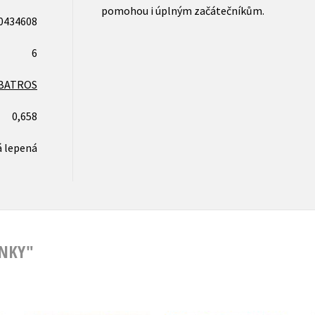
pomohou i úplným začátečníkům.
0434608
6
BATROS
0,658
 lepená
ÁNKY"
Vystřihovánky -