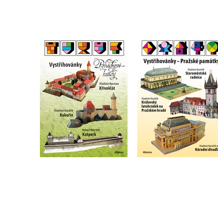
Vystřihovánky -
Vystřihovánky -
Pohádkové hrady
Pražské památky
,
Robert Navrátil
Vladimír Kovářík
,
Vladimír Kovářík
Vladimír Rocman
Do košíku
Do košíku
279 Kč
349 Kč
295 Kč
369 Kč