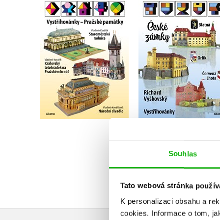
Vystřihovánky - Čes
Vystřihovánky -
zámky
Pražské památky
,
Josef Kropáček
Vladimír Kovářík
,
Richard Vyškovský
Stanislav Fajkus
Do košíku
Do košíku
279 Kč
349 Kč
319 Kč
399 Kč
Souhlas
Tato webová stránka použív
K personalizaci obsahu a re
cookies.
Informace o tom, ja