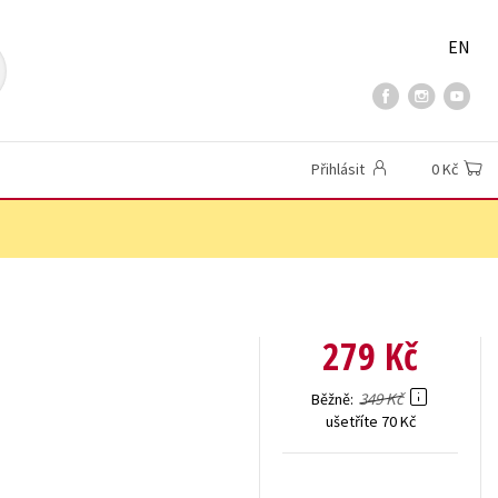
EN
Přihlásit
0 Kč
279 Kč
349 Kč
Běžně
ušetříte 70 Kč