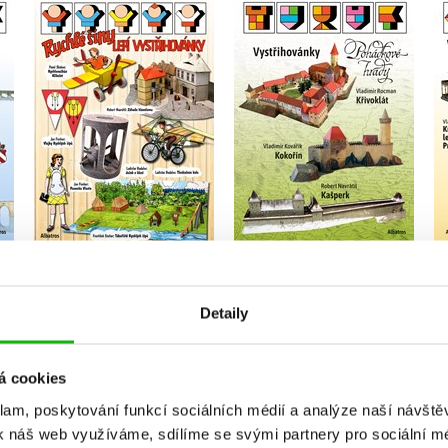
ké
Pohádkové hrady
Vystřihovánky - Rychlé
šípy lepí vystřihovánky
,
Robert Navrátil
,
Vladimír Kovářík
Jaroslav Foglar
Vladimír Rocman
Do košíku
Do košíku
295 Kč
369 Kč
295 Kč
369 Kč
Detaily
á cookies
klam, poskytování funkcí sociálních médií a analýze naší návšt
k náš web využíváme, sdílíme se svými partnery pro sociální méd