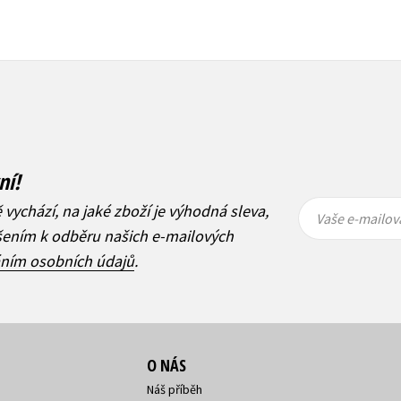
ní!
Vaše e-
Vaše e-
ě vychází, na jaké zboží je výhodná sleva,
mailová
mailová
Vaše e-mailov
adresa
adresa
ášením k odběru našich e-mailových
áním osobních údajů
.
O NÁS
Náš příběh