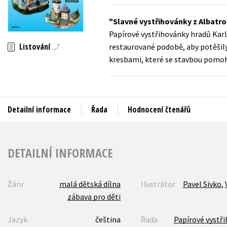
Auto - moto
Jazyky
Slavné vystřihovánky z Albatros
Beletrie pro děti
Papírové vystřihovánky hradů Karlš
Kalendáře
Beletrie pro dospělé
Listování
restaurované podobě, aby potěšil
Kariéra a osobní rozvoj
kresbami, které se stavbou pomo
Byznys a ekonomie
Komiks
Detailní informace
Řada
Hodnocení čtenářů
V
DETAILNÍ INFORMACE
Žánr
malá dětská dílna
Ilustrátor
Pavel Sivko
,
zábava pro děti
Jazyk
čeština
Řada
Papírové vystř