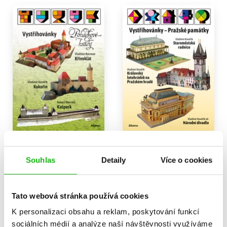
Vystřihovánky - Pohádkové
Vystřihovánky - Pražské
hrady
památky
Souhlas
Detaily
Více o cookies
Robert Navrátil
,
Vladimír Kovářík
Vladimír Kovářík
,
279 Kč
349 Kč
Vladimír Rocman
295 Kč
369 Kč
Do košíku
Tato webová stránka používá cookies
Do košíku
K personalizaci obsahu a reklam, poskytování funkcí
sociálních médií a analýze naší návštěvnosti využíváme