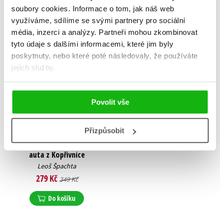
soubory cookies.
Informace o tom, jak náš web
využíváme, sdílíme se svými partnery pro sociální
média, inzerci a analýzy.
Partneři mohou zkombinovat
tyto údaje s dalšími informacemi, které jim byly
poskytnuty, nebo které poté následovaly, že používáte
jejich služby.
Povolit vše
Přizpůsobit
Vystřihovánky - Slavná
auta z Kopřivnice
Leoš Špachta
279 Kč
349 Kč
Do košíku