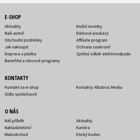
E-SHOP
Aktuality
Knižní novinky
Naši autoři
Dárkové poukazy
Obchodní podmínky
Affiliate program
Jak nakoupit
Ochrana soukromí
Doprava a platba
Zpětný odběr elektroodpadu
Benefitní a slevové programy
KONTAKTY
Kontakt na e-shop
Kontakty Albatros Media
Sídlo společnosti
O NÁS
Náš příběh
Aktuality
Nakladatelství
Kariéra
Maloobchod
Etický kodex