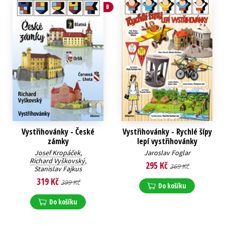
B
Vystřihovánky - České
Vystřihovánky - Rychlé šípy
zámky
lepí vystřihovánky
Josef Kropáček
,
Jaroslav Foglar
Richard Vyškovský
,
295 Kč
369 Kč
Stanislav Fajkus
319 Kč
399 Kč
Do košíku
Do košíku