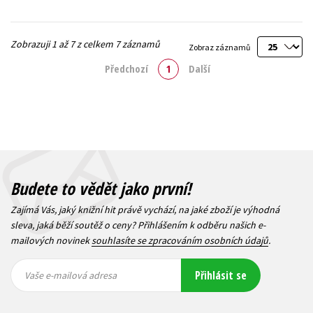
Zobrazuji 1 až 7 z celkem 7 záznamů
Zobraz záznamů
Předchozí
1
Další
Budete to vědět jako první!
Zajímá Vás, jaký knižní hit právě vychází, na jaké zboží je výhodná
sleva, jaká běží soutěž o ceny? Přihlášením k odběru našich e-
mailových novinek
souhlasíte se zpracováním osobních údajů
.
Vaše e-
Vaše e-
Přihlásit se
mailová
mailová
Vaše e-mailová adresa
adresa
adresa