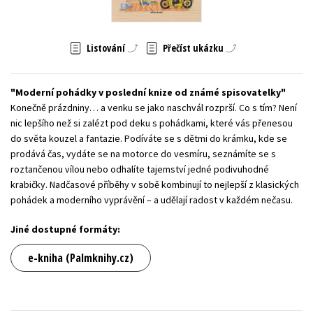
Young adult (SK)
Zahraniční literatura
Zdraví a životní styl
Listování
Přečíst ukázku
Všechny tituly
Moderní pohádky v poslední knize od známé spisovatelky
Konečně prázdniny… a venku se jako naschvál rozprší. Co s tím? Není
nic lepšího než si zalézt pod deku s pohádkami, které vás přenesou
do světa kouzel a fantazie. Podíváte se s dětmi do krámku, kde se
prodává čas, vydáte se na motorce do vesmíru, seznámíte se s
roztančenou vílou nebo odhalíte tajemství jedné podivuhodné
krabičky. Nadčasové příběhy v sobě kombinují to nejlepší z klasických
pohádek a moderního vyprávění – a udělají radost v každém nečasu.
Jiné dostupné formáty:
e-kniha (Palmknihy.cz)