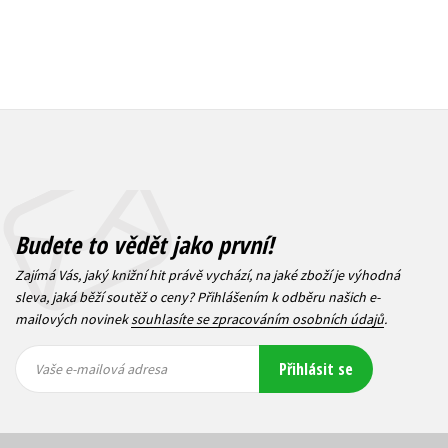
Budete to vědět jako první!
Zajímá Vás, jaký knižní hit právě vychází, na jaké zboží je výhodná
sleva, jaká běží soutěž o ceny? Přihlášením k odběru našich e-
mailových novinek
souhlasíte se zpracováním osobních údajů
.
Vaše e-
Vaše e-
Přihlásit se
mailová
mailová
Vaše e-mailová adresa
adresa
adresa