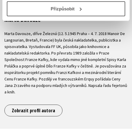
Přizpůsobit
Marta Davouze
Marta Davouze, dříve Železná (12. 5.1945 Praha – 4. 7. 2018 Manoir De
Langourian, Bretaň, Francie) byla česká nakladatelka, publicistka a
spisovatelka. Vystudovala FF UK, působila jako knihovnice a
nakladatelská redaktorka. Po převratu 1989 založila v Praze
Společnost Franze Kafky, kde vydala mimo jiné kompletní Spisy Karla
Poláčka a poprvé úplné Dílo Franze Kafky v češtině. Je považována za
inspirátorku projekt pomníku Franzi Kafkovi a mezinárodní literární
Cenu Franze Kafky. Později ve francouzském Erquy pořádala Ceny
Jana Zrzavého na podporu mladých výtvarníků. Napsala řadu fejetonů
a knih.
Zobrazit profil autora