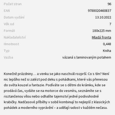
Počet stran
96
EAN
9788020460837
Datum vydání
13.10.2022
Věk od
7
Formát
180x225 mm
Nakladatelství
Mladá fronta
Hmotnost
0,448
Typ
Kniha
Vazba
vázaná s laminovaným potahem
Konečně prázdniny… a venku se jako naschvál rozprší. Co s tím? Není
nic lepšího než si zalézt pod deku s pohádkami, které vás přenesou
do světa kouzel a fantazie. Podíváte se s dětmi do krámku, kde se
prodává čas, vydáte se na motorce do vesmíru, seznámíte se s
roztančenou vílou nebo odhalíte tajemství jedné podivuhodné
krabičky. Nadčasové příběhy v sobě kombinují to nejlepší z klasických
pohádek a moderního vyprávění – a udělají radost v každém nečasu.