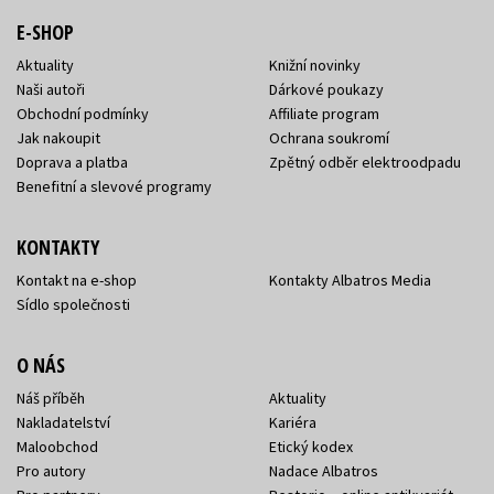
E-SHOP
Aktuality
Knižní novinky
Naši autoři
Dárkové poukazy
Obchodní podmínky
Affiliate program
Jak nakoupit
Ochrana soukromí
Doprava a platba
Zpětný odběr elektroodpadu
Benefitní a slevové programy
KONTAKTY
Kontakt na e-shop
Kontakty Albatros Media
Sídlo společnosti
O NÁS
Náš příběh
Aktuality
Nakladatelství
Kariéra
Maloobchod
Etický kodex
Pro autory
Nadace Albatros