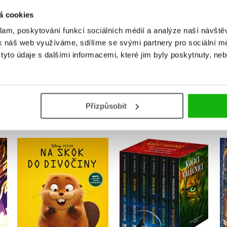
Uživatelskou recenzi mohou vkládat pouze registrovaní uživat
á cookies
klam, poskytování funkcí sociálních médií a analýze naší návšt
Přihlásit
k náš web využíváme, sdílíme se svými partnery pro sociální méd
yto údaje s dalšími informacemi, které jim byly poskytnuty, neb
MOHLO BY VÁS TAKÉ ZAJÍMAT
Přizpůsobit
Na skok do divočiny -
Kočičí válečníci: BOX 1-6
Pohádkový román
Erin Hunterová
Kolektiv