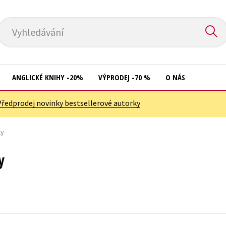
Vyhledávání
ANGLICKÉ KNIHY -20%
VÝPRODEJ -70 %
O NÁS
Předprodej novinky bestsellerové autorky
Přírodní vědy
Křížovky
Společnost, politika
ly
Kuchařky
Technika a věda
New Adult
y
Učebnice
Ostatní
Umění a kultura
Počítače
Výchova a pedagogika
Poezie
Young adult