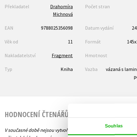
Překladatel
Drahomíra
Počet stran
Michnová
EAN
9788025356098
Datum vydání
24
Věk od
11
Formát
145
Nakladatelství
Fragment
Hmotnost
Typ
Kniha
Vazba
vázaná s lami
p
HODNOCENÍ ČTENÁŘŮ
Souhlas
V současné době nejsou vytvořena žádná