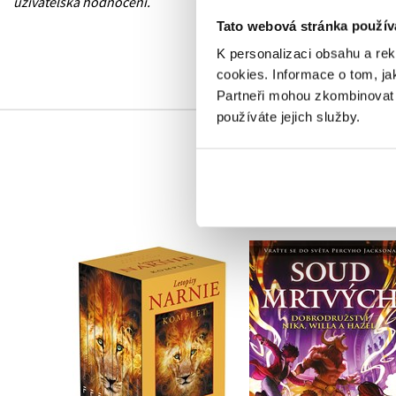
uživatelská hodnocení.
Tato webová stránka použív
K personalizaci obsahu a re
cookies.
Informace o tom, ja
Partneři mohou zkombinovat t
používáte jejich služby.
NARNIE – komplet
Soud mrtvých
1.-7.díl – box
Rick Riordan
C. S. Lewis