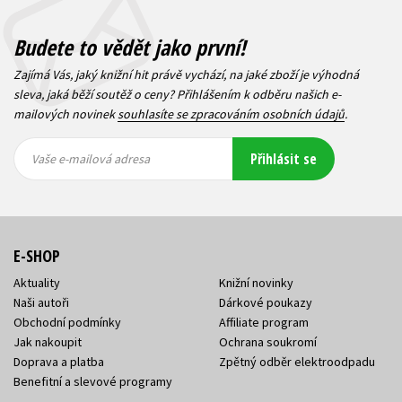
Budete to vědět jako první!
Zajímá Vás, jaký knižní hit právě vychází, na jaké zboží je výhodná
sleva, jaká běží soutěž o ceny? Přihlášením k odběru našich e-
mailových novinek
souhlasíte se zpracováním osobních údajů
.
Vaše e-
Vaše e-
Přihlásit se
mailová
mailová
Vaše e-mailová adresa
adresa
adresa
E-SHOP
Aktuality
Knižní novinky
Naši autoři
Dárkové poukazy
Obchodní podmínky
Affiliate program
Jak nakoupit
Ochrana soukromí
Doprava a platba
Zpětný odběr elektroodpadu
Benefitní a slevové programy