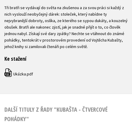
Tři bratři se vydávají do světa na zkušenou a za svou práci si každý z
nich vyslouží neobyčejný dárek: stoleček, který nabídne ty
nejvybranější dobroty, oslíka, ze kterého se sypou dukáty, a kouzelný
obušek. Bratři ale nakonec zjistí, jak je snadné přijít o to, co člověk
jednou nabyl. Získají své dary zpátky? Nechte se vtáhnout do známé
pohádky, tentokrát v prostorovém provedení od Vojtěcha Kubašty,
jehož knihy si zamilovali čtenáři po celém světě.
Ke stažení
Ukázka.pdf
PDF
DALŠÍ TITULY Z ŘADY "KUBAŠTA - ČTVERCOVÉ
POHÁDKY"