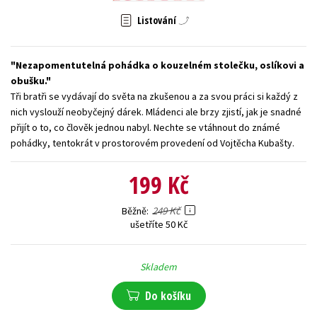
Listování
Young adult (SK)
Zahraniční literatura
Zdraví a životní styl
Všechny tituly
Nezapomentutelná pohádka o kouzelném stolečku, oslíkovi a
obušku.
Tři bratři se vydávají do světa na zkušenou a za svou práci si každý z
nich vyslouží neobyčejný dárek. Mládenci ale brzy zjistí, jak je snadné
přijít o to, co člověk jednou nabyl. Nechte se vtáhnout do známé
pohádky, tentokrát v prostorovém provedení od Vojtěcha Kubašty.
199 Kč
249 Kč
Běžně
ušetříte 50 Kč
Skladem
Do košíku