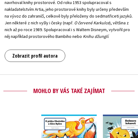
navrhoval knihy prostorové. Od roku 1953 spolupracoval s
nakladatelstvím Artia, jeho prostorové knihy byly určeny především
na vývoz do zahraničí, celkově byly přeloženy do sedmatřiceti jazyků.
Jen některé z nich vyšly i česky (např.
O červené Karkulce
), většina z
nich až po roce 1989. Spolupracoval i s Waltem Disneym, vytvořil pro
něj například prostorového Bambiho nebo
Knihu džunglí
.
Zobrazit profil autora
MOHLO BY VÁS TAKÉ ZAJÍMAT
O ptáku Ohniváku a
Sedmero k
lišce Ryšce
Vojtěch K