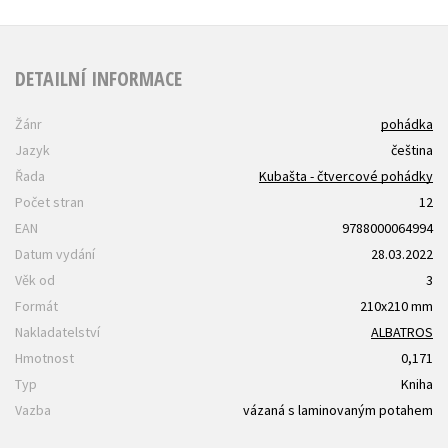
DETAILNÍ INFORMACE
Žánr
pohádka
Jazyk
čeština
Řada
Kubašta - čtvercové pohádky
Počet stran
12
EAN
9788000064994
Datum vydání
28.03.2022
Věk od
3
Formát
210x210 mm
Nakladatelství
ALBATROS
Hmotnost
0,171
Typ
Kniha
Vazba
vázaná s laminovaným potahem