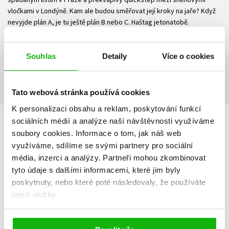
vločkami v Londýně. Kam ale budou směřovat její kroky na jaře? Když
nevyjde plán A, je tu ještě plán B nebo C. Haštag jetonatobě.
Ke stažení
Souhlas
Detaily
Více o cookies
Ukázka.pdf
PDF
Tato webová stránka používá cookies
K personalizaci obsahu a reklam, poskytování funkcí
sociálních médií a analýze naší návštěvnosti využíváme
HODNOCENÍ ČTENÁŘŮ
soubory cookies.
Informace o tom, jak náš web
využíváme, sdílíme se svými partnery pro sociální
V současné době nejsou vytvořena žádná uživatelská hodnocení.
média, inzerci a analýzy.
Partneři mohou zkombinovat
tyto údaje s dalšími informacemi, které jim byly
Vaše hodnocení
poskytnuty, nebo které poté následovaly, že používáte
jejich služby.
Uživatelskou recenzi mohou vkládat pouze registrovaní uživatelé
Přihlásit