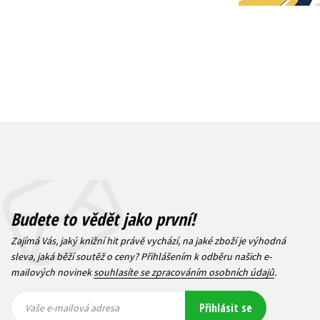
Budete to vědět jako první!
Zajímá Vás, jaký knižní hit právě vychází, na jaké zboží je výhodná
sleva, jaká běží soutěž o ceny? Přihlášením k odběru našich e-
mailových novinek
souhlasíte se zpracováním osobních údajů
.
Vaše e-
Vaše e-
Přihlásit se
mailová
mailová
Vaše e-mailová adresa
adresa
adresa