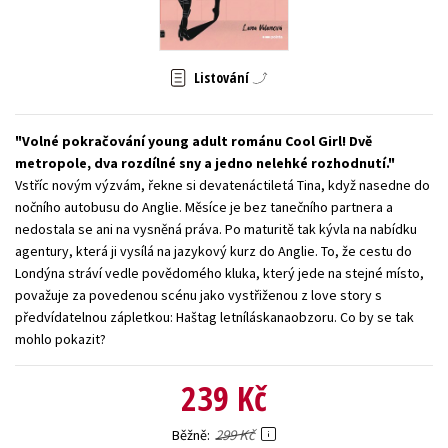
Young adult (SK)
Zahraniční literatura
Zdraví a životní styl
Všechny tituly
Listování
Volné pokračování young adult románu Cool Girl! Dvě
metropole, dva rozdílné sny a jedno nelehké rozhodnutí.
Vstříc novým výzvám, řekne si devatenáctiletá Tina, když nasedne do
nočního autobusu do Anglie. Měsíce je bez tanečního partnera a
nedostala se ani na vysněná práva. Po maturitě tak kývla na nabídku
agentury, která ji vysílá na jazykový kurz do Anglie. To, že cestu do
Londýna stráví vedle povědomého kluka, který jede na stejné místo,
považuje za povedenou scénu jako vystřiženou z love story s
předvídatelnou zápletkou: Haštag letníláskanaobzoru. Co by se tak
mohlo pokazit?
239 Kč
299 Kč
Běžně