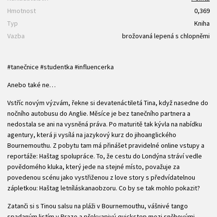
Hmotnost
0,369
Typ
Kniha
Vazba
brožovaná lepená s chlopněmi
#tanečnice #studentka #influencerka
Anebo také ne…
Vstříc novým výzvám, řekne si devatenáctiletá Tina, když nasedne do
nočního autobusu do Anglie. Měsíce je bez tanečního partnera a
nedostala se ani na vysněná práva. Po maturitě tak kývla na nabídku
agentury, která ji vysílá na jazykový kurz do jihoanglického
Bournemouthu. Z pobytu tam má přinášet pravidelné online vstupy a
reportáže: Haštag spolupráce. To, že cestu do Londýna stráví vedle
povědomého kluka, který jede na stejné místo, považuje za
povedenou scénu jako vystřiženou z love story s předvídatelnou
zápletkou: Haštag letníláskanaobzoru. Co by se tak mohlo pokazit?
Zatanči si s Tinou salsu na pláži v Bournemouthu, vášnivé tango
spadaným listím v Praze a překvapivý quickstep mezi sněhovými