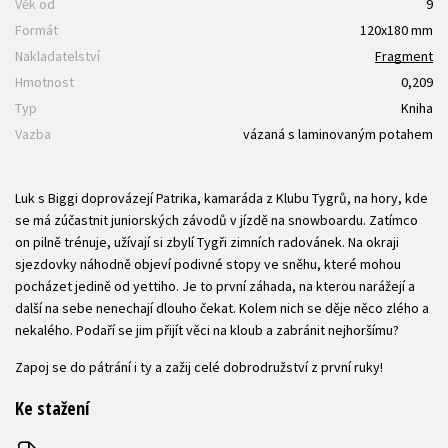
Věk od
9
Formát
120x180 mm
Nakladatelství
Fragment
Hmotnost
0,209
Typ
Kniha
Vazba
vázaná s laminovaným potahem
Luk s Biggi doprovázejí Patrika, kamaráda z Klubu Tygrů, na hory, kde
se má zúčastnit juniorských závodů v jízdě na snowboardu. Zatímco
on pilně trénuje, užívají si zbylí Tygři zimních radovánek. Na okraji
sjezdovky náhodně objeví podivné stopy ve sněhu, které mohou
pocházet jedině od yettiho. Je to první záhada, na kterou narážejí a
další na sebe nenechají dlouho čekat. Kolem nich se děje něco zlého a
nekalého. Podaří se jim přijít věci na kloub a zabránit nejhoršímu?
Zapoj se do pátrání i ty a zažij celé dobrodružství z první ruky!
Ke stažení