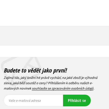
Budete to vědět jako první!
Zajímá Vás, jaký knižní hit právě vychází, na jaké zboží je výhodná
sleva, jaká běží soutěž o ceny? Přihlášením k odběru našich e-
mailových novinek
souhlasíte se zpracováním osobních údajů
.
Vaše e-
Vaše e-
Přihlásit se
mailová
mailová
Vaše e-mailová adresa
adresa
adresa