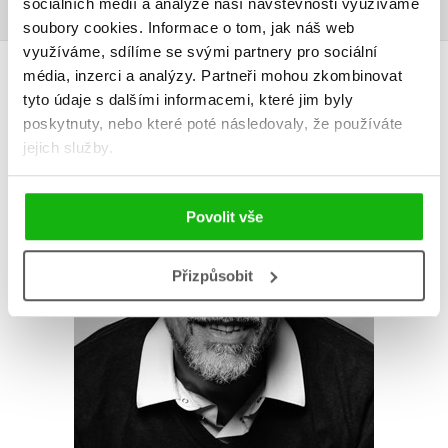
sociálních médií a analýze naší návštěvnosti využíváme
soubory cookies.
Informace o tom, jak náš web
využíváme, sdílíme se svými partnery pro sociální
AUTOR KNIHY
média, inzerci a analýzy.
Partneři mohou zkombinovat
tyto údaje s dalšími informacemi, které jim byly
poskytnuty, nebo které poté následovaly, že používáte
jejich služby.
Povolit vše
Přizpůsobit