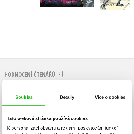
199 Kč
249 Kč
199 Kč
2
HODNOCENÍ ČTENÁŘŮ
V současné době nejsou vytvořena žádná uživatelská hodnocení.
Souhlas
Detaily
Více o cookies
Vaše hodnocení
Uživatelskou recenzi mohou vkládat pouze registrovaní uživatelé
Tato webová stránka používá cookies
Přihlásit
K personalizaci obsahu a reklam, poskytování funkcí