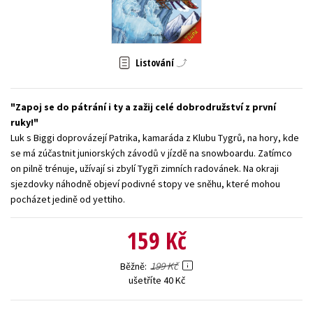
Young adult (SK)
Zahraniční literatura
Zdraví a životní styl
Všechny tituly
Listování
Zapoj se do pátrání i ty a zažij celé dobrodružství z první
ruky!
Luk s Biggi doprovázejí Patrika, kamaráda z Klubu Tygrů, na hory, kde
se má zúčastnit juniorských závodů v jízdě na snowboardu. Zatímco
on pilně trénuje, užívají si zbylí Tygři zimních radovánek. Na okraji
sjezdovky náhodně objeví podivné stopy ve sněhu, které mohou
pocházet jedině od yettiho.
159 Kč
199 Kč
Běžně
ušetříte 40 Kč