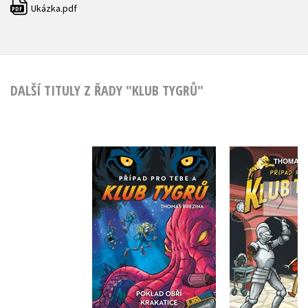
Ukázka.pdf
PDF
DALŠÍ TITULY Z ŘADY "KLUB TYGRŮ"
Klub Ty
Klub Tygrů: Poklad
Ukradený 
obří krakatice
Thomas B
Thomas Brezina
Do košíku
Do košík