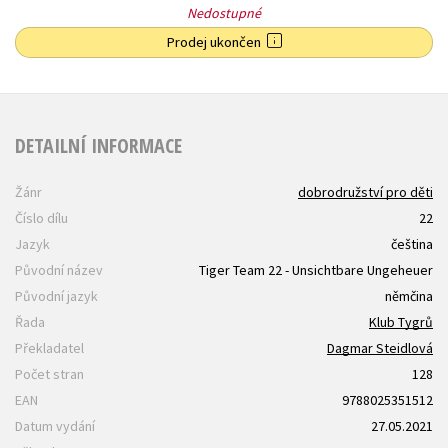
Nedostupné
Prodej ukončen
DETAILNÍ INFORMACE
Žánr
dobrodružství pro děti
Číslo dílu
22
Jazyk
čeština
Původní název
Tiger Team 22 - Unsichtbare Ungeheuer
Původní jazyk
němčina
Řada
Klub Tygrů
Překladatel
Dagmar Steidlová
Počet stran
128
EAN
9788025351512
Datum vydání
27.05.2021