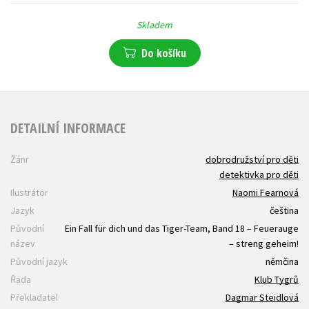
Skladem
Do košíku
DETAILNÍ INFORMACE
Žánr
dobrodružství pro děti
detektivka pro děti
Ilustrátor
Naomi Fearnová
Jazyk
čeština
Původní
Ein Fall für dich und das Tiger-Team, Band 18 – Feuerauge
název
– streng geheim!
Původní jazyk
němčina
Řada
Klub Tygrů
Překladatel
Dagmar Steidlová