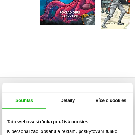
Do košíku
Do košík
199 Kč
249 Kč
199 Kč
2
HODNOCENÍ ČTENÁŘŮ
Souhlas
Detaily
Více o cookies
V současné době nejsou vytvořena žádná uživatelská hodnocení.
Tato webová stránka používá cookies
Vaše hodnocení
K personalizaci obsahu a reklam, poskytování funkcí
Uživatelskou recenzi mohou vkládat pouze registrovaní uživatelé