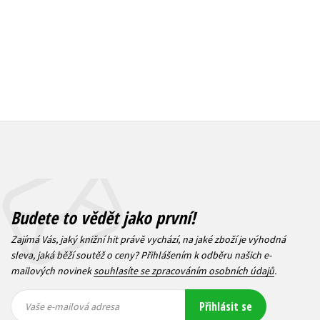
Budete to vědět jako první!
Zajímá Vás, jaký knižní hit právě vychází, na jaké zboží je výhodná
sleva, jaká běží soutěž o ceny? Přihlášením k odběru našich e-
mailových novinek
souhlasíte se zpracováním osobních údajů
.
Vaše e-
Vaše e-
Přihlásit se
mailová
mailová
Vaše e-mailová adresa
adresa
adresa