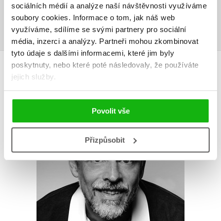
sociálních médií a analýze naší návštěvnosti využíváme
soubory cookies.
Informace o tom, jak náš web
Přihlásit
využíváme, sdílíme se svými partnery pro sociální
média, inzerci a analýzy.
Partneři mohou zkombinovat
tyto údaje s dalšími informacemi, které jim byly
AUTOR KNIHY
poskytnuty, nebo které poté následovaly, že používáte
jejich služby.
Povolit vše
Přizpůsobit