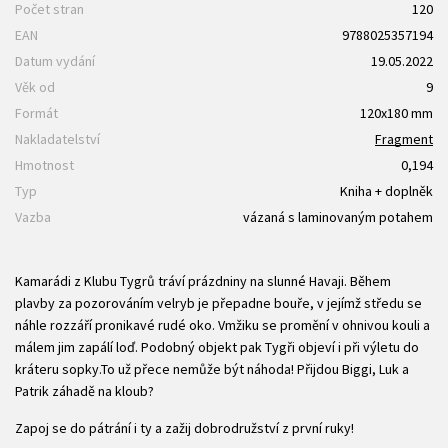
Počet stran
120
EAN
9788025357194
Datum vydání
19.05.2022
Věk od
9
Formát
120x180 mm
Nakladatelství
Fragment
Hmotnost
0,194
Typ
Kniha + doplněk
Vazba
vázaná s laminovaným potahem
Kamarádi z Klubu Tygrů tráví prázdniny na slunné Havaji. Během
plavby za pozorováním velryb je přepadne bouře, v jejímž středu se
náhle rozzáří pronikavé rudé oko. Vmžiku se promění v ohnivou kouli a
málem jim zapálí loď. Podobný objekt pak Tygři objeví i při výletu do
kráteru sopky.To už přece nemůže být náhoda! Přijdou Biggi, Luk a
Patrik záhadě na kloub?
Zapoj se do pátrání i ty a zažij dobrodružství z první ruky!