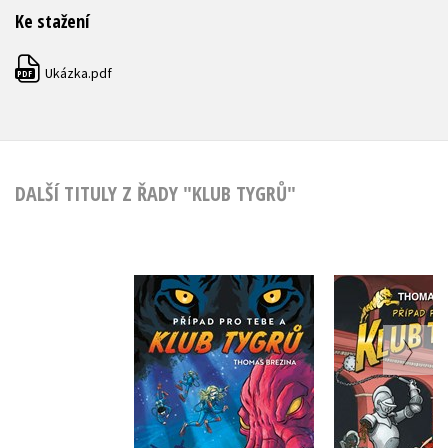
Ke stažení
Ukázka.pdf
PDF
DALŠÍ TITULY Z ŘADY "KLUB TYGRŮ"
Klub Ty
Klub Tygrů: Poklad
Ukradený 
obří krakatice
Thomas B
Thomas Brezina