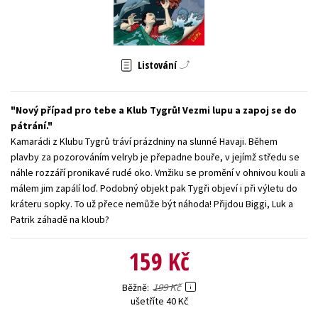
Young adult (SK)
Zahraniční literatura
Zdraví a životní styl
Všechny tituly
Listování
Nový případ pro tebe a Klub Tygrů! Vezmi lupu a zapoj se do
pátrání.
Kamarádi z Klubu Tygrů tráví prázdniny na slunné Havaji. Během
plavby za pozorováním velryb je přepadne bouře, v jejímž středu se
náhle rozzáří pronikavé rudé oko. Vmžiku se promění v ohnivou kouli a
málem jim zapálí loď. Podobný objekt pak Tygři objeví i při výletu do
kráteru sopky. To už přece nemůže být náhoda! Přijdou Biggi, Luk a
Patrik záhadě na kloub?
159 Kč
199 Kč
Běžně
ušetříte 40 Kč