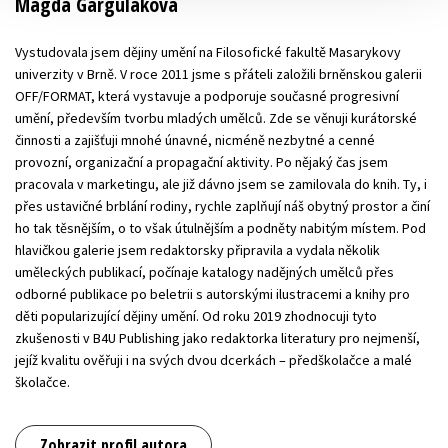
Magda Garguláková
Vystudovala jsem dějiny umění na Filosofické fakultě Masarykovy
univerzity v Brně. V roce 2011 jsme s přáteli založili brněnskou galerii
OFF/FORMAT, která vystavuje a podporuje současné progresivní
umění, především tvorbu mladých umělců. Zde se věnuji kurátorské
činnosti a zajišťuji mnohé únavné, nicméně nezbytné a cenné
provozní, organizační a propagační aktivity. Po nějaký čas jsem
pracovala v marketingu, ale již dávno jsem se zamilovala do knih. Ty, i
přes ustavičné brblání rodiny, rychle zaplňují náš obytný prostor a činí
ho tak těsnějším, o to však útulnějším a podněty nabitým místem. Pod
hlavičkou galerie jsem redaktorsky připravila a vydala několik
uměleckých publikací, počínaje katalogy nadějných umělců přes
odborné publikace po beletrii s autorskými ilustracemi a knihy pro
děti popularizující dějiny umění. Od roku 2019 zhodnocuji tyto
zkušenosti v B4U Publishing jako redaktorka literatury pro nejmenší,
jejíž kvalitu ověřuji i na svých dvou dcerkách – předškolačce a malé
školačce.
Zobrazit profil autora