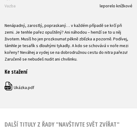
Vazba
leporelo knížkové
Nenápadný, zarostlý, popraskaný… v každém případě se krčí při
zemi. Je tenhle pařez opuštěný? Ani náhodou – hemží se to u něj
životem. Musíš ho jen prozkoumat pěkně zblízka a pozorně. Podívej,
támhle je tesařík s dlouhými tykadly. A kdo se schovává v noře mezi
kořeny? Neváhej a vydej se na dobrodružnou cestu do nitra pařezu!
Zaručeně se nebudeš nudit ani chvilinku.
Ke stažení
Ukázka.pdf
PDF
DALŠÍ TITULY Z ŘADY "NAVŠTIVTE SVĚT ZVÍŘAT"