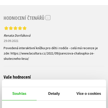
HODNOCENÍ ČTENÁŘŮ
Renata Dorňáková
29.09.2021
Povedená interaktivní knížka pro děti i rodiče - celá má recenze je
zde: https://www.lacultura.cz/2021/09/parezova-chaloupka-ze-
skutecneho-lesa/
Vaše hodnocení
Uživatelskou recenzi mohou vkládat pouze registrovaní uživatelé
Souhlas
Detaily
Více o cookies
Přihlásit