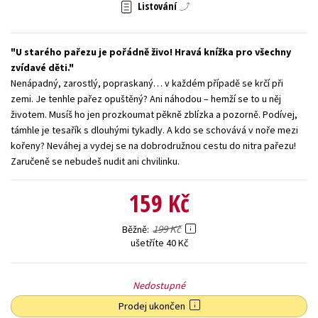
Listování
Young adult (SK)
Zahraniční literatura
Zdraví a životní styl
U starého pařezu je pořádně živo! Hravá knížka pro všechny
Všechny tituly
zvídavé děti.
Nenápadný, zarostlý, popraskaný… v každém případě se krčí při
zemi. Je tenhle pařez opuštěný? Ani náhodou – hemží se to u něj
životem. Musíš ho jen prozkoumat pěkně zblízka a pozorně. Podívej,
támhle je tesařík s dlouhými tykadly. A kdo se schovává v noře mezi
kořeny? Neváhej a vydej se na dobrodružnou cestu do nitra pařezu!
Zaručeně se nebudeš nudit ani chvilinku.
159 Kč
199 Kč
Běžně
ušetříte 40 Kč
Nedostupné
Prodej ukončen