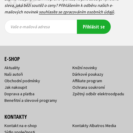
sleva, jaká běží soutěž o ceny? Přihlášením k odběru našich e-
mailových novinek
souhlasíte se zpracováním osobních údajů
.
Vaše e-
Vaše e-
Přihlásit se
mailová
mailová
Vaše e-mailová adresa
adresa
adresa
E-SHOP
Aktuality
Knižní novinky
Naši autoři
Dárkové poukazy
Obchodní podmínky
Affiliate program
Jak nakoupit
Ochrana soukromí
Doprava a platba
Zpětný odběr elektroodpadu
Benefitní a slevové programy
KONTAKTY
Kontakt na e-shop
Kontakty Albatros Media
Sídlo společnosti