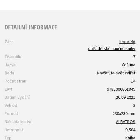
DETAILNÍ INFORMACE
Žánr
leporelo
další dětské naučné knihy
Číslo dílu
7
Jazyk
čeština
Řada
Navštivte svět zvířat
Počet stran
14
EAN
9788000061849
Datum vydání
20.09.2021
Věk od
3
Formát
230x230 mm
Nakladatelství
ALBATROS
Hmotnost
0,504
Typ
Kniha