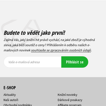
Budete to vědět jako první!
Zajímá Vás, jaký knižní hit právě vychází, na jaké zboží je výhodná
sleva, jaká běží soutěž o ceny? Přihlášením k odběru našich e-
mailových novinek
souhlasíte se zpracováním osobních údajů
.
Vaše e-
Vaše e-
Přihlásit se
mailová
mailová
Vaše e-mailová adresa
adresa
adresa
E-SHOP
Aktuality
Knižní novinky
Naši autoři
Dárkové poukazy
Obchodní podmínky
Affiliate program