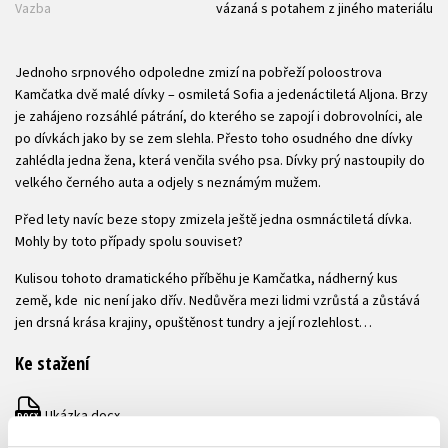
Vazba
vázaná s potahem z jiného materiálu
Jednoho srpnového odpoledne zmizí na pobřeží poloostrova
Kamčatka dvě malé dívky – osmiletá Sofia a jedenáctiletá Aljona. Brzy
je zahájeno rozsáhlé pátrání, do kterého se zapojí i dobrovolníci, ale
po dívkách jako by se zem slehla. Přesto toho osudného dne dívky
zahlédla jedna žena, která venčila svého psa. Dívky prý nastoupily do
velkého černého auta a odjely s neznámým mužem.
Před lety navíc beze stopy zmizela ještě jedna osmnáctiletá dívka.
Mohly by toto případy spolu souviset?
Kulisou tohoto dramatického příběhu je Kamčatka, nádherný kus
země, kde nic není jako dřív. Nedůvěra mezi lidmi vzrůstá a zůstává
jen drsná krása krajiny, opuštěnost tundry a její rozlehlost…
Ke stažení
Ukázka.docx
DOCX