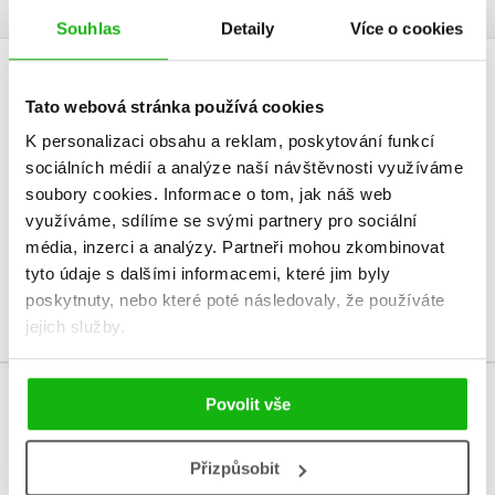
Souhlas
Detaily
Více o cookies
HODNOCENÍ ČTENÁŘŮ
Tato webová stránka používá cookies
K personalizaci obsahu a reklam, poskytování funkcí
V současné době nejsou vytvořena žádná uživatelská hodnocení.
sociálních médií a analýze naší návštěvnosti využíváme
soubory cookies.
Informace o tom, jak náš web
Vaše hodnocení
využíváme, sdílíme se svými partnery pro sociální
Uživatelskou recenzi mohou vkládat pouze registrovaní uživatelé
média, inzerci a analýzy.
Partneři mohou zkombinovat
tyto údaje s dalšími informacemi, které jim byly
Přihlásit
poskytnuty, nebo které poté následovaly, že používáte
jejich služby.
Povolit vše
MOHLO BY VÁS TAKÉ ZAJÍMAT
Přizpůsobit