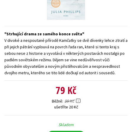
Young adult (SK)
Zahraniční literatura
Zdraví a životní styl
Všechny tituly
Strhující drama ze samého konce světa
V divoké a nespoutané přírodě Kamčatky se dvě dívenky lehce ztratí a
při jejich pátrání vyplouvá na povrch řada ran, které si tento kraj s
sebou nese z historie a vyvolává v některých postavách nostalgii po
padlém sovětském režimu. Dějem se vine nedůvěřivost vůči
původním obyvatelům a novým přistěhovalcům a nespravedlnost
dvojího metru, kterého se tito lidé dočkají od autorit i sousedů.
79 Kč
99 Kč
Běžně
ušetříte 20 Kč
Skladem