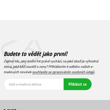
Budete to vědět jako první!
Zajímá Vás, jaký knižní hit právě vychází, na jaké zboží je výhodná
sleva, jaká běží soutěž o ceny? Přihlášením k odběru našich e-
mailových novinek
souhlasíte se zpracováním osobních údajů
.
Vaše e-
Vaše e-
Přihlásit se
mailová
mailová
Vaše e-mailová adresa
adresa
adresa