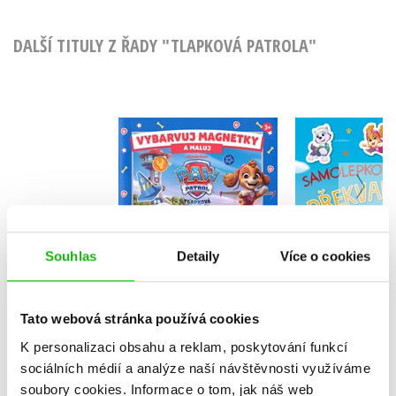
DALŠÍ TITULY Z ŘADY "TLAPKOVÁ PATROLA"
Tlapková p
Tlapková patrola -
Samole
Vybarvuj magnetky
překva
Kolektiv
Kolekt
Souhlas
Detaily
Více o cookies
Do košíku
Do košík
Tato webová stránka používá cookies
183 Kč
229 Kč
199 Kč
2
K personalizaci obsahu a reklam, poskytování funkcí
sociálních médií a analýze naší návštěvnosti využíváme
soubory cookies.
Informace o tom, jak náš web