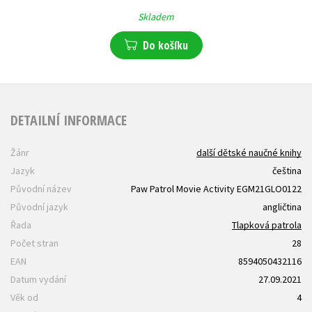
Skladem
Do košíku
DETAILNÍ INFORMACE
Žánr
další dětské naučné knihy
Jazyk
čeština
Původní název
Paw Patrol Movie Activity EGM21GLO0122
Původní jazyk
angličtina
Řada
Tlapková patrola
Počet stran
28
EAN
8594050432116
Datum vydání
27.09.2021
Věk od
4