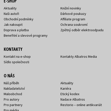
E-SHOP
Aktuality
Knižní novinky
Naši autoři
Dárkové poukazy
Obchodní podmínky
Affiliate program
Jak nakoupit
Ochrana soukromí
Doprava a platba
Zpětný odběr elektroodpadu
Benefitní a slevové programy
KONTAKTY
Kontakt na e-shop
Kontakty Albatros Media
Sídlo společnosti
O NÁS
Náš příběh
Aktuality
Nakladatelství
Kariéra
Maloobchod
Etický kodex
Pro autory
Nadace Albatros
Pro partnery
Restorio – online antikvariát
Pro média