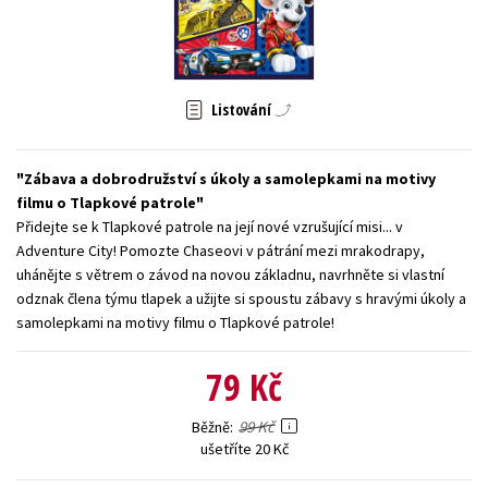
Young adult (SK)
Zahraniční literatura
Zdraví a životní styl
Všechny tituly
Listování
Zábava a dobrodružství s úkoly a samolepkami na motivy
filmu o Tlapkové patrole
Přidejte se k Tlapkové patrole na její nové vzrušující misi... v
Adventure City! Pomozte Chaseovi v pátrání mezi mrakodrapy,
uhánějte s větrem o závod na novou základnu, navrhněte si vlastní
odznak člena týmu tlapek a užijte si spoustu zábavy s hravými úkoly a
samolepkami na motivy filmu o Tlapkové patrole!
79 Kč
99 Kč
Běžně
ušetříte 20 Kč