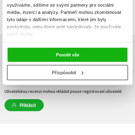
využíváme, sdílíme se svými partnery pro sociální
média, inzerci a analýzy.
Partneři mohou zkombinovat
tyto údaje s dalšími informacemi, které jim byly
poskytnuty, nebo které poté následovaly, že používáte
jejich služby.
HODNOCENÍ ČTENÁŘŮ
Povolit vše
V současné době nejsou vytvořena žádná uživatelská hodnocení.
Přizpůsobit
Vaše hodnocení
Uživatelskou recenzi mohou vkládat pouze registrovaní uživatelé
Přihlásit