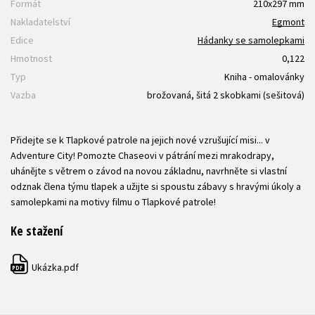
Formát
210x297 mm
Nakladatelství
Egmont
Edice
Hádanky se samolepkami
Hmotnost
0,122
Typ
Kniha - omalovánky
Vazba
brožovaná, šitá 2 skobkami (sešitová)
Přidejte se k Tlapkové patrole na jejich nové vzrušující misi... v
Adventure City! Pomozte Chaseovi v pátrání mezi mrakodrapy,
uhánějte s větrem o závod na novou základnu, navrhněte si vlastní
odznak člena týmu tlapek a užijte si spoustu zábavy s hravými úkoly a
samolepkami na motivy filmu o Tlapkové patrole!
Ke stažení
Ukázka.pdf
PDF