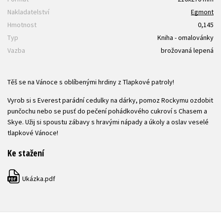
Nakladatelství
Egmont
Hmotnost
0,145
Typ
Kniha - omalovánky
Vazba
brožovaná lepená
Těš se na Vánoce s oblíbenými hrdiny z Tlapkové patroly!
Vyrob si s Everest parádní cedulky na dárky, pomoz Rockymu ozdobit
punčochu nebo se pusť do pečení pohádkového cukroví s Chasem a
Skye. Užij si spoustu zábavy s hravými nápady a úkoly a oslav veselé
tlapkové Vánoce!
Ke stažení
Ukázka.pdf
PDF