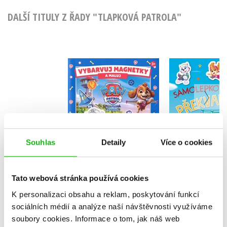
DALŠÍ TITULY Z ŘADY "TLAPKOVÁ PATROLA"
Tlapková p
Tlapková patrola -
Samole
Vybarvuj magnetky
překva
Kolektiv
Kolekt
Souhlas
Detaily
Více o cookies
Do košíku
Do košík
Tato webová stránka používá cookies
183 Kč
229 Kč
199 Kč
2
K personalizaci obsahu a reklam, poskytování funkcí
sociálních médií a analýze naší návštěvnosti využíváme
soubory cookies.
Informace o tom, jak náš web