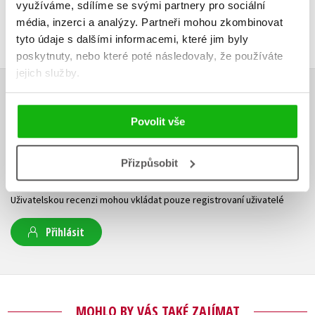
využíváme, sdílíme se svými partnery pro sociální
média, inzerci a analýzy.
Partneři mohou zkombinovat
tyto údaje s dalšími informacemi, které jim byly
poskytnuty, nebo které poté následovaly, že používáte
jejich služby.
HODNOCENÍ ČTENÁŘŮ
Povolit vše
V současné době nejsou vytvořena žádná uživatelská hodnocení.
Přizpůsobit
Vaše hodnocení
Uživatelskou recenzi mohou vkládat pouze registrovaní uživatelé
Přihlásit
MOHLO BY VÁS TAKÉ ZAJÍMAT