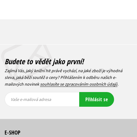
Budete to vědět jako první!
Zajímá Vás, jaký knižní hit právě vychází, na jaké zboží je výhodná
sleva, jaká běží soutěž o ceny? Přihlášením k odběru našich e-
mailových novinek
souhlasíte se zpracováním osobních údajů
.
Vaše e-
Vaše e-
Přihlásit se
mailová
mailová
Vaše e-mailová adresa
adresa
adresa
E-SHOP