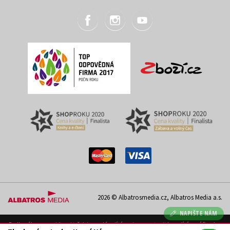
2026 © Albatrosmedia.cz, Albatros Media a.s.
NAPIŠTE NÁM
Podle zákona o evidenci tržeb je prodávající povinen vystavit kupujícímu účtenku.