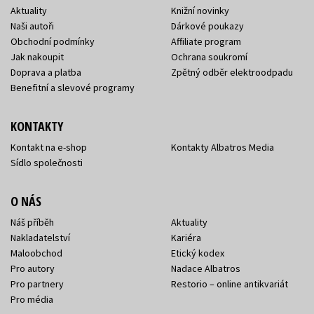
Aktuality
Knižní novinky
Naši autoři
Dárkové poukazy
Obchodní podmínky
Affiliate program
Jak nakoupit
Ochrana soukromí
Doprava a platba
Zpětný odběr elektroodpadu
Benefitní a slevové programy
KONTAKTY
Kontakt na e-shop
Kontakty Albatros Media
Sídlo společnosti
O NÁS
Náš příběh
Aktuality
Nakladatelství
Kariéra
Maloobchod
Etický kodex
Pro autory
Nadace Albatros
Pro partnery
Restorio – online antikvariát
Pro média