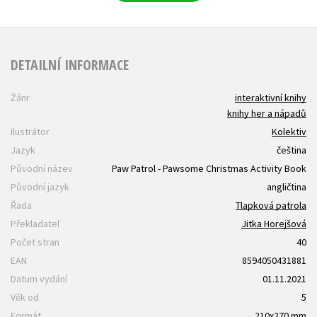
DETAILNÍ INFORMACE
Žánr
interaktivní knihy
knihy her a nápadů
Ilustrátor
Kolektiv
Jazyk
čeština
Původní název
Paw Patrol - Pawsome Christmas Activity Book
Původní jazyk
angličtina
Řada
Tlapková patrola
Překladatel
Jitka Horejšová
Počet stran
40
EAN
8594050431881
Datum vydání
01.11.2021
Věk od
5
Formát
210x270 mm