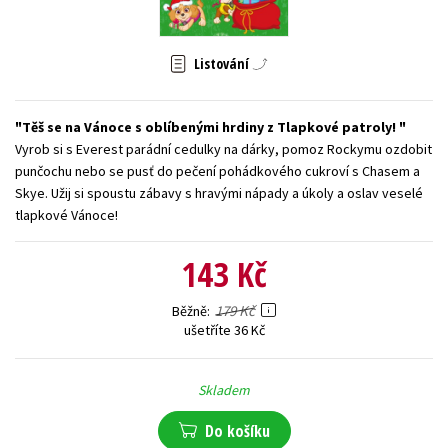
Young adult (SK)
Zahraniční literatura
Zdraví a životní styl
Listování
Všechny tituly
Těš se na Vánoce s oblíbenými hrdiny z Tlapkové patroly!
Vyrob si s Everest parádní cedulky na dárky, pomoz Rockymu ozdobit
punčochu nebo se pusť do pečení pohádkového cukroví s Chasem a
Skye. Užij si spoustu zábavy s hravými nápady a úkoly a oslav veselé
tlapkové Vánoce!
143 Kč
179 Kč
Běžně
ušetříte 36 Kč
Skladem
Do košíku