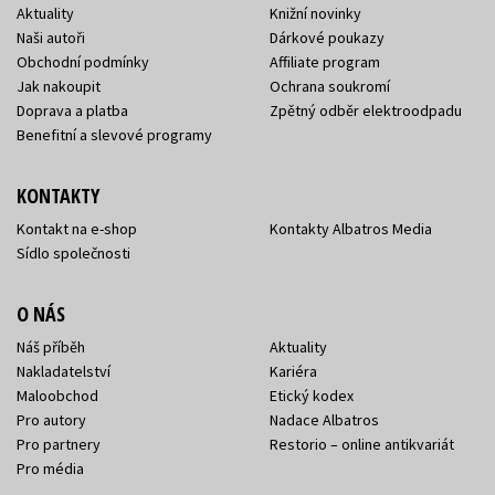
Aktuality
Knižní novinky
Naši autoři
Dárkové poukazy
Obchodní podmínky
Affiliate program
Jak nakoupit
Ochrana soukromí
Doprava a platba
Zpětný odběr elektroodpadu
Benefitní a slevové programy
KONTAKTY
Kontakt na e-shop
Kontakty Albatros Media
Sídlo společnosti
O NÁS
Náš příběh
Aktuality
Nakladatelství
Kariéra
Maloobchod
Etický kodex
Pro autory
Nadace Albatros
Pro partnery
Restorio – online antikvariát
Pro média