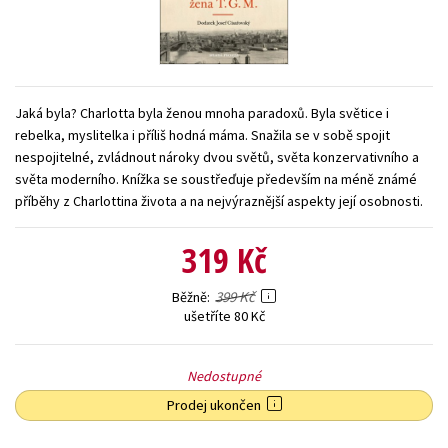
Young adult (SK)
Zahraniční literatura
Zdraví a životní styl
Všechny tituly
Jaká byla? Charlotta byla ženou mnoha paradoxů. Byla světice i
rebelka, myslitelka i příliš hodná máma. Snažila se v sobě spojit
nespojitelné, zvládnout nároky dvou světů, světa konzervativního a
světa moderního. Knížka se soustřeďuje především na méně známé
příběhy z Charlottina života a na nejvýraznější aspekty její osobnosti.
319 Kč
399 Kč
Běžně
ušetříte 80 Kč
Nedostupné
Prodej ukončen