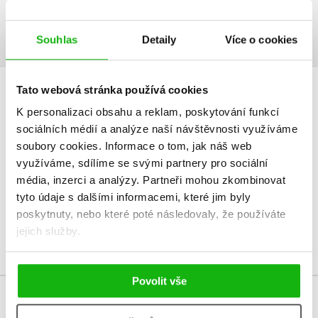
z Charlottina života a na nejvýraznější aspekty její osobnosti.
Souhlas
Detaily
Více o cookies
Tato webová stránka používá cookies
HODNOCENÍ ČTENÁŘŮ
K personalizaci obsahu a reklam, poskytování funkcí
sociálních médií a analýze naší návštěvnosti využíváme
V současné době nejsou vytvořena žádná uživatelská hodnocení.
soubory cookies.
Informace o tom, jak náš web
využíváme, sdílíme se svými partnery pro sociální
Vaše hodnocení
média, inzerci a analýzy.
Partneři mohou zkombinovat
tyto údaje s dalšími informacemi, které jim byly
Uživatelskou recenzi mohou vkládat pouze registrovaní uživatelé
poskytnuty, nebo které poté následovaly, že používáte
Přihlásit
jejich služby.
Povolit vše
MOHLO BY VÁS TAKÉ ZAJÍMAT