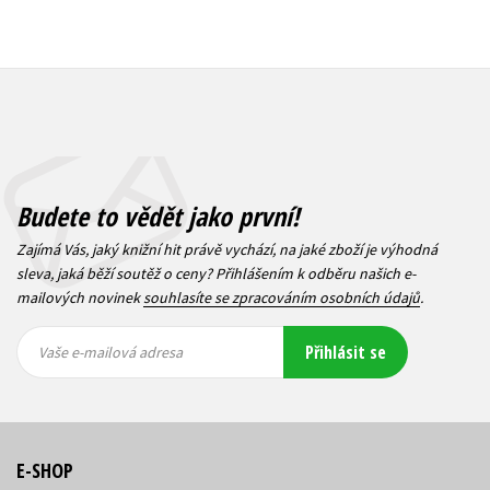
Budete to vědět jako první!
Zajímá Vás, jaký knižní hit právě vychází, na jaké zboží je výhodná
sleva, jaká běží soutěž o ceny? Přihlášením k odběru našich e-
mailových novinek
souhlasíte se zpracováním osobních údajů
.
Vaše e-
Vaše e-
Přihlásit se
mailová
mailová
Vaše e-mailová adresa
adresa
adresa
E-SHOP