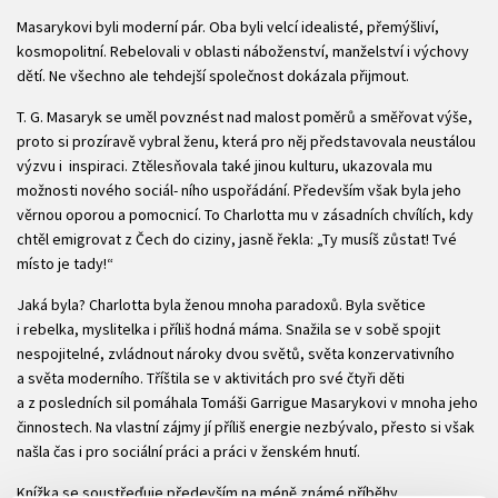
Masarykovi byli moderní pár. Oba byli velcí idealisté, přemýšliví,
kosmopolitní. Rebelovali v oblasti náboženství, manželství i výchovy
dětí. Ne všechno ale tehdejší společnost dokázala přijmout.
T. G. Masaryk se uměl povznést nad malost poměrů a směřovat výše,
proto si prozíravě vybral ženu, která pro něj představovala neustálou
výzvu i inspiraci. Ztělesňovala také jinou kulturu, ukazovala mu
možnosti nového sociál- ního uspořádání. Především však byla jeho
věrnou oporou a pomocnicí. To Charlotta mu v zásadních chvílích, kdy
chtěl emigrovat z Čech do ciziny, jasně řekla: „Ty musíš zůstat! Tvé
místo je tady!“
Jaká byla? Charlotta byla ženou mnoha paradoxů. Byla světice
i rebelka, myslitelka i příliš hodná máma. Snažila se v sobě spojit
nespojitelné, zvládnout nároky dvou světů, světa konzervativního
a světa moderního. Tříštila se v aktivitách pro své čtyři děti
a z posledních sil pomáhala Tomáši Garrigue Masarykovi v mnoha jeho
činnostech. Na vlastní zájmy jí příliš energie nezbývalo, přesto si však
našla čas i pro sociální práci a práci v ženském hnutí.
Knížka se soustřeďuje především na méně známé příběhy