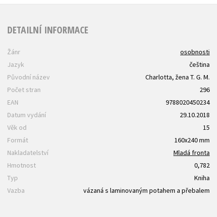
DETAILNÍ INFORMACE
Žánr
osobnosti
Jazyk
čeština
Původní název
Charlotta, žena T. G. M.
Počet stran
296
EAN
9788020450234
Datum vydání
29.10.2018
Věk od
15
Formát
160x240 mm
Nakladatelství
Mladá fronta
Hmotnost
0,782
Typ
Kniha
Vazba
vázaná s laminovaným potahem a přebalem