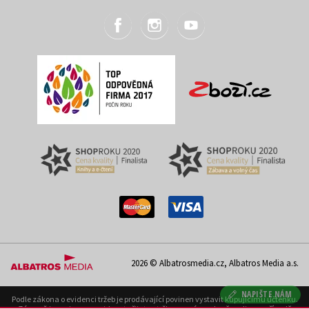
2026 © Albatrosmedia.cz, Albatros Media a.s.
NAPIŠTE NÁM
Podle zákona o evidenci tržeb je prodávající povinen vystavit kupujícímu účtenku.
Zároveň je povinen zaevidovat přijatou tržbu u správce daně on-line; v případě