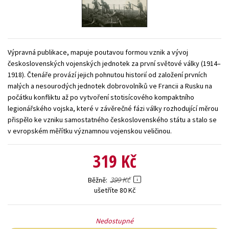
Young adult (SK)
Zahraniční literatura
Zdraví a životní styl
Všechny tituly
Výpravná publikace, mapuje poutavou formou vznik a vývoj
československých vojenských jednotek za první světové války (1914–
1918). Čtenáře provází jejich pohnutou historií od založení prvních
malých a nesourodých jednotek dobrovolníků ve Francii a Rusku na
počátku konfliktu až po vytvoření stotisícového kompaktního
legionářského vojska, které v závěrečné fázi války rozhodující měrou
přispělo ke vzniku samostatného československého státu a stalo se
v evropském měřítku významnou vojenskou veličinou.
319 Kč
399 Kč
Běžně
ušetříte 80 Kč
Nedostupné