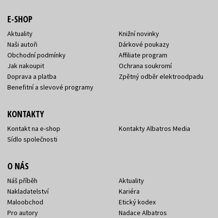
E-SHOP
Aktuality
Knižní novinky
Naši autoři
Dárkové poukazy
Obchodní podmínky
Affiliate program
Jak nakoupit
Ochrana soukromí
Doprava a platba
Zpětný odběr elektroodpadu
Benefitní a slevové programy
KONTAKTY
Kontakt na e-shop
Kontakty Albatros Media
Sídlo společnosti
O NÁS
Náš příběh
Aktuality
Nakladatelství
Kariéra
Maloobchod
Etický kodex
Pro autory
Nadace Albatros