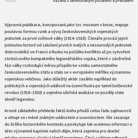
Vazba
vázaná s laminovaným potahem a přebalem
Výpravná publikace, koncipovaná jako tzv. muzeum v knize, mapuje
poutavou formou vznik a vývoj československých vojenských
jednotek za první světové války (1914–1918). Čtenáře provází jejich
pohnutou historií od založení prvních malých a nesourodých jednotek
dobrovolníků ve Francii a Rusku na počátku konfliktu až po vytvoření
stotisícového kompaktního legionářského vojska, které v závěrečné
fázi války rozhodující měrou přispělo ke vzniku samostatného
československého státu a stalo se v evropském měřítku významnou
vojenskou veličinou. Jako důležitý aktér zasáhlo například do
politických a vojenských událostí na území Ruska po tamní bolševické
revoluci (1918–1920) a zejména sibiřská anabáze se později stala
téměř legendou.
Kromě základního přehledu faktů kniha přináší celou řadu zajímavostí
a věnuje se i méně známým událostem a souvislostem. Vše zasazuje
do širšího historického kontextu a poskytuje tak ucelenou informaci o
této významné kapitole našich dějin, která zejména pro dnešní
mladou generaci zůstává téměř neznámou. Čtivý a přitom odborně