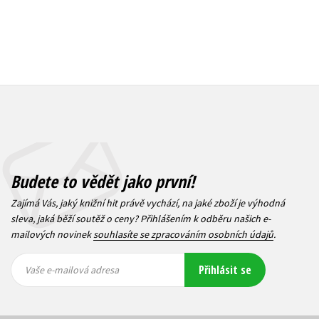
Budete to vědět jako první!
Zajímá Vás, jaký knižní hit právě vychází, na jaké zboží je výhodná
sleva, jaká běží soutěž o ceny? Přihlášením k odběru našich e-
mailových novinek
souhlasíte se zpracováním osobních údajů
.
Vaše e-
Vaše e-
Přihlásit se
mailová
mailová
Vaše e-mailová adresa
adresa
adresa