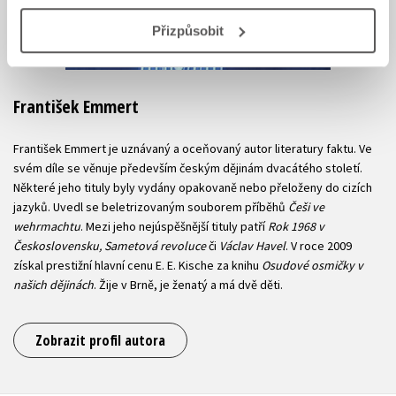
Přizpůsobit
František Emmert
František Emmert je uznávaný a oceňovaný autor literatury faktu. Ve
svém díle se věnuje především českým dějinám dvacátého století.
Některé jeho tituly byly vydány opakovaně nebo přeloženy do cizích
jazyků. Uvedl se beletrizovaným souborem příběhů
Češi ve
wehrmachtu
. Mezi jeho nejúspěšnější tituly patří
Rok 1968 v
Československu, Sametová revoluce
či
Václav Havel
. V roce 2009
získal prestižní hlavní cenu E. E. Kische za knihu
Osudové osmičky v
našich dějinách
. Žije v Brně, je ženatý a má dvě děti.
Zobrazit profil autora