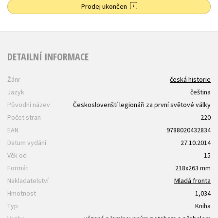
Prodej ukončen
DETAILNÍ INFORMACE
Žánr
česká historie
Jazyk
čeština
Původní název
Českoslovenští legionáři za první světové války
Počet stran
220
EAN
9788020432834
Datum vydání
27.10.2014
Věk od
15
Formát
218x263 mm
Nakladatelství
Mladá fronta
Hmotnost
1,034
Typ
Kniha