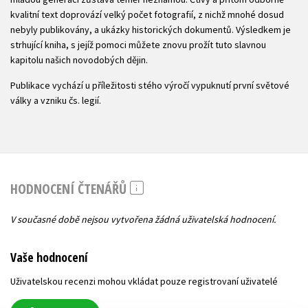
kvalitní text doprovází velký počet fotografií, z nichž mnohé dosud
nebyly publikovány, a ukázky historických dokumentů. Výsledkem je
strhující kniha, s jejíž pomoci můžete znovu prožít tuto slavnou
kapitolu našich novodobých dějin.
Publikace vychází u příležitosti stého výročí vypuknutí první světové
války a vzniku čs. legií.
HODNOCENÍ ČTENÁŘŮ
V současné době nejsou vytvořena žádná uživatelská hodnocení.
Vaše hodnocení
Uživatelskou recenzi mohou vkládat pouze registrovaní uživatelé