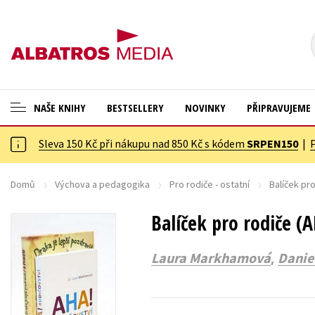
NAŠE KNIHY
BESTSELLERY
NOVINKY
PŘIPRAVUJEME
Sleva 150 Kč při nákupu nad 850 Kč s kódem
SRPEN150
|
ANGLICKÉ KNIHY -20 %
Cestování
VÝPRODEJ -70 %
Dárkové publikace
Domů
Výchova a pedagogika
Pro rodiče - ostatní
Balíček pro
KNIHY S DÁRKEM
Dárkové zboží
Balíček pro rodiče (A
ASTERIX S DÁRKEM
Digitální fotografie
,
Laura Markhamová
Danie
🎁DÁRKOVÉ PUBLIKACE
Esoterika a duchovní svět
✉️ DÁRKOVÉ POUKAZY
Historie a military
Hobby