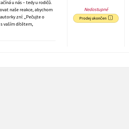
číná u nás – tedy u rodičů.
Nedostupné
ovat naše reakce, abychom
autorky zní: „Pečujte o
Prodej ukončen
 s vaším dítětem,
319
Kč
s DPH