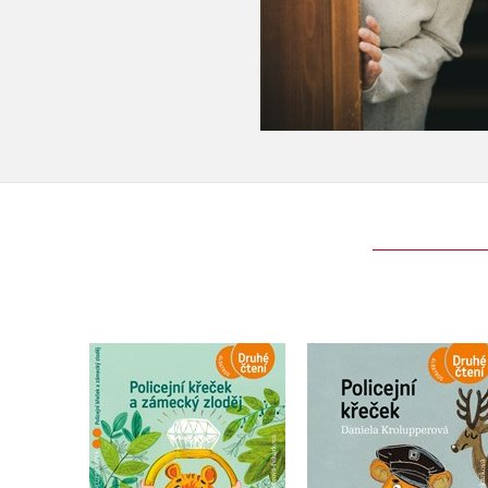
Policejní křeček a
Policejní křeček
zámecký zloděj
Daniela Krolupperov
Daniela Krolupperová