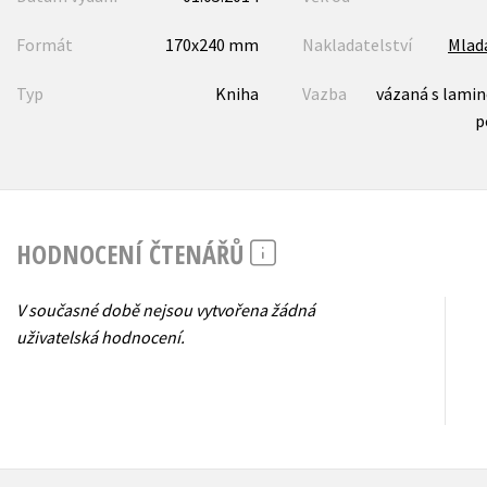
Formát
170x240 mm
Nakladatelství
Mlad
Typ
Kniha
Vazba
vázaná s lami
p
HODNOCENÍ ČTENÁŘŮ
V současné době nejsou vytvořena žádná
uživatelská hodnocení.