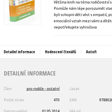
Většina knih na téma rodičovství s
Auto - moto
Pomůže nám lépe porozumět vlast
Jazyky
Beletrie pro děti
byli schopni děti vést s empatií, 
Kalendáře
emociální vztah mezi vámi a dítět
Beletrie pro dospělé
nepotřebujete vyhrožova
Kariéra a osobní rozvoj
Byznys a ekonomie
Komiks
Detailní informace
Hodnocení čtenářů
Autoři
V
DETAILNÍ INFORMACE
Žánr
pro rodiče - ostatní
Jazyk
Počet stran
470
EAN
978802
Datum vydání
01.05.2014
Věk od