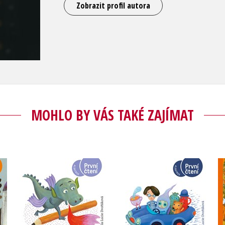
Zobrazit profil autora
MOHLO BY VÁS TAKÉ ZAJÍMAT
Dráček a pan
Bubáček
Vondráček
á
Daniela Krolupperová
Daniela Krolupperová