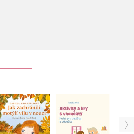
Aktivity a hry s
Jak zachránili motýlí
Probu
vnoučaty
vílu v nouzi
Kateřina Bírová
Daniela Krolupperová