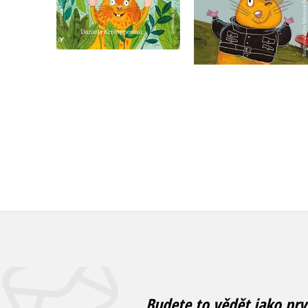
Do košíku
Do košíku
215 Kč
215 Kč
269 Kč
269 Kč
Budete to vědět jako prv