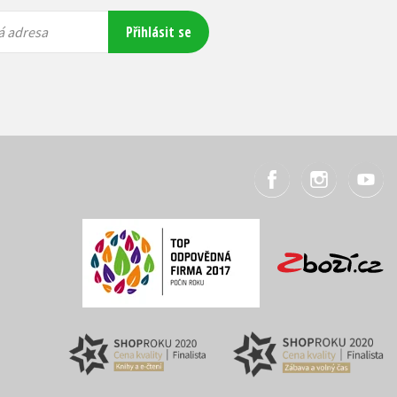
Přihlásit se
á adresa