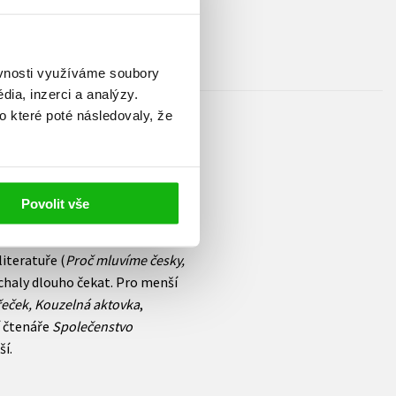
ěvnosti využíváme soubory
ia, inzerci a analýzy.
o které poté následovaly, že
žánrů pro děti všech věkových
Povolit vše
í. Od ukončení studia pracuje
umočnice ze severských jazyků.
iteratuře (
Proč mluvíme česky,
echaly dlouho čekat. Pro menší
křeček, Kouzelná aktovka
,
í čtenáře
Společenstvo
ší.