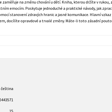
e zaměřuje na změnu chování u dětí. Kniha, kterou držíte v rukou, za
Populárně - naučná pro dospělé
ním emocím. Poskytuje jednoduché a praktické návody, jak zprac
Young adult (SK)
Populárně - naučné pro děti
pomocí stanovení zdravých hranic a jasné komunikace. Hlavní vzkaz 
Zahraniční literatura
em, docílíte opravdové a trvalé změny. Máte-li toto zásadní pouto
Předškoláci
Zdraví a životní styl
Příroda a zahrada
šechny tituly
čeština
0443571
15