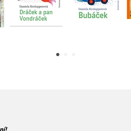
Do košíku
Do košíku
183 Kč
229 Kč
239 Kč
299 Kč
ní!