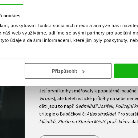
á cookies
klam, poskytování funkcí sociálních médií a analýze naší návšt
k náš web využíváme, sdílíme se svými partnery pro sociální méd
yto údaje s dalšími informacemi, které jim byly poskytnuty, neb
Daniela Krolupperová
Daniela Krolupperová píše knihy nejrůznějších 
Přizpůsobit
kategorií a mnohé z jejích titulů získaly oceněn
ve svobodném povolání jako překladatelka a tl
Její první knihy směřovaly k populárně-naučné l
Viropis
), ale beletristické příběhy na sebe nen
děti jsou to např.
Sedmilhář Josífek, Policejní 
trilogie o Bubáčkovi či
Atlas strašidel
. Pro starš
klíčníků, Zločin na Starém Městě pražském
a dal