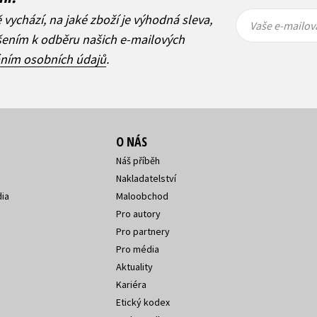
Vaše e-
Vaše e-
ě vychází, na jaké zboží je výhodná sleva,
mailová
mailová
Vaše e-mailov
adresa
adresa
ášením k odběru našich e-mailových
áním osobních údajů
.
O NÁS
Náš příběh
Nakladatelství
ia
Maloobchod
Pro autory
Pro partnery
Pro média
Aktuality
Kariéra
Etický kodex