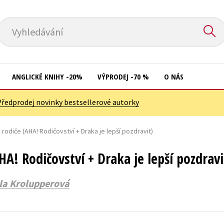
Vyhledávání
ANGLICKÉ KNIHY -20%
VÝPRODEJ -70 %
O NÁS
Předprodej novinky bestsellerové autorky
Přírodní vědy
Křížovky
Společnost, politika
 rodiče (AHA! Rodičovství + Draka je lepší pozdravit)
Kuchařky
Technika a věda
New Adult
HA! Rodičovství + Draka je lepší pozdravi
Učebnice
Ostatní
la Krolupperová
Umění a kultura
Počítače
Výchova a pedagogika
Poezie
Young adult