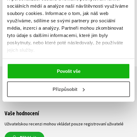
Do košíku
sociálních médií a analýze naší návštěvnosti využíváme
183 Kč
2
183 Kč
229 Kč
soubory cookies.
Informace o tom, jak náš web
využíváme, sdílíme se svými partnery pro sociální
média, inzerci a analýzy.
Partneři mohou zkombinovat
tyto údaje s dalšími informacemi, které jim byly
poskytnuty, nebo které poté následovaly, že používáte
jejich služby.
Povolit vše
HODNOCENÍ ČTENÁŘŮ
Přizpůsobit
V současné době nejsou vytvořena žádná uživatelská hodnocení.
Vaše hodnocení
Uživatelskou recenzi mohou vkládat pouze registrovaní uživatelé