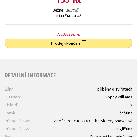
169 Kč
Běžně
ušetříte 34 Kč
Nedostupné
Prodej ukončen
DETAILNÍ INFORMACE
Žánr
příběhy o zvířatech
Ilustrátor
Sophy Williams
Číslo dílu
8
Jazyk
čeština
Původní název
Zoe´s Rescue ZOO - The Sleepy Snow Owl
Původní jazyk
angličtina
Řada
Ema a její kouzelná zoo