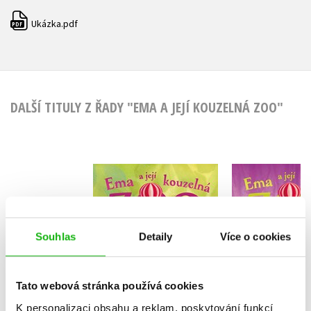
Ukázka.pdf
PDF
DALŠÍ TITULY Z ŘADY "EMA A JEJÍ KOUZELNÁ ZOO"
Ema a její kouzelná
Ema a její 
zoo - Ostražitý
zoo - Poťou
lenochod
Amelia 
Amelia Cobb
Souhlas
Detaily
Více o cookies
Tato webová stránka používá cookies
Do košík
K personalizaci obsahu a reklam, poskytování funkcí