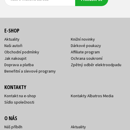
adresa
adresa
E-SHOP
Aktuality
Knižní novinky
Naši autoři
Dárkové poukazy
Obchodní podmínky
Affiliate program
Jak nakoupit
Ochrana soukromí
Doprava a platba
Zpětný odběr elektroodpadu
Benefitní a slevové programy
KONTAKTY
Kontakt na e-shop
Kontakty Albatros Media
Sídlo společnosti
O NÁS
Náš příběh
Aktuality