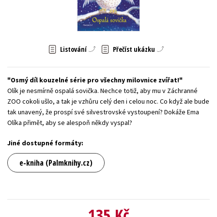
Young adult (SK)
Zahraniční literatura
Zdraví a životní styl
Všechny tituly
Listování
Přečíst ukázku
Osmý díl kouzelné série pro všechny milovnice zvířat!
Olík je nesmírně ospalá sovička. Nechce totiž, aby mu v Záchranné
ZOO cokoli ušlo, a tak je vzhůru celý den i celou noc. Co když ale bude
tak unavený, že prospí své silvestrovské vystoupení? Dokáže Ema
Olíka přimět, aby se alespoň někdy vyspal?
Jiné dostupné formáty:
e-kniha (Palmknihy.cz)
135 Kč