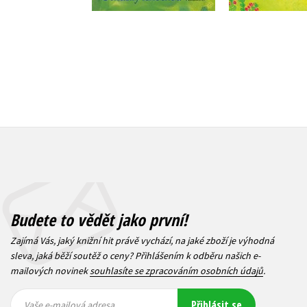
Budete to vědět jako první!
Zajímá Vás, jaký knižní hit právě vychází, na jaké zboží je výhodná
sleva, jaká běží soutěž o ceny? Přihlášením k odběru našich e-
mailových novinek
souhlasíte se zpracováním osobních údajů
.
Vaše e-
Vaše e-
Přihlásit se
mailová
mailová
Vaše e-mailová adresa