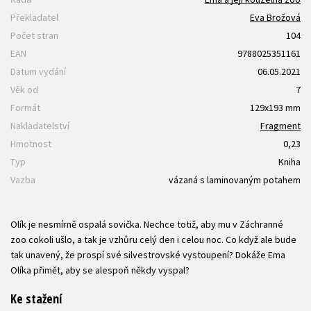
Překladatel
Eva Brožová
Počet stran
104
EAN
9788025351161
Datum vydání
06.05.2021
Věk od
7
Formát
129x193 mm
Nakladatelství
Fragment
Hmotnost
0,23
Typ
Kniha
Vazba
vázaná s laminovaným potahem
Olík je nesmírně ospalá sovička. Nechce totiž, aby mu v Záchranné
zoo cokoli ušlo, a tak je vzhůru celý den i celou noc. Co když ale bude
tak unavený, že prospí své silvestrovské vystoupení? Dokáže Ema
Olíka přimět, aby se alespoň někdy vyspal?
Ke stažení