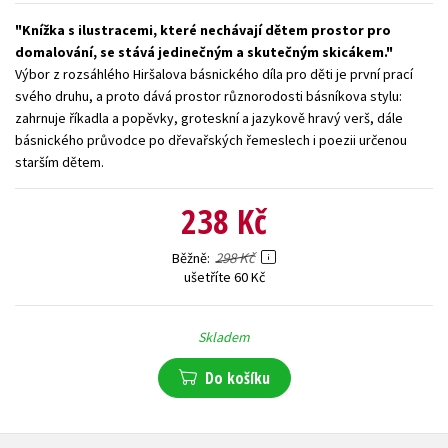
Young adult (SK)
Zahraniční literatura
Zdraví a životní styl
Knížka s ilustracemi, které nechávají dětem prostor pro
domalování, se stává jedinečným a skutečným skicákem.
Výbor z rozsáhlého Hiršalova básnického díla pro děti je první prací
Všechny tituly
svého druhu, a proto dává prostor různorodosti básníkova stylu:
zahrnuje říkadla a popěvky, groteskní a jazykově hravý verš, dále
básnického průvodce po dřevařských řemeslech i poezii určenou
starším dětem.
238 Kč
298 Kč
Běžně
ušetříte 60 Kč
Skladem
Do košíku