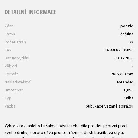
DETAILNÍ INFORMACE
Žánr
poezie
Jazyk
čeština
Počet stran
38
EAN
9788087596050
Datum vydání
09.05.2016
Věk od
5
Formát
280x280 mm
Nakladatelství
Meander
Hmotnost
1,056
Typ
Kniha
Vazba
publikace vázané spirálou
Výbor z rozsáhlého Hiršalova básnického díla pro děti je první prací
svého druhu, a proto dává prostor různorodosti básníkova stylu: