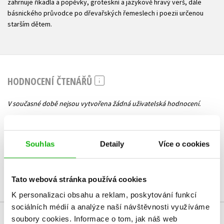
zahrnuje říkadla a popěvky, groteskní a jazykově hravý verš, dále
básnického průvodce po dřevařských řemeslech i poezii určenou
starším dětem.
HODNOCENÍ ČTENÁŘŮ
V současné době nejsou vytvořena žádná uživatelská hodnocení.
Vaše hodnocení
Souhlas
Detaily
Více o cookies
Uživatelskou recenzi mohou vkládat pouze registrovaní uživatelé
Přihlásit
Tato webová stránka používá cookies
K personalizaci obsahu a reklam, poskytování funkcí
sociálních médií a analýze naší návštěvnosti využíváme
soubory cookies.
Informace o tom, jak náš web