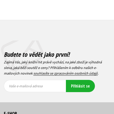
Budete to vědět jako první!
Zajímá Vás, jaký knižní hit právě vychází, na jaké zboží je výhodná
sleva, jaká běží soutěž o ceny? Přihlášením k odběru našich e-
mailových novinek
souhlasíte se zpracováním osobních údajů
.
Vaše e-
Vaše e-
Přihlásit se
mailová
mailová
Vaše e-mailová adresa
adresa
adresa
E-SHOP