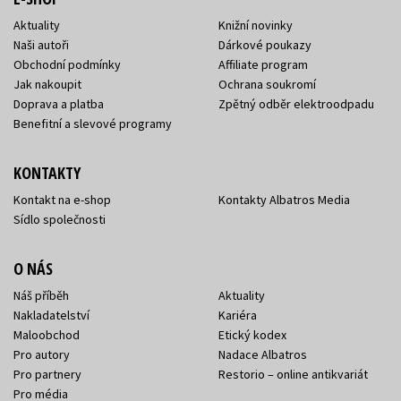
Aktuality
Knižní novinky
Naši autoři
Dárkové poukazy
Obchodní podmínky
Affiliate program
Jak nakoupit
Ochrana soukromí
Doprava a platba
Zpětný odběr elektroodpadu
Benefitní a slevové programy
KONTAKTY
Kontakt na e-shop
Kontakty Albatros Media
Sídlo společnosti
O NÁS
Náš příběh
Aktuality
Nakladatelství
Kariéra
Maloobchod
Etický kodex
Pro autory
Nadace Albatros
Pro partnery
Restorio – online antikvariát
Pro média