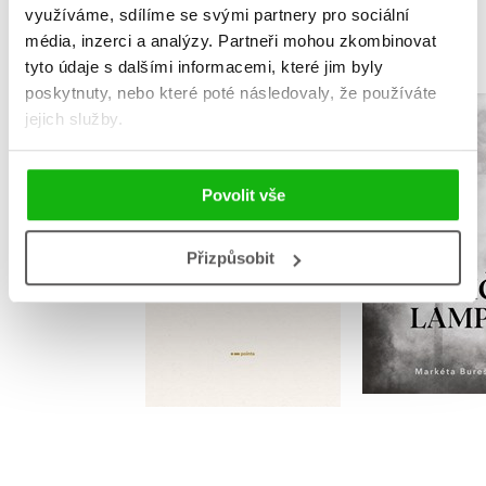
MOHLO BY VÁS TAKÉ ZAJÍMAT
využíváme, sdílíme se svými partnery pro sociální
média, inzerci a analýzy.
Partneři mohou zkombinovat
tyto údaje s dalšími informacemi, které jim byly
poskytnuty, nebo které poté následovaly, že používáte
jejich služby.
Tiché pouto
Pouliční
Dita Šperková
Markéta B
Szapanosová
Povolit vše
Přizpůsobit
Do košík
Do košíku
159 Kč
1
183 Kč
229 Kč