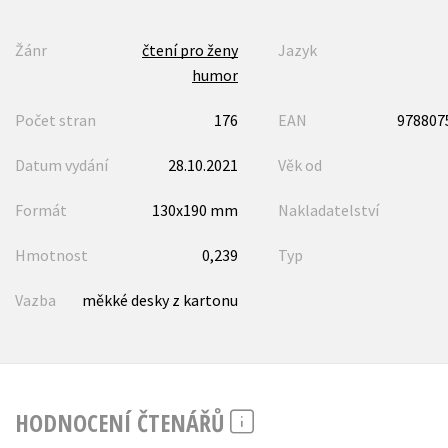
Žánr
čtení pro ženy
Jazyk
humor
Počet stran
176
EAN
978807
Datum vydání
28.10.2021
Věk od
Formát
130x190 mm
Nakladatelství
Hmotnost
0,239
Typ
Vazba
měkké desky z kartonu
HODNOCENÍ ČTENÁŘŮ