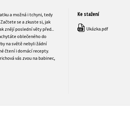
Ke stažení
atku a možná i tchyni, tedy
ačtete se a zkuste si, jak
Ukázka.pdf
ak znějí poslední věty před...
PDF
nachytáte oblečeného do
yby na světě nebyli žádní
né čtení i domácí recepty.
richová vás zvou na babinec,