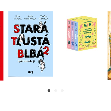
Stará, tlustá, blbá
Záhady oxfordské
opět zasahují
ndy
čajovny - BOX
,
Linda Finková
H. Y. Hanna
,
Aneta Christovová
Vladimíra Pirichová
Do košíku
Do košíku
872 Kč
1 090 Kč
279 Kč
349 Kč