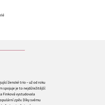
elé
gující ženské trio – už od roku
m spojuje je to nejdůležitější:
nda Finková vystudovala
opulární zpěv. Díky svému