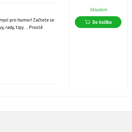
Skladem
smysl pro humor! Začtete se
Do košíku
uvy, rady, tipy… Prostě
239
Kč
s DPH