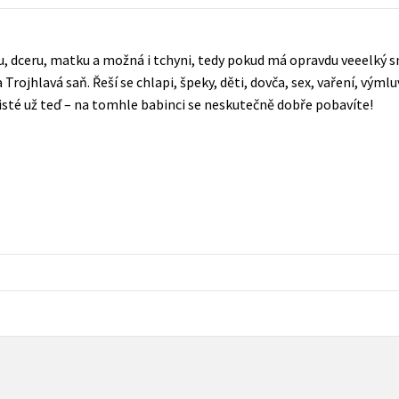
Populárně - naučná pro dospělé
Young adult (SK)
Populárně - naučné pro děti
, dceru, matku a možná i tchyni, tedy pokud má opravdu veeelký 
Zahraniční literatura
Předškoláci
ria Trojhlavá saň. Řeší se chlapi, špeky, děti, dovča, sex, vaření, výml
Zdraví a životní styl
 jisté už teď – na tomhle babinci se neskutečně dobře pobavíte!
Příroda a zahrada
šechny tituly