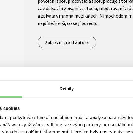
povolání spolupracovala a spolupracuje s tolik
závidí. Baví ji zpívání ve studiu, moderování v r
a zpívala v mnoha muzikálech. Mimochodem má d
nejdůležitější, co se jí povedlo.
Zobrazit profil autora
Detaily
Aneta Christovová
á cookies
Nevím, jestli na této planetě existuje práce, k
klam, poskytování funkcí sociálních médií a analýze naší návšt
než moderování a hraní. Vystudovala jsem žurna
k náš web využíváme, sdílíme se svými partnery pro sociální méd
se nejdřív seriózní novinařině, v ČTK jsem získa
yto údaje s dalšími informacemi, které jim byly poskytnuty, neb