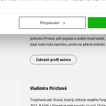
kvalitní reportáže, šikovnost a pracovitost. Ale
světový systém mě odradily od vážných negativ
pozitivní linku lifestylu. Dělala jsem v několika
různé časopisy, prostě média a showbyznys jsou
Přizpůsobit
nově přidal i dabing. Léta mám na sockách Dení
Intimník na rádiu Prostor si teď povídám se 
jednoho Prince, pět pejsků a rodiče hned vedle, 
když mám kila nad kilo, umím se pěkně ohánět.
Zobrazit profil autora
Vladimíra Pirichová
Trojhlavá saň: Stará, tlustá, blbá je nejdéle fun
2011. Každé z členek je jiné povahy i tvarů. Ovše