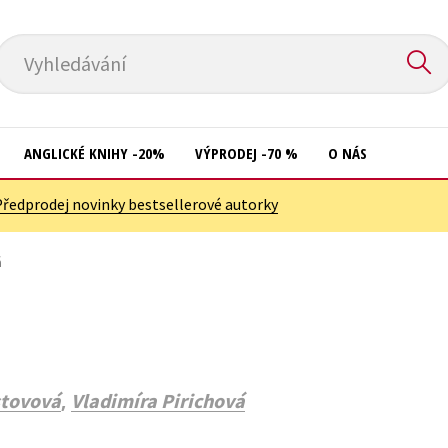
Vyhledávání
ANGLICKÉ KNIHY -20%
VÝPRODEJ -70 %
O NÁS
Předprodej novinky bestsellerové autorky
Přírodní vědy
Křížovky
Společnost, politika
á
Kuchařky
Technika a věda
New Adult
Učebnice
Ostatní
Umění a kultura
Počítače
,
stovová
Vladimíra Pirichová
Výchova a pedagogika
Poezie
Young adult