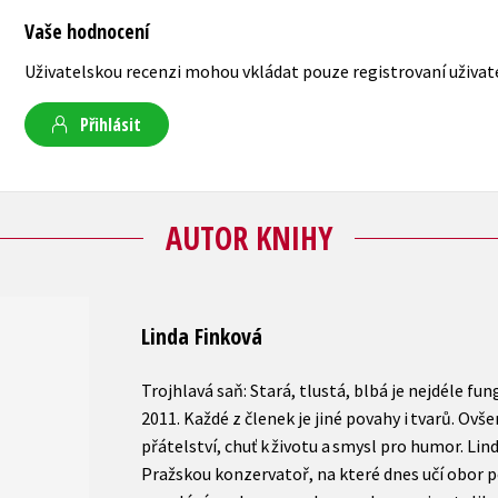
Vaše hodnocení
Uživatelskou recenzi mohou vkládat pouze registrovaní uživat
Přihlásit
AUTOR KNIHY
Linda Finková
Trojhlavá saň: Stará, tlustá, blbá je nejdéle fun
2011. Každé z členek je jiné povahy i tvarů. Ovše
přátelství, chuť k životu a smysl pro humor. Li
Pražskou konzervatoř, na které dnes učí obor p