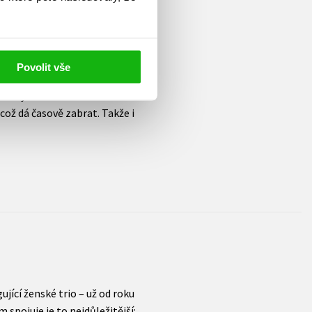
 špinavá politika a prohnilý
ních témat a naladily na
 televizích, šéfovala a psala pro
 můj život, ke kterýmu se teď
Povolit vše
k tlustý kočičandy a v pořadu
zajímavými lidmi. Doma mám
což dá časově zabrat. Takže i
gující ženské trio – už od roku
m spojuje je to nejdůležitější: