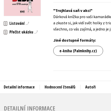
Auto - moto
Jazyky
Trojhlavá saň v akci
Beletrie pro děti
Dárková knížka pro vaši kamarádku
Kalendáře
Beletrie pro dospělé
a zkuste si, jak vidí svět holky z t
Listování
Kariéra a osobní rozvoj
všechno, co vás zajímá, a jedno je
Byznys a ekonomie
Přečíst ukázku
Komiks
Jiné dostupné formáty:
e-kniha (Palmknihy.cz)
V
Detailní informace
Hodnocení čtenářů
Autoři
DETAILNÍ INFORMACE