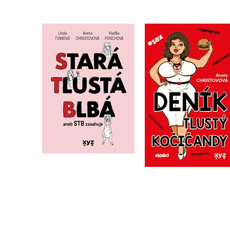
Stará, tlustá, blbá
Deník tlustý kočiča
,
Linda Finková
,
Aneta Christovová
Aneta Christovová
Vladimíra Pirichová
Do košíku
Do košíku
295 Kč
369 Kč
279 Kč
349 Kč