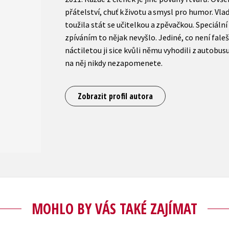
přátelství, chuť k životu a smysl pro humor. Vla
toužila stát se učitelkou a zpěvačkou. Speciáln
zpíváním to nějak nevyšlo. Jediné, co není falešn
náctiletou ji sice kvůli němu vyhodili z autobusu
na něj nikdy nezapomenete.
Zobrazit profil autora
MOHLO BY VÁS TAKÉ ZAJÍMAT