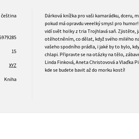
čeština
Dárková knížka pro vaši kamarádku, dceru, m
pokud má opravdu veeelký smysl pro humor! Z
vidí svět holky z tria Trojhlavá saň. Zjistěte, j
5979285
otěhotněním, co dělat, když svého milého 
vašeho spodního prádla, i jaké by to bylo, kd
15
chlapi. Připravte se na otázky na tělo, zábav
Linda Finková, Aneta Christovová a Vlaďka Pi
XYZ
kde se budete bavit až do morku kostí!
Kniha