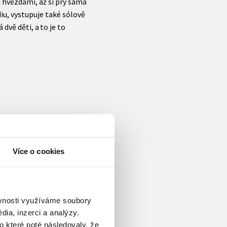
a hvězdami, až si prý sama
ádiu, vystupuje také sólově
vě děti, a to je to
Více o cookies
terá by pro mě znamenala víc
ěvnosti využíváme soubory
listiku v Bulharsku, věnovala
ia, inzerci a analýzy.
la ocenění Zlatá čočka za
o které poté následovaly, že