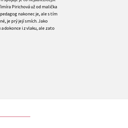
ďimíra Pirichová už od malička
í pedagog nakonec je, ale s tím
é, je prý její smích. Jako
 a dokonce i z vlaku, ale zato