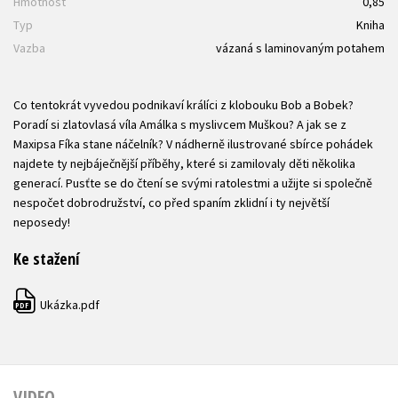
Hmotnost
0,85
Typ
Kniha
Vazba
vázaná s laminovaným potahem
Co tentokrát vyvedou podnikaví králíci z klobouku Bob a Bobek?
Poradí si zlatovlasá víla Amálka s myslivcem Muškou? A jak se z
Maxipsa Fíka stane náčelník? V nádherně ilustrované sbírce pohádek
najdete ty nejbáječnější příběhy, které si zamilovaly děti několika
generací. Pusťte se do čtení se svými ratolestmi a užijte si společně
nespočet dobrodružství, co před spaním zklidní i ty největší
neposedy!
Ke stažení
Ukázka.pdf
PDF
VIDEO