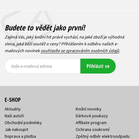
Budete to vědět jako první!
Zajímá Vás, jaký knižní hit právě vychází, na jaké zboží je výhodná
sleva, jaká běží soutěž o ceny? Přihlášením k odběru našich e-
mailových novinek
souhlasíte se zpracováním osobních údajů
.
Vaše e-
Vaše e-
Přihlásit se
mailová
mailová
Vaše e-mailová adresa
adresa
adresa
E-SHOP
Aktuality
Knižní novinky
Naši autoři
Dárkové poukazy
Obchodní podmínky
Affiliate program
Jak nakoupit
Ochrana soukromí
Doprava a platba
Zpětný odběr elektroodpadu