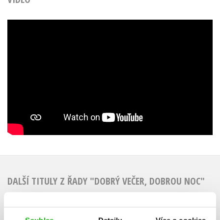
DALŠÍ TITULY Z ŘADY "DOBRÝ VEČER, DOBROU NOC"