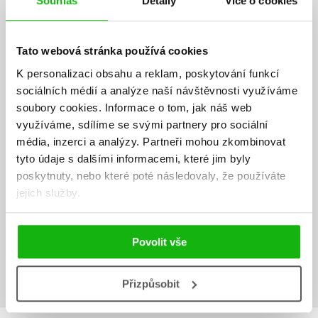
Souhlas
Detaily
Více o cookies
Sladké sny, hezky
spi
,
Jaromír Kincl
Tato webová stránka používá cookies
,
Hana Lamková
,
Josef Lamka
K personalizaci obsahu a reklam, poskytování funkcí
,
Libuše Koutná
sociálních médií a analýze naší návštěvnosti využíváme
,
Jiří Munk
,
Rudolf Čechura
,
Alena Munková
soubory cookies.
Informace o tom, jak náš web
,
Jaroslav Pacovský
využíváme, sdílíme se svými partnery pro sociální
,
Jiří Šebánek
,
Pavel Sýkora
média, inzerci a analýzy.
Partneři mohou zkombinovat
,
Ljuba Štíplová
,
Josef Čapek
tyto údaje s dalšími informacemi, které jim byly
,
Dagmar Spanlangová
poskytnuty, nebo které poté následovaly, že používáte
,
Pavel Teisinger
jejich služby.
,
Daniela Fischerová
,
Pavel Šrut
,
Pavel Brycz
,
Kolektiv
,
Josef Kolář
Václav Čtvrtek
Povolit vše
Přizpůsobit