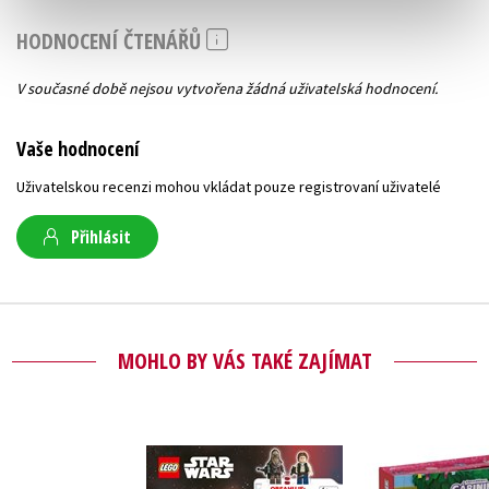
Do košíku
HODNOCENÍ ČTENÁŘŮ
319 Kč
399 Kč
V současné době nejsou vytvořena žádná uživatelská hodnocení.
Vaše hodnocení
Uživatelskou recenzi mohou vkládat pouze registrovaní uživatelé
Přihlásit
MOHLO BY VÁS TAKÉ ZAJÍMAT
Gábinin k
LEGO® Star Wars™
domek - Čti 