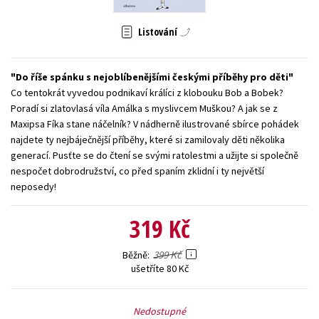
Young adult (SK)
Zahraniční literatura
Zdraví a životní styl
Listování
Všechny tituly
Do říše spánku s nejoblíbenějšími českými příběhy pro děti
Co tentokrát vyvedou podnikaví králíci z klobouku Bob a Bobek?
Poradí si zlatovlasá víla Amálka s myslivcem Muškou? A jak se z
Maxipsa Fíka stane náčelník? V nádherně ilustrované sbírce pohádek
najdete ty nejbáječnější příběhy, které si zamilovaly děti několika
generací. Pusťte se do čtení se svými ratolestmi a užijte si společně
nespočet dobrodružství, co před spaním zklidní i ty největší
neposedy!
319 Kč
399 Kč
Běžně
ušetříte 80 Kč
Nedostupné