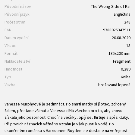
Původní název
The Wrong Side of Kai
Původní jazyk
angličtina
Počet stran
248
EAN
9788025347911
Datum vydání
20.08.2020
Věk od
15
Formát
135x203 mm
Nakladatelství
Fragment
Hmotnost
0,289
Typ
Kniha
Vazba
brožovaná lepená
Vanesse Murphyové je sedmnáct. Po smrti matky si jí otec, zdrcený
žalem, přestane všímat a Vanessa dělá všechno pro to, aby znovu
získala jeho pozornost. Chodí na večírky, opíjí se, flirtuje a spí s kluky.
Při prvních náznacích vážného vztahu je však pustí k vodě. Po
ukončeném románku s Harrisonem Boydem se dostane na veřejnost