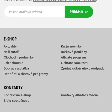
Vaše e-
Vaše e-
Přihlásit se
mailová
mailová
Vaše e-mailová adresa
adresa
adresa
E-SHOP
Aktuality
Knižní novinky
Naši autoři
Dárkové poukazy
Obchodní podmínky
Affiliate program
Jak nakoupit
Ochrana soukromí
Doprava a platba
Zpětný odběr elektroodpadu
Benefitní a slevové programy
KONTAKTY
Kontakt na e-shop
Kontakty Albatros Media
Sídlo společnosti