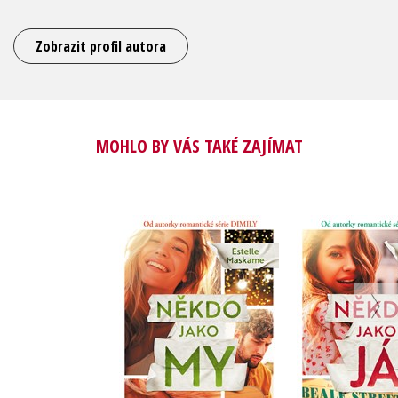
Zobrazit profil autora
MOHLO BY VÁS TAKÉ ZAJÍMAT
Někdo jako my
Někdo ja
Estelle Maskame
Estelle M
Do košíku
Do košík