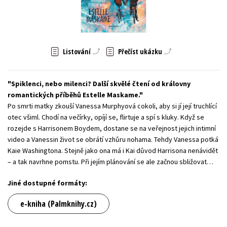
Young adult (SK)
Zahraniční literatura
Zdraví a životní styl
Všechny tituly
Listování
Přečíst ukázku
Spiklenci, nebo milenci? Další skvělé čtení od královny
romantických příběhů Estelle Maskame.
Po smrti matky zkouší Vanessa Murphyová cokoli, aby si jí její truchlící
otec všiml. Chodí na večírky, opíjí se, flirtuje a spí s kluky. Když se
rozejde s Harrisonem Boydem, dostane se na veřejnost jejich intimní
video a Vanessin život se obrátí vzhůru nohama. Tehdy Vanessa potká
Kaie Washingtona. Stejně jako ona má i Kai důvod Harrisona nenávidět
– a tak navrhne pomstu. Při jejím plánování se ale začnou sbližovat…
Jiné dostupné formáty:
e-kniha (Palmknihy.cz)