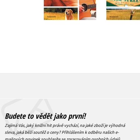
303 Kč
319 Kč
379 Kč
3
Budete to vědět jako první!
Zajímá Vás, jaký knižní hit právě vychází, na jaké zboží je výhodná
sleva, jaká běží soutěž o ceny? Přihlášením k odběru našich e-
mailových novinek
souhlasíte se zpracováním osobních údajů
.