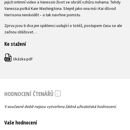
jejich intimní video a Vanessin život se obrátí vzhůru nohama. Tehdy
Vanessa potká Kaie Washingtona. Stejně jako ona má i Kai důvod
Harrisona nenávidět – a tak navrhne pomstu.
Zprvu jsou ti dva jen spiklenci usilující o totéž, postupem času se ale
začnou sbližovat…
Ke stažení
Ukázka.pdf
PDF
HODNOCENÍ ČTENÁŘŮ
V současné době nejsou vytvořena žádná uživatelská hodnocení.
Vaše hodnocení