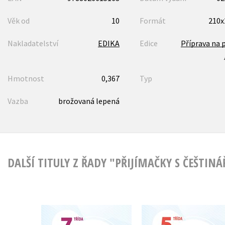
Věk od
10
Formát
210
Nakladatelství
EDIKA
Edice
Příprava na p
Hmotnost
0,367
Typ
Vazba
brožovaná lepená
DALŠÍ TITULY Z ŘADY "PŘIJÍMAČKY S ČEŠTIN
Přijímačky s
Přijímačky s