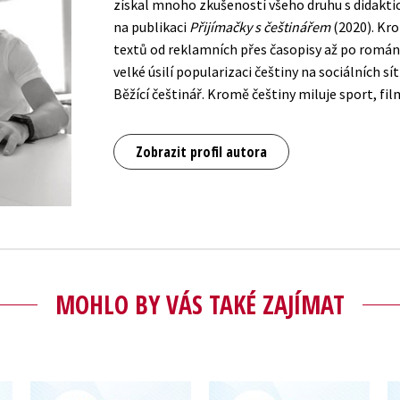
získal mnoho zkušeností všeho druhu s didaktický
na publikaci
Přijímačky s češtinářem
(2020). Kr
textů od reklamních přes časopisy až po romány
velké úsilí popularizaci češtiny na sociálních sí
Běžící češtinář. Kromě češtiny miluje sport, film
Zobrazit profil autora
MOHLO BY VÁS TAKÉ ZAJÍMAT