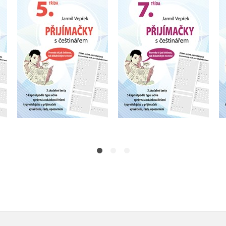
Přijímačky s
Přijímačky s
da
češtinářem – 5. třída
češtinářem – 7. třída
Jarmil Vepřek
Jarmil Vepřek
Do košíku
Do košíku
175 Kč
175 Kč
219 Kč
219 Kč