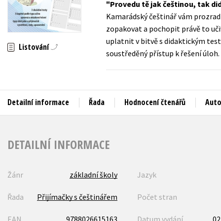
Provedu tě jak češtinou, tak d
Auto - moto
Kamarádský češtinář vám prozradí
Jazyky
Beletrie pro děti
zopakovat a pochopit právě to učiv
Kalendáře
uplatnit v bitvě s didaktickým te
Beletrie pro dospělé
Listování
soustředěný přístup k řešení úloh.
Kariéra a osobní rozvoj
Byznys a ekonomie
Komiks
Detailní informace
Řada
Hodnocení čtenářů
Auto
V
DETAILNÍ INFORMACE
Žánr
základní školy
Jazyk
Řada
Přijímačky s češtinářem
Počet stran
EAN
9788026615163
Datum vydání
02