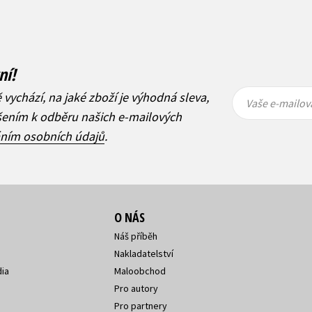
ní!
Vaše e-
Vaše e-
ě vychází, na jaké zboží je výhodná sleva,
mailová
mailová
Vaše e-mailov
adresa
adresa
ášením k odběru našich e-mailových
áním osobních údajů
.
O NÁS
Náš příběh
Nakladatelství
ia
Maloobchod
Pro autory
Pro partnery