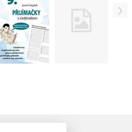
češtinářem – 9. třída
češtinářem – 7. třída
Jarmil Vepřek
Jarmil Vepřek
Do košíku
Do košíku
159 Kč
159 Kč
199 Kč
199 Kč