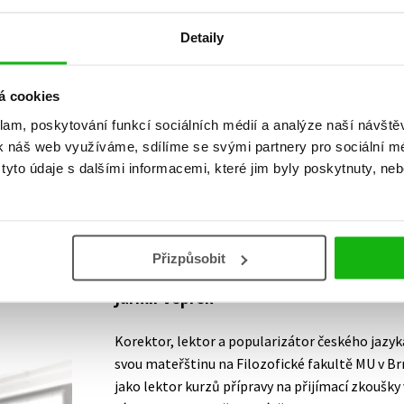
Detaily
Vaše hodnocení
Uživatelskou recenzi mohou vkládat pouze registrovaní uživat
á cookies
Přihlásit
klam, poskytování funkcí sociálních médií a analýze naší návšt
k náš web využíváme, sdílíme se svými partnery pro sociální méd
yto údaje s dalšími informacemi, které jim byly poskytnuty, neb
AUTOR KNIHY
Přizpůsobit
Jarmil Vepřek
Korektor, lektor a popularizátor českého jazyk
svou mateřštinu na Filozofické fakultě MU v Br
jako lektor kurzů přípravy na přijímací zkoušk