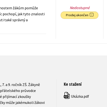
Nedostupné
ušenostem žákům pomůže
c pochopí, jak tyto znalosti
Prodej ukončen
ti také správný a
159
Kč
s DPH
Ke stažení
 7. a 9. ročník ZŠ. Žákyně
m přátelského průvodce
Ukázka.pdf
né přijímací zkoušky
PDF
učky může jakémukoli žákovi