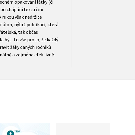
ecném opakování látky (či
nebo chápání textu činí
V rukou však nedržíte
 úloh, nýbrž publikaci, která
řátelská, tak občas
 být. To vše proto, že každý
pravit žáky daných ročníků
inálně a zejména efektivně.
Přijímačky s
Přijímačky s