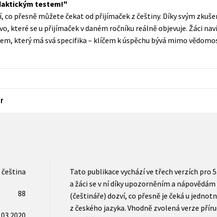
idaktickým testem!
Populárně - naučná pro dospělé
, co přesně můžete čekat od přijímaček z češtiny. Díky svým zk
Young adult (SK)
Populárně - naučné pro děti
o, které se u přijímaček v daném ročníku reálně objevuje. Žáci naví
Zahraniční literatura
stem, který má svá specifika – klíčem k úspěchu bývá mimo vědomos
Předškoláci
Zdraví a životní styl
Příroda a zahrada
r
šechny tituly
čeština
Tato publikace vychází ve třech verzích pro 5.,
a žáci se v ní díky upozorněním a nápovědá
88
(češtináře) dozví, co přesně je čeká u jednot
z českého jazyka. Vhodně zvolená verze přír
.03.2020