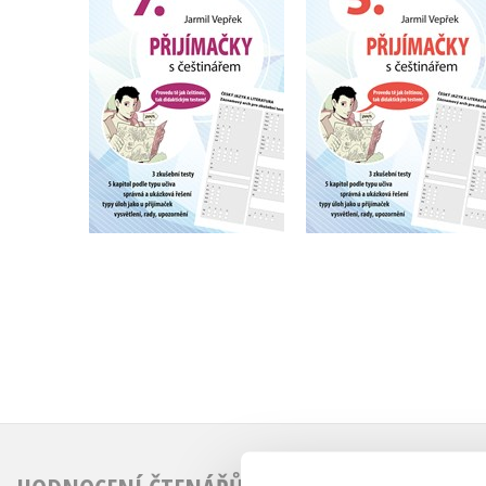
češtinářem – 7. třída
češtinářem – 5. tří
Jarmil Vepřek
Jarmil Vepřek
Do košíku
Do košíku
183 Kč
183 Kč
229 Kč
229 Kč