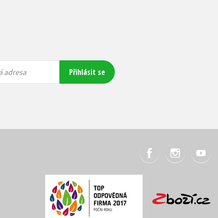
Přihlásit se
á adresa