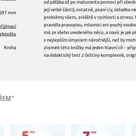
od páťáka až po maturanta pomoci při všeob
její velké části); ostatně, psaní i/y, skladba 
x297 mm
problémy všem, zvláště v rychlosti a stresu. 
pravidla pravopisu, mluvnici ani pouhý soubor
řijímací
má ze všeho uvedeného něco, a navíc je jak p
zkoušky
s nejlepším úmyslem náročnější, než by mohla
Kniha
zlomek této knížky má jeden hlavní cíl – při
na didaktický test z češtiny komplexně, orig
ÁŘEM"
Přijímačky s
Přijímačky s