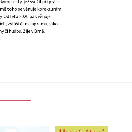
mi testy, jež využil při práci
omě toho se věnuje korekturám
. Od léta 2020 pak věnuje
tích, zvláště Instagramu, jako
y či hudbu. Žije v Brně.