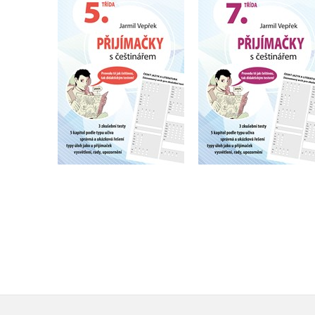
Přijímačky s
Přijímačky s
češtinářem – 5. třída
češtinářem – 7. tří
Jarmil Vepřek
Jarmil Vepřek
Do košíku
Do košíku
183 Kč
183 Kč
229 Kč
229 Kč