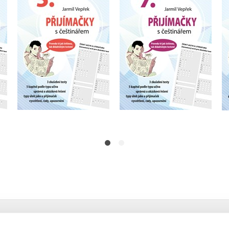
da
češtinářem – 5. třída
češtinářem – 7. třída
Jarmil Vepřek
Jarmil Vepřek
Do košíku
Do košíku
175 Kč
175 Kč
219 Kč
219 Kč